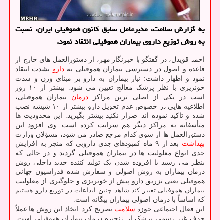
به گزارش سلامت، مدیرعامل سابق کانون هموفیلی ایران، نسبت
به روش توزیع داروی بیماران هموفیلی انتقاد نمود.
احمد قویدل، در گفتگو با خبرنگار مهر، از دستورالعمل های خارج از
قاعده و اصول در دسترسی بیماران هموفیلی به
دارو
بشدت انتقاد
نمود و اظهار داشت: نیاز بیماران به دارو بر مبنای وزن و شدت
خونریزی با نظر پزشک معالج تعیین می شود. بیشتر از ۱۰ روز
است در یکی از اصلی ترین مراکز
درمان
بیماران هموفیلی،
اطلاعیه هایی در خصوص عدم تحویل دارو بیشتر از ۱۰ شیشه نصب
شده و تاکید نموده اند اصرار نکنید بیشتر بگیرید. این محدودیت ها
متأسفانه به مراکز دیگر هم سرایت کرده است. وی افزود این
دستورالعمل ها از سوی کدام مرجع صادر می شود، مسؤلان وزارت
بهداشت
بعد از ۹ ماه کمبودهای جدی دارویی که منجر به افزایش
جدی انواع معلولیت ها در بیماران هموفیلی گردید و در حالی که
بنظر می رسید با افزوده شدن یک تولید کننده جدید داخلی روش
درمان بیماران به روش اصولی و سفارش شده فدراسیون جهانی
هموفیلی یعنی تزریق دارو پیش از خونریزی و جلوگیری از معلولیت
بیماران هموفیلی تغییر کند شاهد چنین ابداعات در توزیع دارو هستیم
که اساساً با درمان اصولی بیماران بیگانه است.
این فعال اجتماعی حوزه
سلامت
تصریح کرد: اتخاذ این روش ها عملاً
حذف غیر رسمی پزشک از زنجیره درمان بیماران هموفیلی است.