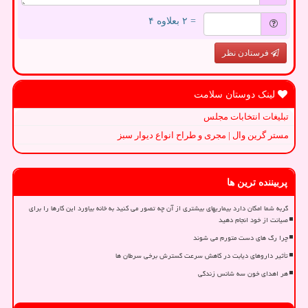
= ۲ بعلاوه ۴
فرستادن نظر
لینک دوستان سلامت
تبلیغات انتخابات مجلس
مستر گرین وال | مجری و طراح انواع دیوار سبز
پربیننده ترین ها
گربه شما امکان دارد بیماریهای بیشتری از آن چه تصور می کنید به خانه بیاورد این کارها را برای
صیانت از خود انجام دهید
چرا رگ های دست متورم می شوند
تأثیر داروهای دیابت در کاهش سرعت گسترش برخی سرطان ها
هر اهدای خون سه شانس زندگی