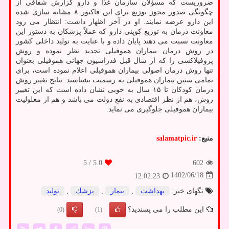
ضروریست که مسؤلان سازمان غذا و دارو گزارش شفافی از
چگونگی صدور مجوز توزیع برای این فاکنور ۸ مشابه سازی شده
این دارو عرضه نمایند. او در آخر اظهار داشت: انتظار می رود
معاونت درمان به توزیع کوپنی دارو که عملاً پزشکان به دستور این
معاونت نسبت می دهند پایان داده و با عنایت به تولید داخلی کشور
در روش درمان بیماران هموفیلی تجدید نظر نموده و روش
پروفیلاکسی را که از سال قبل فدراسیون جهانی هموفیلی بعنوان
تنها روش درمان اصولی بیماران هموفیلی اعلام نموده است، برای
تمامی سنین بیماران هموفیلی به رسمیت بشناسند. نتایج تغییر روش
درمان کودکان تا ۱۵ سال به خوبی نشان داده است که این تغییر
روش، هم از نظر اقتصادی به نفع دولت می باشد و هم از معلولیت
بیماران هموفیلی جلوگیری می نماید.
منبع:
salamatpic.ir
/ 5
5.0
602
1402/06/18
12:02:23
تگهای خبر:
بهداشت
,
بیمار
,
پزشك
,
تولید
این مطلب را می پسندید؟
(0)
(1)