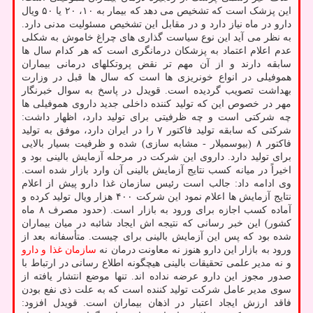
این پزشک است که تشخیص می دهد که بیمار به ۱۰، ۲۰ یا ۵۰ ویال
دارو در ماه نیاز دارد و در مقابل این تشخیص مسئولیت مدنی دارد.
به نظر می آید این نوع سیاست گذاری های چراغ خاموش به شکلی
عدم اعلام اعتماد به پزشکان درمانگری است که هر کدام سال ها
سابقه دارند و از آن مهم تر نقض پروتکلهای درمانی بیماران
هموفیلی در انواع خونریزی ها است که سال ها قبل در وزارت
بهداشت تصویب گردیده است. قویدل در پاسخ به سوال خبرنگار
مهر در خصوص این که تولید کننده داخلی جدید داروی هموفیلی ها
چه شرکتی است و چه ظرفیتی برای تولید دارد، اظهار داشت:
شرکتی که سابقه تولید فاکتور ۷ را در ایران دارد، موفق به تولید
فاکتور ۸ (بیوسمیلار - مشابه سازی) شده و ظرفیت بسیار بالایی
برای تولید دارد. داروی این شرکت در مرحله آزمایش بالینی بود و
اخیراً در میانه کسب نتایج آزمایش بالینی آن وارد بازار شده است.
وی ادامه داد: جالب است رئیس سازمان غذا دارو پیش از اعلام
نتایج آزمایش ها اعلام نمود این شرکت ۴۰۰ هزار ویال تولید کرده و
آماده کسب اجازه برای ورود به بازار است. (حدود مصرف ۸ ماه
کشور) این خبر رسانی که نتیجه اش ایجاد شائبه در میان بیماران
شده بود که پس این آزمایش بالینی برای چیست. متأسفانه بعد از
ورود به بازار این دارو هنوز نه معاونت درمان نه
سازمان غذا و دارو
و نه مدیر علمی تحقیقات بالینی هیچگونه اطلاع رسانی در ارتباط با
صدور مجوز این دارو عرضه نداده اند. تنها موضع انتشار یافته از
سوی مدیر عامل شرکت تولید کننده است که به علت ذی نفع بودن
فاقد ارزش ایجاد اعتبار در اذهان بیماران است. قویدل افزود: