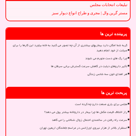
تبلیغات انتخابات مجلس
مستر گرین وال | مجری و طراح انواع دیوار سبز
پربیننده ترین ها
گربه شما امکان دارد بیماریهای بیشتری از آن چه تصور می کنید به خانه بیاورد این کارها را برای
صیانت از خود انجام دهید
چرا رگ های دست متورم می شوند
تأثیر داروهای دیابت در کاهش سرعت گسترش برخی سرطان ها
هر اهدای خون سه شانس زندگی
پربحث ترین ها
مجلس برای یاری صنعت دارو چه کرده است
راز اختلاف قیمت مکمل ها چرا بیمار در داروخانه بیشتر پول می دهد؟
سرعت راه رفتن در سالمندی احتمال زوال شناختی را می کاهد
استقرار بالاتر از هزار نیروی اورژانس در مراسم جاماندگان اربعین تهران