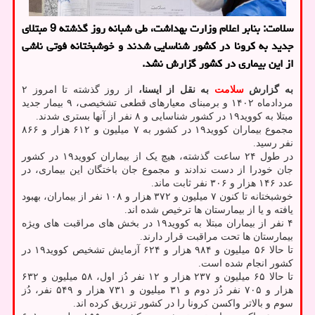
سلامت: بنابر اعلام وزارت بهداشت، طی شبانه روز گذشته 9 مبتلای
جدید به کرونا در کشور شناسایی شدند و خوشبختانه فوتی ناشی
از این بیماری در کشور گزارش نشد.
به گزارش
سلامت
به نقل از ایسنا،
از روز گذشته تا امروز ۲
مردادماه ۱۴۰۲ و برمبنای معیارهای قطعی تشخیصی، ۹ بیمار جدید
مبتلا به کووید۱۹ در کشور شناسایی و ۸ نفر از آنها بستری شدند.
مجموع بیماران کووید۱۹ در کشور به ۷ میلیون و ۶۱۲ هزار و ۸۶۶
نفر رسید.
در طول ۲۴ ساعت گذشته، هیچ یک از بیماران کووید۱۹ در کشور
جان خودرا از دست ندادند و مجموع جان باختگان این بیماری، در
عدد ۱۴۶ هزار و ۳۰۶ نفر ثابت ماند.
خوشبختانه تا کنون ۷ میلیون و ۳۷۲ هزار و ۱۰۸ نفر از بیماران، بهبود
یافته و یا از بیمارستان ها ترخیص شده اند.
۴ نفر از بیماران مبتلا به کووید۱۹ در بخش های مراقبت های ویژه
بیمارستان ها تحت مراقبت قرار دارند.
تا حالا ۵۶ میلیون و ۹۸۴ هزار و ۶۲۴ آزمایش تشخیص کووید۱۹ در
کشور انجام شده است.
تا حالا ۶۵ میلیون و ۲۳۷ هزار و ۱۲ نفر دُز اول، ۵۸ میلیون و ۶۳۲
هزار و ۷۰۵ نفر دُز دوم و ۳۱ میلیون و ۷۳۱ هزار و ۵۴۹ نفر، دُز
سوم و بالاتر واکسن کرونا را در کشور تزریق کرده اند.