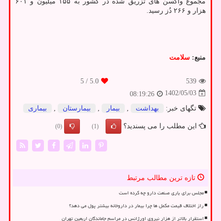
مجموع واکسن های تزریق شده در کشور به ۱۵۵ میلیون و ۶۰۱
هزار و ۲۶۶ دُز رسید.
منبع:
سلامت
/ 5
5.0
539
1402/05/03
08:19:26
تگهای خبر:
بهداشت
,
بیمار
,
بیمارستان
,
بیماری
این مطلب را می پسندید؟
(0)
(1)
تازه ترین مطالب مرتبط
مجلس برای یاری صنعت دارو چه کرده است
راز اختلاف قیمت مکمل ها چرا بیمار در داروخانه بیشتر پول می دهد؟
استقرار بالاتر از هزار نیروی اورژانس در مراسم جاماندگان اربعین تهران