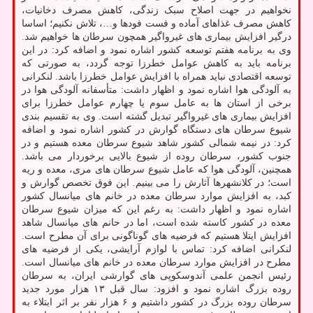
نخواهیم در جهت اصلاح سبک زندگی، کاهش مصرف دخانیات،
کاهش مصرف غذاهای آماده و فست فودها و…، تلاش نکنیم؛ اساسا
درگیر افزایش بیماری های غیرواگیر همچون سرطان ها خواهیم شد.
وی به برنامه هفتم توسعه کشور اشاره نمود و اضافه کرد: در این
برنامه باید به کاهش عوامل خطرزا توجه گردد، به صورتی که
توسعه اقتصادی نباید همراه با افزایش عوامل خطرزا باشد. لنکرانی
به آلودگی هوا اشاره نمود و اظهار داشت: متأسفانه آلودگی هوا در
برخی از استان ها به عامل سوم یا چهارم عوامل خطرزا برای
افزایش بیماری های غیرواگیر تبدیل گشته است. وی به تقسیم بندی
شیوع سرطان های دستگاه گوارش در کشور اشاره نمود و اضافه
کرد: در نیمه شمالی کشور شاهد شیوع سرطان معده هستیم و در
جنوب کشور، سرطان روده از شیوع بالایی برخوردار می باشد.
همچنین، آلودگی هوا که عامل شیوع سرطان های مری، معده و ریه
است؛ در کلانشهرها آثارش را می بینیم. این فوق تخصص گوارش و
کبد، به افزایش موارد سرطان معده در خانم های میانسال کشور
اشاره نمود و اظهار داشت: به رغم این که میزان شیوع سرطان
معده در کشور کاسته شده است، اما در حانم های میانسال شاهد
افزایش ایتلا هستیم که فرضیه های گوناگونی برای آن مطرح است.
لنکرانی اضافه کرد: تماس با لوازم آرایشی، یکی از فرضیه های
مطرح در افزایش موارد سرطان معده در خانم های میانسال است.
رئیس انجمن علمی آندوسکوپی های گوارشی ایران، به سرطان
روده بزرگ اشاره نمود و افزود: سال قبل ۱۳ هزار مورد جدید
سرطان روده بزرگ در کشور داشتیم و ۶ هزار نفر بر اثر ابتلاء به