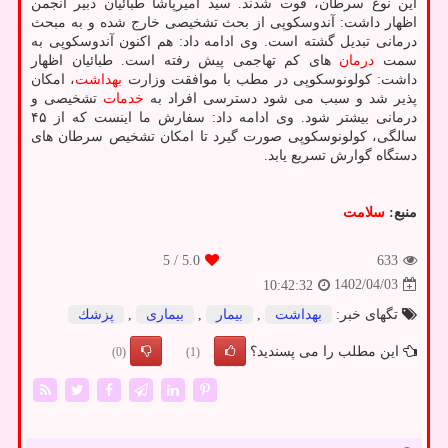
این نوع سرطان، فوت شدند. سید امیرپاشا طبائیان دبیر انجمن
اظهار داشت: آندوسکوپی از بحث تشخیصی خارج شده و به مبحث
درمانی تبدیل گشته است. وی ادامه داد: هم اکنون آندوسکوپی به
سمت
درمان
های کم تهاجمی پیش رفته است. طبائیان اظهار
داشت: کولونوسکوپی در مطب با موافقت وزارت
بهداشت
، امکان
پذیر شد و سبب می شود دسترسی افراد به
خدمات
تشخیصی و
درمانی بیشتر شود. وی ادامه داد: سفارش ما اینست که از ۴۵
سالگی، کولونوسکوپی صورت گیرد تا امکان تشخیص سرطان های
دستگاه گوارش تسریع یابد.
منبع:
سلامت
/ 5
5.0
633
1402/04/03
10:42:32
تگهای خبر:
بهداشت
,
بیمار
,
بیماری
,
پزشك
این مطلب را می پسندید؟
(0)
(1)