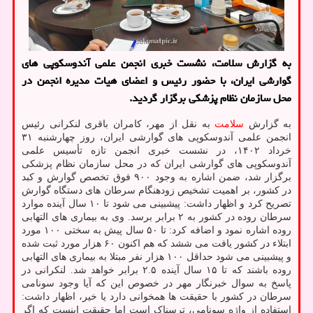
به گزارش سلامت، نشست خبری انجمن علمی آندوسکوپی های
گوارشی ایران، با حضور رئیس و اعضای هیات مدیره انجمن در
محل سازمان نظام پزشکی برگزار گردید.
به گزارش
سلامت
به نقل از مهر، کامران باقری لنکرانی رئیس
انجمن علمی آندوسکوپی های گوارشی ایران، روز چهارشنبه ۳۱
خرداد ۱۴۰۲، در نشست خبری انجمن تازه تأسیس علمی
آندوسکوپی های گوارشی ایران که در محل سازمان نظام پزشکی
برگزار شد، ضمن اشاره به وجود ۹۰۰ فوق تخصص گوارش و کبد
در کشور، بر اهمیت تشخیص زودهنگام سرطان های دستگاه گوارش
تصریح کرد و اظهار داشت: پیشبینی می شود تا ۱۰ سال آینده موارد
سرطان روده در کشور به ۲ برابر برسد. وی به بیماری های التهابی
روده اشاره نمود و اضافه کرد: تا ۵۰ سال پیش به سختی ۱۰۰ مورد
ابتلاء در کشور یافت می ششد که هم اکنون ۶۰ هزار مورد ثبت شده
و پیشبینی می شود حداقل ۱۰۰ هزار نفر مبتلا به بیماری های التهابی
روده باشند که تا ۱۵ سال آینده ۲.۵ برابر خواهد شد. لنکرانی در
پاسخ به سوال خبرنگار مهر در خصوص این که آیا وجود سونامی
سرطان در کشور با حقیقت ها همخوانی دارد یا خیر، اظهار داشت:
استفاده از واژه سونامی، ترسناک است اما حقیقت اینست که اگر