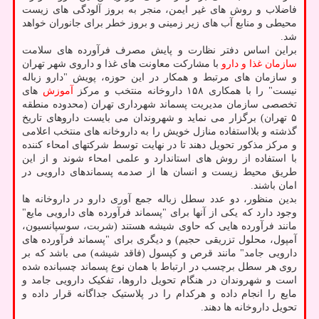
فاضلاب و روش های غیر ایمن، منجر به بروز آلودگی های زیست
محیطی و منابع آب های زیر زمینی و بروز خطر برای جانوران خواهد
شد.
براین اساس دفتر نظارت و پایش مصرف فرآورده های سلامت
سازمان غذا و دارو
با مشارکت معاونت های غذا و داروی شهر تهران
و سازمان های مرتبط و همکار در این حوزه، پویش "دارو زباله
نیست" را با همکاری ۱۵۸ داروخانه منتخب و مرکز
آموزش
های
تخصصی سازمان مدیریت پسماند شهرداری تهران (محدوده منطقه
۵ تهران) برگزار می نماید و شهروندان می بایست داروهای تاریخ
گذشته و بلااستفاده منازل خویش را به داروخانه های منتخب اعلامی
و مرکز مذکور تحویل دهند تا در نهایت توسط شرکتهای امحاء کننده
با استفاده از روش های استاندارد و علمی امحاء شوند و از این
طریق محیط زیست و انسان ها از صدمه پسماندهای دارویی در
امان باشند.
بدین منظور، دو عدد سطل زباله جمع آوری دارو در داروخانه ها
وجود دارد که یکی از آنها برای "پسماند فرآورده های دارویی مایع"
مانند فرآورده هایی که حاوی شیشه هستند (شربت، سوسپانسیون،
آمپول، محلول تزریقی حجیم) و دیگری برای "پسماند فرآورده های
دارویی جامد" مانند قرص و کپسول (فاقد شیشه) می باشد که بر
روی هر سطل برچسب در ارتباط با همان نوع پسماند چسبانده شده
است و شهروندان در هنگام تحویل داروها، تفکیک دارویی جامد و
مایع را انجام داده و هرکدام را در پلاستیک جداگانه قرار داده و
تحویل داروخانه ها دهند.