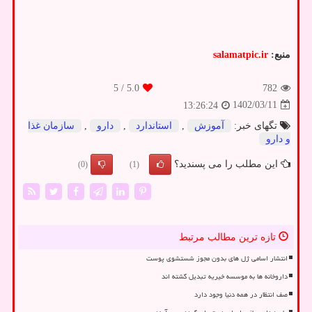
منبع:
salamatpic.ir
/ 5
5.0
782
1402/03/11
13:26:24
تگهای خبر:
آموزش
,
استاندارد
,
دارو
,
سازمان غذا
و دارو
این مطلب را می پسندید؟
(0)
(1)
تازه ترین مطالب مرتبط
انتشار اسامی ژل های بدون مجوز شستشوی پوست
داروخانه ها به موسسه خیریه تبدیل گشته اند
صف انتظار در همه دنیا وجود دارد