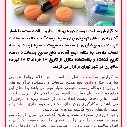
به گزارش سلامت دومین دوره پویش «دارو زباله نیست» با شعار
ˮداروهای اضافی تهدیدی برای محیط زیستˮ با هدف حفظ سلامت
شهروندان و پیشگیری از صدمه به طبیعت و محیط زیست و امحاء
اصولی داروها به منظور جمع آوری و دفع صحیح پسماند داروهای
تاریخ گذشته و بلااستفاده منازل از تاریخ ۱۶ خرداد تا ۱۶ تیرماه
سالجاری در شهر تهران برگزار می گردد.
به گزارش
سلامت
به نقل از ایسنا، بنابر اعلام روابط عمومی
سازمان غذا و
دارو
، دفع صحیح ضایعات و باقیمانده فرآورده های
دارویی از دیدگاه زیست محیطی بسیار مهم می باشد و امحای این
فرآورده ها به دلیل خطرات بالقوه ای که امکان دارد برای سلامت
انسان ها و محیط زیست ایجاد نماید، از اهمیت ویژه ای برخوردار
می باشد و به کارگیری روش های امحاء و معدوم سازی
استاندارد
و
علمی داروهای تاریخ گذشته ضروری می باشد.
وجود داروهای مصرف نشده و تاریخ گذشته در منزل، از یک سو
بروز مسمومیت دارویی را در اعضای خانواده خصوصا کودکان و
افراد سالمند بالا می برد و از طرفی دور ریختن این داروها از راه