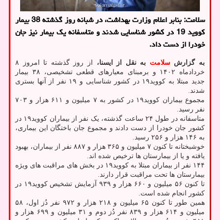
سلامت: بنابر اعلام وزارت بهداشت، در شبانه روز گذشته 38 بیمار
کووید 19 در کشور شناسایی شدند و متاسفانه یک بیمار نیز جان
خودرا از دست داد.
به گزارش
سلامت
به نقل از ایسنا،
از روز گذشته تا امروز ۸
خردادماه ۱۴۰۲ و برمبنای معیارهای قطعی تشخیصی، ۳۸ بیمار
جدید مبتلا به کووید۱۹ در کشور شناسایی و ۱۹ نفر از آنها بستری
شدند.
مجموع بیماران کووید۱۹ در کشور به ۷ میلیون و ۶۱۱ هزار و ۷۰۳
نفر رسید.
متاسفانه در طول ۲۴ ساعت گذشته، یک نفر از بیماران کووید۱۹ در
کشور جان خودرا از دست دادند و مجموع جان باختگان این بیماری،
به ۱۴۶ هزار و ۲۵۶ رسید.
خوشبختانه تا کنون ۷ میلیون و ۳۶۵ هزار و ۸۸۷ نفر از بیماران، بهبود
یافته و یا از بیمارستان ها ترخیص شده اند.
۱۴۴ نفر از بیماران مبتلا به کووید۱۹ در بخش های مراقبت های ویژه
بیمارستان ها تحت مراقبت قرار دارند.
تا کنون ۵۶ میلیون و ۶۶۰ هزار و ۹۳۹ آزمایش تشخیص کووید۱۹ در
کشور انجام شده است.
همین طور تا کنون ۶۵ میلیون و ۲۱۸ هزار و ۹۷۲ نفر دُز اول، ۵۸
میلیون و ۶۱۴ هزار و ۸۳۹ نفر دُز دوم و ۳۱ میلیون و ۶۹۹ هزار و