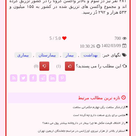
۴۸۱ نفر نیز دُز سوم و بالاتر واکسن کرونا را در کشور تزریق کرده
اند و مجموع واکسن های تزریق شده در کشور به ۱۵۵ میلیون و
۵۳۳ هزار و ۲۹۲ دُز رسید.
/ 5
5.0
700
1402/03/09
10:30:26
تگهای خبر:
بهداشت
,
بیمار
,
بیمارستان
,
بیماری
این مطلب را می پسندید؟
(0)
(1)
تازه ترین مطالب مرتبط
گزارشگر سلامت رکن چهارم حکمرانی سلامت
مجلس برای یاری صنعت دارو چه کرده است
راز اختلاف قیمت مکمل ها چرا بیمار در داروخانه بیشتر پول می دهد؟
استقرار بالاتر از هزار نیروی اورژانس در مراسم جاماندگان اربعین تهران