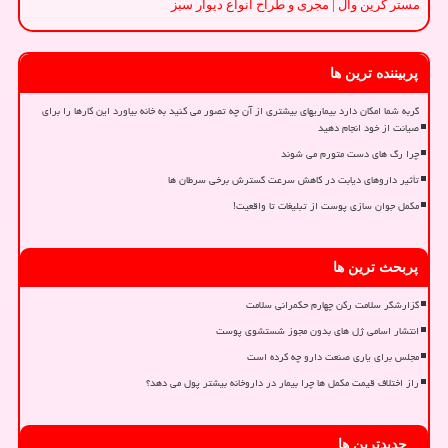
مستر گرین وال | مجری و طراح انواع دیوار سبز
پربیننده ترین ها
گربه شما امکان دارد بیماریهای بیشتری از آن چه تصور می کنید به خانه بیاورد این کارها را برای
صیانت از خود انجام دهید
چرا رگ های دست متورم می شوند
تأثیر داروهای دیابت در کاهش سرعت گسترش برخی سرطان ها
مکمل جوان سازی پوست از تبلیغات تا واقعیت!
پربحث ترین ها
گزارشگر سلامت رکن چهارم حکمرانی سلامت
انتشار اسامی ژل های بدون مجوز شستشوی پوست
مجلس برای یاری صنعت دارو چه کرده است
راز اختلاف قیمت مکمل ها چرا بیمار در داروخانه بیشتر پول می دهد؟
جدیدترین ها