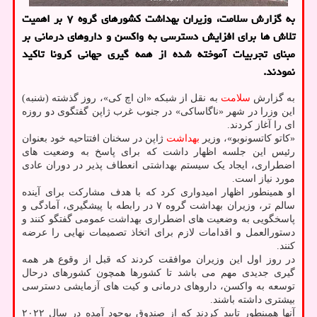
به گزارش سلامت، وزیران بهداشت کشورهای گروه ۷ بر اهمیت
تلاش ها برای افزایش دسترسی به واکسن و داروهای درمانی بر
مبنای تجربیات آموخته شده از همه گیری جهانی کرونا تاکید
نمودند.
به گزارش
سلامت
به نقل از شبکه «ان اچ کی»، روز گذشته (شنبه)
این وزرا در شهر «ناگاساکی» در جنوب غرب ژاپن گفتگوی دو روزه
ای را آغاز کردند.
«کاتو کاتسونوبو»، وزیر
بهداشت
ژاپن در سخنان افتتاحیه خود بعنوان
رئیس این جلسه اظهار داشت که برای پاسخ به وضعیت های
اضطراری، ایجاد یک سیستم بهداشتی انعطاف پذیر در دوران عادی
مورد نیاز است.
او همینطور اظهار امیدواری کرد که با هدف مشارکت برای آینده
سالم تر، وزیران بهداشت گروه ۷ در رابطه با پیشگیری، آمادگی و
پاسخگویی به وضعیت های اضطراری بهداشت عمومی گفتگو کنند و
دستورالعمل و اقدامات لازم برای اتخاذ تصمیمات نهایی را عرضه
کنند.
در روز اول این وزیران موافقت کردند که قبل از وقوع هر همه
گیری جدیدی مهم می باشد تا کشورها همچون کشورهای درحال
توسعه به واکسن، داروهای درمانی و کیت های آزمایشی دسترسی
بیشتری داشته باشند.
آنها همینطور تایید کردند که از صندوق بوجود آمده در سال ۲۰۲۲