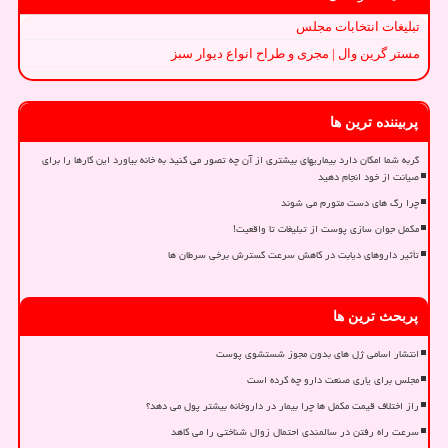
تبلیغات انتخابات مجلس
مستر گرین وال | مجری و طراح انواع دیوار سبز
پربیننده ترین ها
گربه شما امکان دارد بیماریهای بیشتری از آن چه تصور می کنید به خانه بیاورد این کارها را برای
صیانت از خود انجام دهید
چرا رگ های دست متورم می شوند
مکمل جوان سازی پوست از تبلیغات تا واقعیت!
تأثیر داروهای دیابت در کاهش سرعت گسترش برخی سرطان ها
پربحث ترین ها
انتشار اسامی ژل های بدون مجوز شستشوی پوست
مجلس برای یاری صنعت دارو چه کرده است
راز اختلاف قیمت مکمل ها چرا بیمار در داروخانه بیشتر پول می دهد؟
سرعت راه رفتن در سالمندی احتمال زوال شناختی را می کاهد