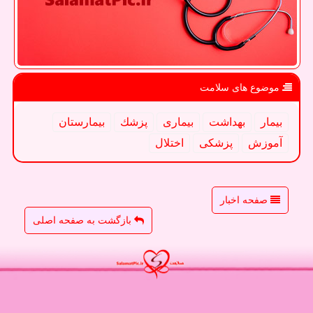
موضوع های سلامت
بیمار
بهداشت
بیماری
پزشك
بیمارستان
آموزش
پزشكی
اختلال
صفحه اخبار
بازگشت به صفحه اصلی