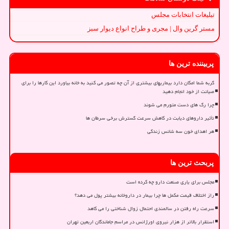
تبلیغات انتخابات مجلس
مستر گرین وال | مجری و طراح انواع دیوار سبز
پربیننده ترین ها
گربه شما امکان دارد بیماریهای بیشتری از آن چه تصور می کنید به خانه بیاورد این کارها را برای
صیانت از خود انجام دهید
چرا رگ های دست متورم می شوند
تأثیر داروهای دیابت در کاهش سرعت گسترش برخی سرطان ها
هر اهدای خون سه شانس زندگی
پربحث ترین ها
مجلس برای یاری صنعت دارو چه کرده است
راز اختلاف قیمت مکمل ها چرا بیمار در داروخانه بیشتر پول می دهد؟
سرعت راه رفتن در سالمندی احتمال زوال شناختی را می کاهد
استقرار بالاتر از هزار نیروی اورژانس در مراسم جاماندگان اربعین تهران