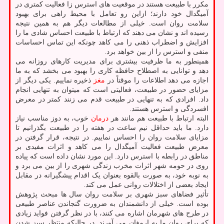
مکرر با طبیعت هستند در موقعیت های استرس زا فعالیت کمتری در
آمیگدال خود دارند؛ ازاین رو تعامل با محیط راهی برای بهبود
سلامت روان است. خیلی از مطالعات دیگر هم به همین نتیجه
رسیده اند و نشان می دهند که ارتباط با طبیعت احساس شادی ما را
افزایش و اضطراب ذهنی را می کاهد چونکه این تماس احساسات
منفی و استرس را از بین خواهد برد.
همینطور به ما ظرفیت بیشتری برای مدیریت کارهای روزانه می
دهد و توانایی به اصطلاح حافظه کاری را بهبود می بخشد که به ما
اجازه می دهد اطلاعات را موقتاً در
مغز
ذخیره نماییم. یکی دیگر از
مزایای حضور در طبیعت، فعالیتی است که میتوان به تنهایی انجام
داد. افرادی که به تنهایی در طبیعت قدم می زنند کمتر در معرض
افسردگی و استرس هستند.
البته ارتباط با طبیعت هم مانند هر
درمان
خوب، به دوز مناسب نیاز
دارد. ما باید حداقل نیم ساعت در هفته را در طبیعت بگذرانیم تا
مزایای سلامت روان را احساس نماییم. در نتیجه، قرار گرفتن در
معرض طبیعت فعالیت آمیگدال را می کاهد و اثرات مفیدی بر
مناطق در رابطه با استرس دارد. این مورد نشان داده است که پیاده
روی در حومه شهر اثرات مخرب زندگی شهری را از بین می برد و
به نوبه خود، به صورت بالقوه بعنوان یک اقدام پیشگیرانه در مقابل
ایجاد بعضی از اختلالات روانی عمل می کند.
تأثیر فضاهای سبز شهری بر سلامت روان سال ها مبحث پژوهش
بوده است. خیلی از دانشمندان به ضرورت گنجاندن عناصر طبیعی
در طرح های شهرمان اشاره می کنند، با در نظر گرفتن فواید زیادی
که برای روان ما به ارمغان می آورند. در حالیکه منتظر سبز شدن