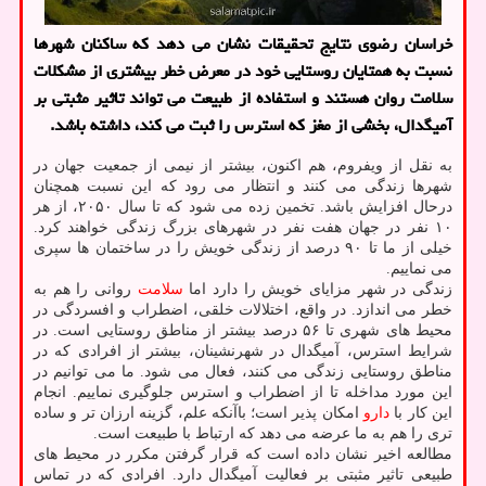
خراسان رضوی نتایج تحقیقات نشان می دهد که ساکنان شهرها
نسبت به همتایان روستایی خود در معرض خطر بیشتری از مشکلات
سلامت روان هستند و استفاده از طبیعت می تواند تاثیر مثبتی بر
آمیگدال، بخشی از مغز که استرس را ثبت می کند، داشته باشد.
به نقل از ویفروم، هم اکنون، بیشتر از نیمی از جمعیت جهان در
شهرها زندگی می کنند و انتظار می رود که این نسبت همچنان
درحال افزایش باشد. تخمین زده می شود که تا سال ۲۰۵۰، از هر
۱۰ نفر در جهان هفت نفر در شهرهای بزرگ زندگی خواهند کرد.
خیلی از ما تا ۹۰ درصد از زندگی خویش را در ساختمان ها سپری
می نماییم.
زندگی در شهر مزایای خویش را دارد اما
سلامت
روانی را هم به
خطر می اندازد. در واقع، اختلالات خلقی، اضطراب و افسردگی در
محیط های شهری تا ۵۶ درصد بیشتر از مناطق روستایی است. در
شرایط استرس، آمیگدال در شهرنشینان، بیشتر از افرادی که در
مناطق روستایی زندگی می کنند، فعال می شود. ما می توانیم در
این مورد مداخله تا از اضطراب و استرس جلوگیری نماییم. انجام
این کار با
دارو
امکان پذیر است؛ باآنکه علم، گزینه ارزان تر و ساده
تری را هم به ما عرضه می دهد که ارتباط با طبیعت است.
مطالعه اخیر نشان داده است که قرار گرفتن مکرر در محیط های
طبیعی تاثیر مثبتی بر فعالیت آمیگدال دارد. افرادی که در تماس