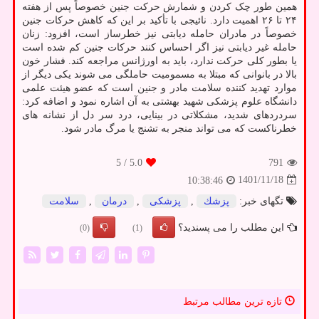
همین طور چک کردن و شمارش حرکت جنین خصوصاً پس از هفته
۲۴ تا ۲۶ اهمیت دارد. نائیجی با تأکید بر این که کاهش حرکات جنین
خصوصاً در مادران حامله دیابتی نیز خطرساز است، افزود: زنان
حامله غیر دیابتی نیز اگر احساس کنند حرکات جنین کم شده است
یا بطور کلی حرکت ندارد، باید به اورژانس مراجعه کند. فشار خون
بالا در بانوانی که مبتلا به مسمومیت حاملگی می شوند یکی دیگر از
موارد تهدید کننده سلامت مادر و جنین است که عضو هیئت علمی
دانشگاه علوم پزشکی شهید بهشتی به آن اشاره نمود و اضافه کرد:
سردردهای شدید، مشکلاتی در بینایی، درد سر دل از نشانه های
خطرناکست که می تواند منجر به تشنج یا مرگ مادر شود.
/ 5
5.0
791
1401/11/18
10:38:46
تگهای خبر:
پزشك
,
پزشكی
,
درمان
,
سلامت
این مطلب را می پسندید؟
(0)
(1)
تازه ترین مطالب مرتبط