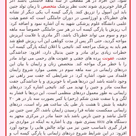
شود، این افراد در هر مقطعی از سه ماهه حاملگی باشند اگر
گرفتار خونریزی شوند تحت نظر پزشک
متخصص
تا زمان تولد جنین
باید این آمپول را تزریق کنند. پارگی کیسه آب یکی دیگر از نشانه
های خطرناک و اورژانسی در دوران حاملگی است که عضو هیئت
علمی دانشگاه علوم پزشکی شهید به آن اشاره نمود و اضافه کرد:
آب ریزش یا پارگی کیسه آب در هر سن حاملگی خصوصاً سه ماهه
دوم و سوم می تواند خطرناک باشد، اگر مادری با علامت آبریزش
مواجه گردید، حتی اگر پس از مدت کوتاهی این آب ریزش قطع شد
هم باید به پزشک مراجعه کند. نائیجی با اعلان اینکه پارگی کیسه آب
خطرات زیادی برای مادر و جنین بدنبال دارد، افزود: جداشدگی
جفت،
عفونت
پرده های جفتی و عفونت های رحمی می تواند مادر
را با خطر مرگ مواجه کند. متخصص زنان و زایمان با بیان این
دردهای زایمانی در سه ماهه سوم در بعضی موارد شروع زایمان
قلمداد می شود، اشاره کرد: در شرایطی که جفت سر راهی نیز
وجود داشته باشد این دردها همراه با خونریزی و یا جداشدگی جفت
سلامت مادر و جنین را تهدید می کند. نائیجی اشاره کرد: دردهای
زایمانی به طور معمول دردهای منظمی است، این دردها با فشار به
لگن و یا سفت شدن شکم (رحم) یا کمر بصورت سه بار در هر ۲۰
دقیقه یا شش تا هشت بار طی یک ساعت هم راه است، دردهای
زایمانی ممکنست نشانه فرا رسیدن زایمان باشد، اگر سن جنین نیز
کامل نباشد و جنین نارس باشد باید حتما مادر در مرکزی مجهز به
دستگاه های nicu بستری شود. وی با اشاره به اینکه در مواردی نیز
قرار گیری نامناسب جنین نیز می تواند چالش هایی را بوجود آورد
افزود: در این شرایط شروع دردهای زایمانی یا پارگی کیسه آب و