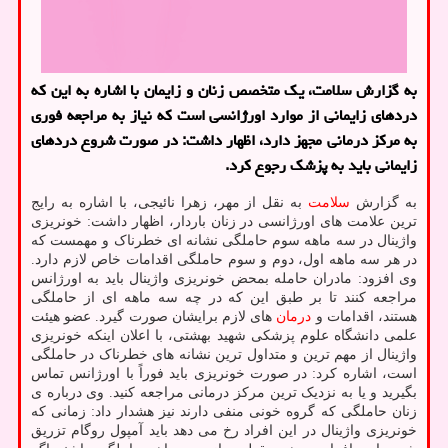
به گزارش سلامت، یک متخصص زنان و زایمان با اشاره به این که
دردهای زایمانی از موارد اورژانسی است که نیاز به مراجعه فوری
به مرکز درمانی مجهز دارد، اظهار داشت: در صورت شروع دردهای
زایمانی باید به پزشک رجوع کرد.
به گزارش
سلامت
به نقل از مهر، زهرا نائیجی، با اشاره به رایج
ترین علامت های اورژانسی در زنان باردار، اظهار داشت: خونریزی
واژینال در سه ماهه سوم حاملگی نشانه ای خطرناک و مهمست که
در هر سه ماهه اول، دوم و سوم حاملگی اقدامات خاص لازم دارد.
وی افزود: مادران حامله بمحض خونریزی واژینال باید به اورژانس
مراجعه کنند تا بر طبق این که در چه سه ماهه ای از حاملگی
هستند، اقدامات و
درمان
های لازم برایشان صورت گیرد. عضو هیئت
علمی دانشگاه علوم پزشکی شهید بهشتی، با اعلان اینکه خونریزی
واژینال از مهم ترین و متداول ترین نشانه های خطرناک در حاملگی
است، اشاره کرد: در صورت خونریزی باید فوراً با اورژانس تماس
بگیرید و یا به نزدیک ترین مرکز درمانی مراجعه کنید. وی درباره ی
زنان حاملگی که گروه خونی منفی دارند نیز هشدار داد: زمانی که
خونریزی واژینال در این افراد رخ می دهد باید آمپول روگام تزریق