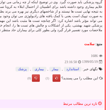
علایم بیماری وجود داشته باشد برای اطمینان از احتمال ابتلاء به کرونا
به نتیجه نهایی تست ها نیستند و از شاخصهای دیگری نیز بهره می برند بط
به صورت تیپیک است یعنی با کمک یافته های رادیولوژی می توان وجود بیم
می تواند مؤثر باشد اشاره کرد: اگر چنانچه تست ها مثبت باشد این مهم
پزشکی شهید بهشتی، یکی از اشکالات و چالش های تست ها را، انجام خو
ملاحضات مورد تفسیر قرار گیرد ولی بطور کلی برای بیماران حاد منتظر 
منبع:
سلامت
1686
1399/05/19
23:16:50
تگهای خبر:
استاندارد
,
بیمار
,
بیماری
,
پزشك
این مطلب را می پسندید؟
(0)
(1)
تازه ترین مطالب مرتبط