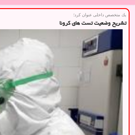
یك متخصص داخلی عنوان كرد؛
تشریح وضعیت تست های كرونا