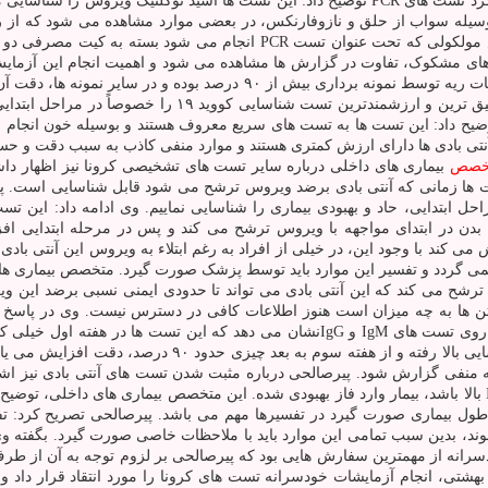
مختلف بیماری، توسط پزشک درخواست می شود. پیرصالحی درباره کارکرد تست های PCR توضیح داد: ا
وسیله سواب از حلق و نازوفارنکس، در بعضی موارد مشاهده می شود که از
خطای زیاد و نتایج کاذب همراه می باشد. پیرصالحی اضافه کرد: در روش مولک
 های مشکوک، تفاوت در گزارش ها مشاهده می شود و اهمیت انجام این آزمایش 
کند. وی عنوان کرد: دقت تست های PCR در نمونه های تهیه شده از ترشحات ریه
سترس دانست و توضیح داد: این تست ها به تست های سریع معروف هستند و بوسیله خو
تست های PCRو همین طور سنجش تیتر آنتی بادی ها دارای ارزش کمتری هستند و موارد منفی کاذب ب
خصص
بیماری های داخلی درباره سایر تست های تشخیصی کرونا نیز اظهار داش
ا زمانی که آنتی بادی برضد ویروس ترشح می شود قابل شناسایی است. پیرصا
ئین هایی هستند که بدن در ابتدای مواجهه با ویروس ترشح می کند و پس در مرحله ابت
ایش می کند با وجود این، در خیلی از افراد به رغم ابتلاء به ویروس این آنت
وز ۱۴ پس از ابتلاء به کرونا، بدن ضد این ویروس آنتی بادی به نام IgG ترشح می کند که این آنتی بادی می تواند
بیمار در مراحل حاد بیماری قرار دارد، ولی در مواردی که فقط تست IgG بالا باشد، بیمار وارد فاز بهبودی شده. ا
 طول بیماری صورت گیرد در تفسیرها مهم می باشد. پیرصالحی تصریح کرد: ت
د، بدین سبب تمامی این موارد باید با ملاحظات خاصی صورت گیرد. بگفته وی، 
دسرانه از مهمترین سفارش هایی بود که پیرصالحی بر لزوم توجه به آن از طر
بهشتی، انجام آزمایشات خودسرانه تست های کرونا را مورد انتقاد قرار دا