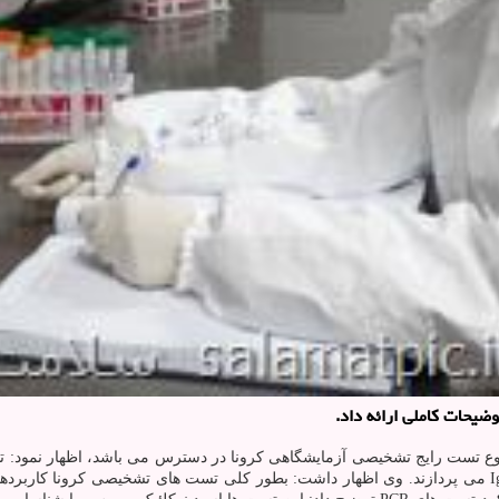
یحات كاملی ارائه داد.
سنجش آنتی بادی ها که به بررسی آنتی بادی های IgM و IgG و اخیراً IgA می پردازند. وی اظهار داشت: بطور کل