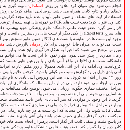
انجام می شود. وی عنوان کرد: علاوه بر روش
استاندارد
نمونه گیری به 
استفاده از کیت های مختلف و همین طور تأیید یا عدم تأیید مجدد گزارش
های سریع (Rapid test) را یکی دیگر از تست های در د
وجود این تست ها در مقایسه با 
تست می تواند به میزان قابل توجهی برای کادر
درمان
باارزش باشد.
مت
ویروس ترشح می شوند که اخیراً به شکل فراگیری رایج شده و این تست ه
دانشگاه، تست های IgM در واقع آنتی بادی و یا پروت
کروناست. وی ادامه داد: این آنتی بادی معمولاً از روز هفتم آغاز به افز
ر
منفی کاذب شوند ولی این مساله که این تست ها در چه بازه زمانی در
ممکنست فرد گرفتار بیماری خفیف شده باشد ولی آنتی بادی ها مثبت نشون
در پاسخ مثبت و منفی کاذب اثر گذار است. پرهیز از انجام تست های خو
کادر درمان را گمراه کند. عضو هیئت علمی دانشگاه علوم پزشکی شهید 