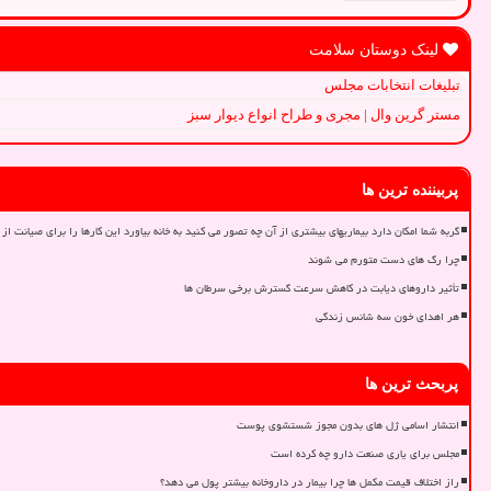
لینک دوستان سلامت
تبلیغات انتخابات مجلس
مستر گرین وال | مجری و طراح انواع دیوار سبز
پربیننده ترین ها
گربه شما امکان دارد بیماریهای بیشتری از آن چه تصور می کنید به خانه بیاورد این کارها را برای صیانت از 
چرا رگ های دست متورم می شوند
تأثیر داروهای دیابت در کاهش سرعت گسترش برخی سرطان ها
هر اهدای خون سه شانس زندگی
پربحث ترین ها
انتشار اسامی ژل های بدون مجوز شستشوی پوست
مجلس برای یاری صنعت دارو چه کرده است
راز اختلاف قیمت مکمل ها چرا بیمار در داروخانه بیشتر پول می دهد؟