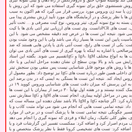
ین تست ها اسید نوکلئیک ویروس را شناسایی می کند بوسیله سواپ حلق و نازوفارنکس از راه دهان و بینی نمونه گیری
 روش شستشوی حلق برای نمونه گیری استفاده می شود که این روش با
ولی که تحت عنوان تست PCR انجام می شود بسته به کیت مصرفی دو ژن یا سه ژن ویروس مورد بررسی قرار می گیرد که هم اکنون به سبب
ها با نظر پزشک و در آزمایشگاه های مورد تأیید ارزش بیشتری پیدا می
 توسط نمونه برداری بیش از ۹۰ درصد بوده و در سایر نمونه ها، دقت آن بسته به نوع نمونه گیری، تیتر ویروس، نوع کیت مصرفی و … تحت تأثیر
قرار می گیرد. عضو هیئت علمی دانشگاه علوم پزشکی شهید بهشتی، دقیق ترین و ارزشمندترین تست شناسایی کووید ۱۹ را خصوصاً در مراحل ابتدایی، تست های PCRدانست. وی تست های ارزیابی تیتر آنتی بادی ها با کیت
ن انجام می شود. نتیجه این تست ها در عرض چند دقیقه مشخص می شود. با این
ه سبب دقت و حساسیت پایین این تست ها بسیار زیاد می باشد ولی با این وجود مثبت بودن
ت: یکی از تست های رایج، تست آنتی بادی یا پادتن هایی هستند که ضد
لحی با اشاره به اینکه با بهره گیری از تست های آنتی بادی می توان
زمان بیماری را پیش بینی نمود اظهار نمود: با این تست ها می توانیم مراحل ابتدایی، حاد و بهبودی بیماری را شناسایی نماییم. وی ادامه داد: این تست ها به انواع مختلف IgA، IgM و IgGتقسیم می شوند. بگفته این استاد
دایی افزایش می یابد و بالا بودن سطح آن نشان دهنده مراحل ابتدایی و یا حاد
ی بادی ها با روش های موجود قابل شناسایی نیست پس منفی بودن سنجش تیتر
آنتی بادی دلیل بر رد گزارش مثبت مولکولی یا نادیده گرفتن علایم بالینی نمی گردد و تفسیر این موارد باید توسط پزشک صورت گیرد. متخصص بیماری های داخلی همین طور درباره تست های IgG نیز توضیح داد: بطور معمول از
 تا حدودی ایمنی نسبی برضد این ویروس ایجاد کند. نتیجه این تست ها بستگی به ایمنی که در بدن برضد این
ویروس ایجاد می شود دارد، ولی درباره این مساله که ماندگاری این پادتن ها به چه میزان است هنوز اطلاعات کافی در دسترس نیست. وی در پاسخ به این پرسش که میزان دقت تست های شناسایی ویروس کووید ۱۹ در
مراحل مختلف بیماری چگونه ارزیابی می شود، توضیح داد: مطالعات بر روی تست های IgM و IgGنشان می دهد که این تست ها در هفته اول خیلی کمک کننده نیستند و در هفته اول نهایتاً ۳۰ درصد از بیماران با این تست ها
شناسایی می شوند ولی از هفته دوم به بعد تقریباً تا ۷۰ درصد دقت شناسایی بالا رفته و از هفته سوم به بعد چیزی حدود ۹۰ درصد، دقت افزایش می یابد پس در مراحل اولیه بیماری، انجام تست های IgM و IgG سفارش نمی
گردد. با این وجود در مواردی که تیتر آنتی بادی پایین باشد ممکنست نتیجه منفی گزارش شود. پیرصالحی درباره مثبت شدن تست های آنتی بادی نیز اشاره کرد: اگر چنانچه IgG و IgM بالا باشد نشان دهنده این مساله ست که
ین متخصص بیماری های داخلی، توضیح داد: نتیجه تمامی تست هایی که انجام می شود می تواند مثبت کاذب و یا
فسیر چگونگی نتیجه تمامی تست ها با پزشک است و در برخی از موارد
بطور کلی تکنیک، زمان ابتلاء و فردی که نمونه گیری را انجام می دهد
ف مردم اصرار کرد و اضافه کرد: ممکنست تفسیر این گزارشات فرد و یا
د و اضافه کرد: تست های تشخیصی کرونا فقط با نظر پزشک متخصص و یا