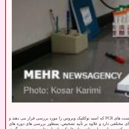
به نقل از مهر، علی پیرصالحی، با اشاره به اینکه دو نوع تست رایج تشخیصی آزمایشگاهی کرونا در دسترس می باشد، اظهار نمود: تست های PCR که اسید نوکلئیک ویروس را مورد بررسی قرار می دهند و
ی تست های تشخیصی کرونا کاربردهای مختلفی دارد و علاوه بر تأیید تشخیص، بمنظور بررسی های دوره های