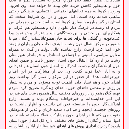
تصادفات، ضمن حفظ جان مردم، منجر به استفاده کمتر از بانک
خون و همینطور کاهش هزینه های بیمه ها خواهد شد. وی افزود:
ویروس کرونا به همه فعالیتهای اجتماعی، اقتصادی، فرهنگی و حتی
مذهبی صدمه زده است، اما امروز و در این شرایط سخت که
استان در گیر مبارزه با بیماری کرونا است، امید بخشی و همدلی بین
مردم که ریشه در فرهنگ دیار علویان دارد و همینطور هم افزایی و
همکاریهای بین بخشی و بین دستگاهی باید بیشتر از پیش نمود پیدا
کند.
دعوت از گیلکی ها برای نجات جان همنوعان
استاندار گیلان هم با
حضور در مرکز انتقال خون رشت با هدف نجات جان بیماران نیازمند
خون اهدا کرد. ارسلان زارع نماینده عالی دولت در گیلان به همراه
معاون سیاسی، امنیتی و اجتماعی استاندار و فرماندار شهرستان
رشت در اداره کل انتقال خون استان حضور یافت و ضمن اهدای
خون از تلاشگران و دست اندرکاران انتقال خون استان هم قدردانی
و به آنان خدا قوت گفت. وی بعد از مشارکت در این اقدام
خیرخواهانه، هدف از حضور در این مرکز را ضمن گرامیداشت روز
اهدای خون و هم نشان دادن اهمیت توجه مسؤلان و مردم به شعار
پرارزش و مقدس «اهدای خون، اهدای زندگی» تصریح کرد: مردم
فهیم گیلان همواره در روزهای مختلف سال همچون شب های قدر در
این امر خداپسندانه و خیرخواهانه پیشگام بوده و هستند. زارع
اهداکنندگان خون را شایسته قدردانی دانست و اظهار داشت: در
روزهای خجسته ذیحجه و هم اعیاد سعید قربان و غدیر از هموطنان
دعوت می کنم تا در اهدای خون مشارکت فعالانه داشته باشند. در
انتها استاندار گیلان از بخش های مختلف اداره کل انتقال خون استان
بازدید کرد.
راه اندازی پویش های اهدای خون
استاندار ایلام با اشاره به