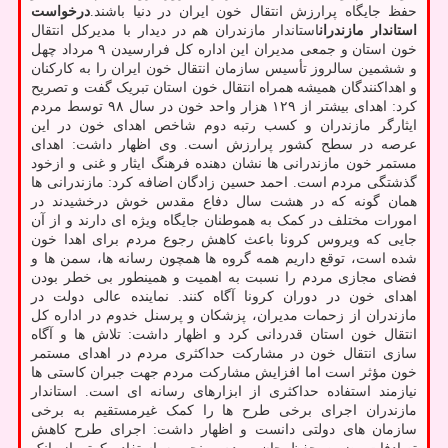
حفظ جایگاه پرارزش انتقال خون ایران در دنیا باشند.
درخواست
استاندار مازندران
استاندار مازندران هم در دیدار با مدیرکل انتقال
خون استان و جمعی مدیران این اداره کل فرارسیدن ۹ مرداد چهل
و ششمین سالروز تأسیس سازمان انتقال خون ایران را به کارکنان
و اهداکنندگان همیشه همراه انتقال خون استان تبریک گفت و تصریح
کرد: اهدای بیشتر از ۱۲۹ هزار واحد خون در سال ۹۸ توسط مردم
ایثارگر مازندران و کسب رتبه دوم شاخص اهدای خون در این
عرصه در سطح کشور پرارزش است. وی اظهار داشت: اهدای
مستمر خون مازندرانی ها نشان دهنده فرهنگ ایثار و غنی و ازخود
گذشتگی مردم است. احمد حسین زادگان اضافه کرد: مازندرانی ها
همان گونه که در هشت سال دفاع مقدس خوش درخشیدند در
امورات مختلف در کمک به هموطنان جایگاه ویژه ای دارند و از آن
جایی که ویروس کرونا باعث کاهش رجوع مردم برای اهدا خون
شده است، توقع داریم همه گروه ها همچون رسانه ها، سمن ها و
فضای مجازی مردم را نسبت به اهمیت و همینطور بی خطر بودن
اهدای خون در دوران کرونا آگاه کنند. نماینده عالی دولت در
مازندران از زحمات مدیران، پزشکان و پرسنل خدوم در اداره کل
انتقال خون استان قدردانی کرد و اظهار داشت: تلاش ها و آگاه
سازی انتقال خون در مشارکت حداکثری مردم در اهدای مستمر
خون مؤثر است اما افزایش مشارکت مردم جهت جبران کاستی ها
نیازمند استفاده حداکثری از ابزارهای رسانه ای است. استاندار
مازندران اجرای برخی طرح ها را کمک غیرمستقیم به برخی
سازمان های دولتی دانست و اظهار داشت: اجرای طرح کاهش