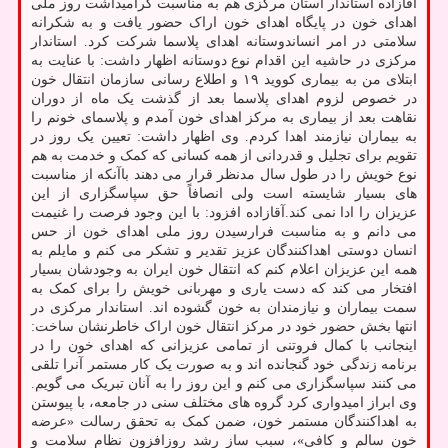
آقازاده استاندار استان مرکزی هم به مناسبت گرامیداشت روز ملی
اهدای خون در پایگاه اهدای خون اراک حضور یافت و به شکرانه
سلامتی در امر انساندوستانه اهدای پلاسما شرکت کرد. استاندار
مرکزی در حاشیه این اقدام نوع دوستانه اظهار داشت: با عنایت به
ابتلای من به بیماری کووید ۱۹ و اطلاع رسانی سازمان انتقال خون
در خصوص لزوم اهدای پلاسما بعد از گذشت یک ماه از دوران
نقاهت بعد از بیماری به مرکز اهدای خون آمدم و پلاسمای خونم را
به بیماران نیازمند اهدا کردم. وی اظهار داشت: تعیین یک روز در
تقویم برای تجلیل و قدردانی از همه کسانی که کمک و خدمت به هم
نوع خویش را در طول سال مدنظر قرار می دهند باآنکه از مناسبت
های بسیار شایسته است ولی انصافاً حق سپاسگزاری از این
عزیزان را ادا نمی کند.آقازاده افزود: با این وجود فرصت را غنیمت
می دانم و به مناسبت فرارسیدن روز ملی اهدای خون از حس
انسان دوستی اهداکنندگان عزیز تقدیر و تشکر می کنم و مایلم به
همه این عزیزان اعلام کنم که انتقال خون ایران به وجودشان بسیار
افتخار می کند که دست یاری و مهربانی خویش را برای کمک به
سمت بیماران و نیازمندان به خون گشوده اند. استاندار مرکزی در
انتها بخش حضور خود در مرکز انتقال خون اراک خاطرنشان ساخت:
اینجانب با کمال فروتنی از تمامی عزیزانی که اهدای خون را در
برنامه زندگی خود گنجانده اند و به صورت یک کار مستمر آنرا تلقی
می کنند سپاسگزاری می کنم و این روز را به آنان تبریک می گویم.
وی ابراز امیدواری کرد گروه های مختلف سنی در جامعه، با پیوستن
به اهداکنندگان مستمر خون، ضمن کمک به تحقق رسالت «عرضه
خون سالم و کافی»، سبب ساز رشد روزافزون نظام سلامت و