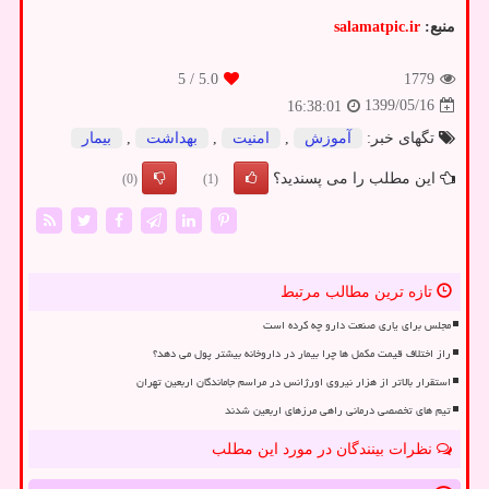
منبع:
salamatpic.ir
/ 5
5.0
1779
1399/05/16
16:38:01
تگهای خبر:
آموزش
,
امنیت
,
بهداشت
,
بیمار
این مطلب را می پسندید؟
(0)
(1)
تازه ترین مطالب مرتبط
مجلس برای یاری صنعت دارو چه کرده است
راز اختلاف قیمت مکمل ها چرا بیمار در داروخانه بیشتر پول می دهد؟
استقرار بالاتر از هزار نیروی اورژانس در مراسم جاماندگان اربعین تهران
تیم های تخصصی درمانی راهی مرزهای اربعین شدند
نظرات بینندگان در مورد این مطلب