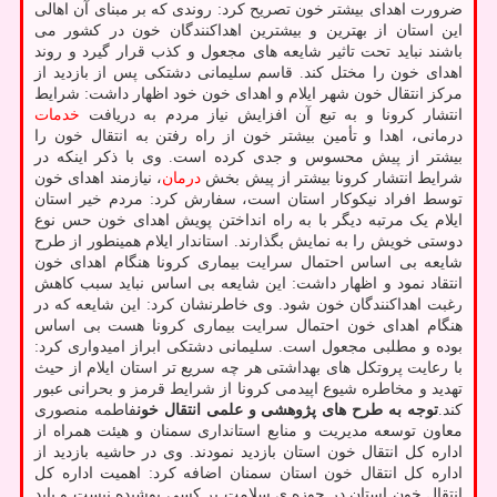
ضرورت اهدای بیشتر خون تصریح کرد: روندی که بر مبنای آن اهالی
این استان از بهترین و بیشترین اهداکنندگان خون در کشور می
باشند نباید تحت تاثیر شایعه های مجعول و کذب قرار گیرد و روند
اهدای خون را مختل کند. قاسم سلیمانی دشتکی پس از بازدید از
مرکز انتقال خون شهر ایلام و اهدای خون خود اظهار داشت: شرایط
انتشار کرونا و به تبع آن افزایش نیاز مردم به دریافت
خدمات
درمانی، اهدا و تأمین بیشتر خون از راه رفتن به انتقال خون را
بیشتر از پیش محسوس و جدی کرده است. وی با ذکر اینکه در
شرایط انتشار کرونا بیشتر از پیش بخش
درمان
، نیازمند اهدای خون
توسط افراد نیکوکار استان است، سفارش کرد: مردم خیر استان
ایلام یک مرتبه دیگر با به راه انداختن پویش اهدای خون حس نوع
دوستی خویش را به نمایش بگذارند. استاندار ایلام همینطور از طرح
شایعه بی اساس احتمال سرایت بیماری کرونا هنگام اهدای خون
انتقاد نمود و اظهار داشت: این شایعه بی اساس نباید سبب کاهش
رغبت اهداکنندگان خون شود. وی خاطرنشان کرد: این شایعه که در
هنگام اهدای خون احتمال سرایت بیماری کرونا هست بی اساس
بوده و مطلبی مجعول است. سلیمانی دشتکی ابراز امیدواری کرد:
با رعایت پروتکل های بهداشتی هر چه سریع تر استان ایلام از حیث
تهدید و مخاطره شیوع اپیدمی کرونا از شرایط قرمز و بحرانی عبور
کند.
توجه به طرح های پژوهشی و علمی انتقال خون
فاطمه منصوری
معاون توسعه مدیریت و منابع استانداری سمنان و هیئت همراه از
اداره کل انتقال خون استان بازدید نمودند. وی در حاشیه بازدید از
اداره کل انتقال خون استان سمنان اضافه کرد: اهمیت اداره کل
انتقال خون استان در حوزه ی سلامت بر کسی پوشیده نیست و باید