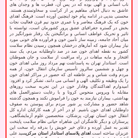
ناب انسانی و الهی بوده که در پس آن، فطرت ها و وجدان های
عاشق به دنبال احیای مفاهیم پر از کرامت و سخاوتمندی هستند.
محسنی بندپی در ادامه پیام خود اینچنین آورده است: فرهنگ اهدای
خون که یک فرهنگ معاصر و با عمری حدود نیم قرن فعالیت نجات
بخش در گستره جغرافیای عشق پرور کشورمان است، توانسته با
تاثیر و تحریک عواطف انسانی و برانگیختن یک رفتار شورانگیز در
میان آحاد جامعه، زمینه ساز تأمین خون و فرآورده های خونی مورد
نیاز بیماران شود که آمارهای درخشان همچون رسیدن نظام سلامت
کشور به نقطه اهدای خون صد در صد داوطلبانه مردم، یک سند
افتخار و مایه مباهات در راه مراقبت از سلامت و جان هموطنان
است. استاندار تهران به پاسداشت نهم مرداد روز ملی اهدای خون
و چهل و ششمین سالروز تأسیس سازمان انتقال خون، از همه
مردم وقت شناس و پر عاطفه ای که حضور در مراکز اهدای خون
را یک وظیفه و تکلیف الهی و انسانی می دانند، تشکر کرد و افزود:
امیدوارم اهداکنندگان وفادار خون در این تجربه سخت روزهای
مقابله با ویروس منحوس کرونا و با رعایت دستورالعمل های
بهداشتی، بیماران نیازمند به خون را فراموش نکنند و همچون گذشته
شاهد حضور و مشارکت پر شور مردم برای پیوستن به صفوف
داوطلبان اهدای خون باشیم. او در آخر از همه کارکنان اداره کل
انتقال خون استان تهران، پزشکان، متخصصین علوم آزمایشگاهی،
پرستاران و دیگر تلاشگران این شاهراه حیاتی نظام سلامت پایتخت
تقدیر به عمل آورده و دعای خیر خویش را بدرقه راه سخت این
عزیزان ساخته است.
اهدای پلاسمای استاندار استان مرکزی
سید علی