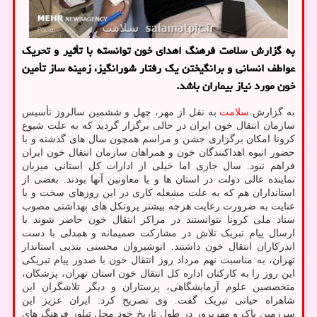
به گزارش سلامت فرهنگ اهدای خون توانسته با تأثیر و تحریك
عواطف انسانی و برانگیختن یك رفتار شورانگیز، زمینه ساز تأمین
خون مورد نیاز بیماران باشد.
به گزارش
سلامت
به نقل از مهر، چهل و ششمین سالروز تأسیس
سازمان انتقال خون ایران در حالی برگزار گردید که به علت شیوع
کرونا امکان برگزاری جشن و مراسم همچون سال های گذشته و با
حضور انبوه اهداکنندگان خون و همراهان سازمان انتقال خون ایران
فراهم نبود. سال جاری اما خیلی از ادارات کل استانی میزبان
نماینده عالی دولت در استان ها و یا معاونین آنها بودند. بعضی از
استانداران هم که به علت مشغله کاری در این روزهای سخت و با
عنایت به ضرورت رعایت هرچه بیشتر پروتکل های بهداشتی مصوب
ستاد ملی کرونا نتوانستند در مراکز انتقال خون حاضر شوند با
ارسال پیام تبریک تلاش در مشارکت صمیمانه و همدلی با دست
اندرکاران انتقال خون داشتند. انوشیروان محسنی بندپی استاندار
تهران، به مناسبت نهم مرداد روز انتقال خون با صدور پیام تبریکی
این روز را به کارکنان اداره کل انتقال خون استان تهران، پزشکان،
متخصصین علوم آزمایشگاهی، پرستاران و دیگر تلاشگران این
شاهراه حیاتی تبریک گفت. وی تصریح کرد: ایران عزیز این
سرزمین پاک و مهرپرور در طول تاریخ خود محل تبلور فرهنگ های