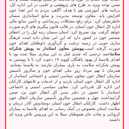
ضمن توجه ویژه به طرح های پژوهشی و علمی در این اداره کل،
برنامه های آموزشی هم با هدف آگاهی مردم به امر اهدا خون
افزایش یابد. معاون توسعه مدیریت و منابع استانداری سمنان
خاطرنشان کرد: برای رفع مشکلات زیرساختی و تأمین منابع مالی
اداره کل انتقال خون استان، در قالب قانون پیگیری های لازم صورت
خواهد گرفت. وی تصریح کرد: استان سمنان رتبه اول را در اعطای
مستمر خون در کشور دارد که این امر نشان داده است فرهنگ
سازی خوبی در زمینه ترغیب و گردآوری داوطلبان اهدای خون
صورت گرفته است.
پیوستن معاون استاندار به پویش شکرانه
سلامت
احمد ترحمی که چندی قبل به این بیماری مبتلا شده بود با
اهدای پلاسما از بهبود یافتگان کووید ۱۹ دعوت کرد تا با پیوستن به
پویش شکرانه سلامت به یاری بیماران نیازمند به پلاسما بشتابند.
همزمان با نهم مرداد روز ملی اهدای خون و سالروز تأسیس
سازمان انتقال خون معاون سیاسی امنیتی و اجتماعی استاندار از
اداره کل انتقال خون استان بازدید و از خدمات و تلاشهای کارکنان
این اداره کل قدردانی کرد. معاون سیاسی امنیتی و اجتماعی
استاندار با حضور در دفتر مدیر کل انتقال خون یزد ضمن
گرامیداشت چهل و ششمین سالروز تأسیس سازمان انتقال خون
اظهار داشت: کارکنان انتقال خون استان دوشادوش کادر درمان و
سلامت استان بخصوص در کمک رسانی به اهدای پلاسما به بیماران
کرونایی و نجات جان هموطنان مبتلا به این ویروس تلاش ویژه ای
داشتند.