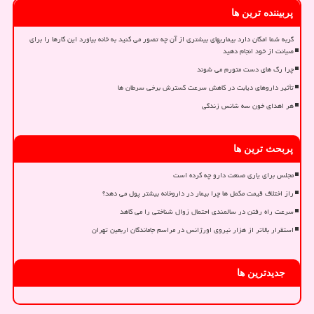
پربیننده ترین ها
گربه شما امکان دارد بیماریهای بیشتری از آن چه تصور می کنید به خانه بیاورد این کارها را برای
صیانت از خود انجام دهید
چرا رگ های دست متورم می شوند
تأثیر داروهای دیابت در کاهش سرعت گسترش برخی سرطان ها
هر اهدای خون سه شانس زندگی
پربحث ترین ها
مجلس برای یاری صنعت دارو چه کرده است
راز اختلاف قیمت مکمل ها چرا بیمار در داروخانه بیشتر پول می دهد؟
سرعت راه رفتن در سالمندی احتمال زوال شناختی را می کاهد
استقرار بالاتر از هزار نیروی اورژانس در مراسم جاماندگان اربعین تهران
جدیدترین ها