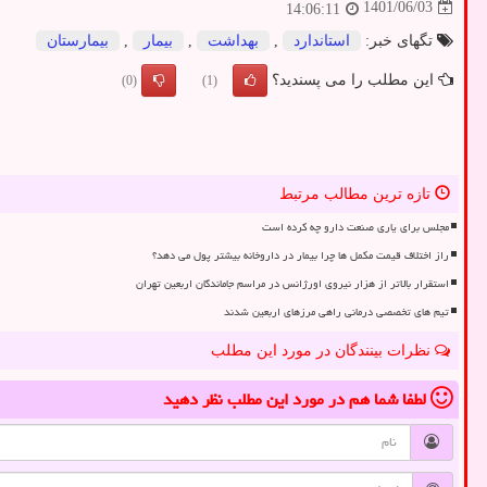
1401/06/03
14:06:11
تگهای خبر:
استاندارد
,
بهداشت
,
بیمار
,
بیمارستان
این مطلب را می پسندید؟
(0)
(1)
تازه ترین مطالب مرتبط
مجلس برای یاری صنعت دارو چه کرده است
راز اختلاف قیمت مکمل ها چرا بیمار در داروخانه بیشتر پول می دهد؟
استقرار بالاتر از هزار نیروی اورژانس در مراسم جاماندگان اربعین تهران
تیم های تخصصی درمانی راهی مرزهای اربعین شدند
نظرات بینندگان در مورد این مطلب
لطفا شما هم
در مورد این مطلب
نظر دهید