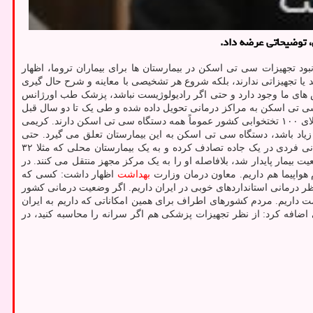
 توضیحاتی عرضه داد.
د تجهیزات سی تی اسکن در بیمارستان ها برای بیماران تروما، اظهار
د یا تجهیزاتی ندارند، بلکه شروع هر تشخیصی با معاینه و شرح حال گیری
 های ما وجود دارد و حتی اگر رادیولوژیست نباشد، پزشک طب اورژانس
 از ۳۰ دستگاه سی تی اسکن به مراکز درمانی تحویل داده شده و طی یک تا دو سال قبل
بالای ۱۵۰ دستگاه سی تی اسکن در کشور توزیع شده است. واقعاً اگر آمار سی تی اسکن ها در بیمارستان ها را مورد توجه قرار دهید، بیمارستان های بالای ۱۰۰ تختخوابی کشور عموماً همه دستگاه سی تی اسکن دارند. کریمی
ا مرکزی که سی تی اسکن دارد، زیاد باشد، دستگاه سی تی اسکن به این بیمارستان تعلق می گیرد. حتی
میتوان تعداد دستگاههای سی تی اسکن ما را با کشورهای اروپایی مقایسه کرد. ازاین رو باید اطلاعات ما دقیق باشد. وی اظهار داشت: امکان دارد زمانی فردی در یک جاده تصادف کرده و به یک بیمارستان محلی که مثلا ۳۲
بیمار پایدار شد، بلافاصله او را به یک مرکز مجهز منتقل می کنند. در
هواپیما هم داریم. معاون درمان وزارت
بهداشت
اظهار داشت: کسی که
نظر درمانی استانداردهای خوبی در ایران داریم. اگر وضعیت درمانی کشور
ت داریم. مردم کشورهای اطراف برای همین امکاناتی که داریم به ایران
فه کرد: از نظر تجهیزات پزشکی هم اگر سرانه را محاسبه کنید، در