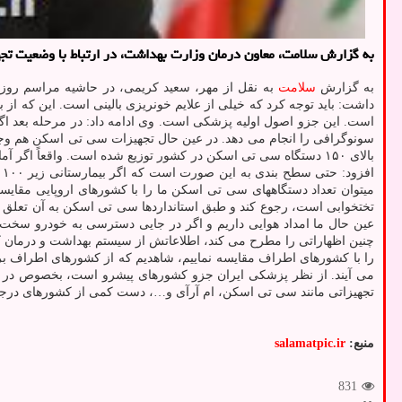
به گزارش سلامت، معاون درمان وزارت بهداشت، در ارتباط با وضعیت ت
به گزارش
سلامت
به نقل از مهر، سعید کریمی، در حاشیه مراسم روز پ
داشت: باید توجه کرد که خیلی از علایم خونریزی بالینی است. این که از 
است. این جزو اصول اولیه پزشکی است. وی ادامه داد: در مرحله بعد ا
سونوگرافی را انجام می دهد. در عین حال تجهیزات سی تی اسکن هم وج
ا
تختخوابی است، رجوع کند و طبق استانداردها سی تی اسکن به آن تعلق نمی
عین حال ما امداد هوایی داریم و اگر در جایی دسترسی به خودرو سخت ب
چنین اظهاراتی را مطرح می کند، اطلاعاتش از سیستم بهداشت و درمان کامل
را با کشورهای اطراف مقایسه نماییم، شاهدیم که از کشورهای اطراف برا
می آیند. از نظر پزشکی ایران جزو کشورهای پیشرو است، بخصوص در م
تجهیزاتی مانند سی تی اسکن، ام آرآی و…، دست کمی از کشورهای درجه 
منبع:
salamatpic.ir
831