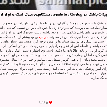
جهیزات پزشکی در بیمارستان ها بخصوص دستگاههای سی تی اسکن و ام آر آی،
زشک با حضور در جمع خبرنگاران، در رابطه با برخی اظهارات در خصوص نبو
بیمار تصادفی می پرسند که سردرد داری یا خیر، دلیل بر این نیست که نمی دانن
گر خونریزی های داخل شکمی و…، وجود داشته باشد، سونوگرافی در اورژانس
ود دارد. در مدت اخیری که من در معاونت
درمان
بودم، بیشتر
فزود: حتی سطح بندی به این صورت است که اگر بیمارستانی زیر ۱۰۰ تخت باشد و فاصله اش از نظر جغرافیایی ب
 گیرد، اما آن بیمارستان ها به صورت شبکه ای هستند و بمحض این که وضعیت 
اشد، مصدومان را با هلی کوپتر منتقل می نماییم و حتی برای انتقال مصدوم 
 نبوده و ما می توانیم اطلاعات کامل را به آنها عرضه دهیم تا بدانند که از 
ی امور پزشکی شان به ایران می آیند. زمینه بسیار خوبی برای توریسم سلام
هارت جراحی و تشخیصی که اساسا جزو کشورهای درجه یک هستیم. کریمی اضا
یک نداریم.
/ 5
5.0