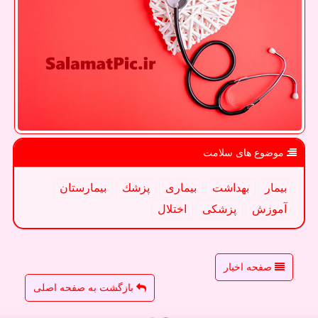
موضوع های سلامت
بیمار
بهداشت
بیماری
پزشك
بیمارستان
آموزش
پزشكی
اختلال
صفحه اخبار
بازگشت به صفحه اصلی