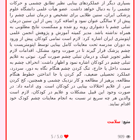
بسیاری دیگر از عملکردهای بینایی نظیر تطابق چشمی و حرکات
چشمی را به دنبال خواهد داشت. عضو هیأت علمی دانشگاه علوم
پزشکی ایران، سنین طلایی برای تشخیص و درمان تنبلی چشم را
پیش از ۷ سالگی عنوان نمود و اضافه کرد: پس از این سنین درمان
تنبلی چشم با دشواری روبه رو شده و ممکنست نتایج مطلوبی به
همراه نداشته باشد. مدیر کمیته آموزش و پژوهش انجمن علمی
اپتومتری ایران اشاره کرد: لازم است تمامی کودکان پیش از ورود
به دوران مدرسه تحت معاینات کامل بینایی توسط اپتومتریست یا
چشم پزشک قرار گیرند تا در صورت وجود مشکل، اقدامات لازم
نظیر تجویز عینک و درمان تنبلی چشم صورت گیرد. نبوتی به علایم
تنبلی چشم در کودکان اشاره نمود و اظهار داشت: انحراف چشم به
سمت داخل یا خارج، تنگ کردن چشم هنگام نگاه به دور، سردرد،
عملکرد تحصیلی ضعیف، گم کردن یا جا انداختن خطوط هنگام
مطالعه، پرهیز از مطالعه و کار نزدیک چشمی و همچنین، کج کردن
سر، از علایم اختلالات بینایی در کودکان است. وی ادامه داد: در
صورت وجود این قبیل مشکلات و علایم در کودکان، لازم است
والدین هر چه سریع تر نسبت به انجام معاینات چشم کودک خود
اقدام نمایند.
منبع:
سلامت
/ 5
5.0
909