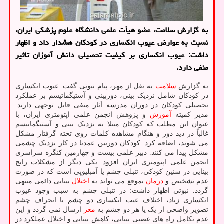
به گزارش سلامت، عضو هیأت علمی دانشگاه علوم پزشکی ایران،
نسبت به عوارض عیوب انکساری در کودکان هشدار داد و اظهار
داشت: عیوب انکساری بر کیفیت تحصیلی دانش آموزان تاثیر
منفی دارد.
به گزارش
سلامت
به نقل از مهر، پیام نبوتی گفت: عیوب انکساری
در کودکان شامل نزدیک بینی، دوربینی و آستیگماتیسم بر عملکرد
تحصیلی کودکان در دوران مدرسه آثار منفی قابل توجهی دارند.
مدیر کمیته
آموزش
و پژوهش انجمن علمی اپتومتری ایران، با
عنوان این مطلب که کودکان مبتلا به نزدیک بینی و آستیگماتیسم
غالباً در دید دور و هنگام مشاهده کلمات روی تخته گرفتار مشکل
می شوند، اضافه کرد: کودکان دوربین عمدتا در کار نزدیک چشمی
مشکل پیدا می کنند. دبیر علمی بیست و چهارمین کنگره سراسری
انجمن علمی اپتومتری ایران افزود: یکی دیگر از مشکلات رایج
بینایی در سنین کودکی، تنبلی چشم یا آمبلیوپی است که در صورت
عدم تشخیص و
درمان
بموقع می تواند به
اختلال
بینایی دائمی منتهی
گردد. نبوتی اظهار داشت: در تنبلی چشم به سبب وجود عیوب
انکساری زیاد، اختلاف عیب انکساری دو چشم یا انحراف چشم
تصویر واضحی از یک یا هر دو چشم به
مغز
ارسال نمی گردد و این
عدم تکامل راه های عصبی بینایی، کاهش بینایی و اختلال عملکرد در