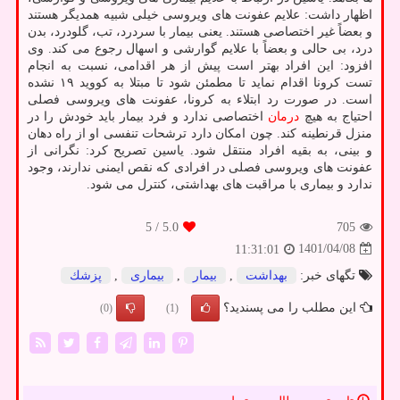
اظهار داشت: علایم عفونت های ویروسی خیلی شبیه همدیگر هستند
و بعضاً غیر اختصاصی هستند. یعنی بیمار با سردرد، تب، گلودرد، بدن
درد، بی حالی و بعضاً با علایم گوارشی و اسهال رجوع می کند. وی
افزود: این افراد بهتر است پیش از هر اقدامی، نسبت به انجام
تست کرونا اقدام نماید تا مطمئن شود تا مبتلا به کووید ۱۹ نشده
است. در صورت رد ابتلاء به کرونا، عفونت های ویروسی فصلی
احتیاج به هیچ
درمان
اختصاصی ندارد و فرد بیمار باید خودش را در
منزل قرنطینه کند. چون امکان دارد ترشحات تنفسی او از راه دهان
و بینی، به بقیه افراد منتقل شود. یاسین تصریح کرد: نگرانی از
عفونت های ویروسی فصلی در افرادی که نقص ایمنی ندارند، وجود
ندارد و بیماری با مراقبت های بهداشتی، کنترل می شود.
/ 5
5.0
705
1401/04/08
11:31:01
تگهای خبر:
بهداشت
,
بیمار
,
بیماری
,
پزشك
این مطلب را می پسندید؟
(0)
(1)