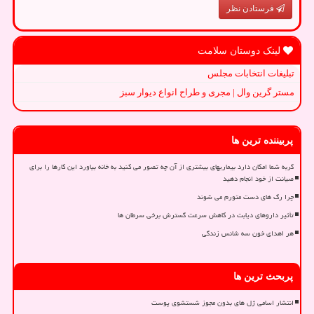
فرستادن نظر
لینک دوستان سلامت
تبلیغات انتخابات مجلس
مستر گرین وال | مجری و طراح انواع دیوار سبز
پربیننده ترین ها
گربه شما امکان دارد بیماریهای بیشتری از آن چه تصور می کنید به خانه بیاورد این کارها را برای
صیانت از خود انجام دهید
چرا رگ های دست متورم می شوند
تأثیر داروهای دیابت در کاهش سرعت گسترش برخی سرطان ها
هر اهدای خون سه شانس زندگی
پربحث ترین ها
انتشار اسامی ژل های بدون مجوز شستشوی پوست