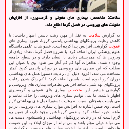
سلامت: متخصص بیماری های عفونی و گرمسیری، از افزایش
عفونت های ویروسی در فصل گرما اطلاع داد.
به گزارش
سلامت
به نقل از مهر، زینب یاسین اظهار داشت: با
کاهش رعایت پروتکلهای بهداشتی پاندمی کرونا، شیوع بیماری های
عفونت
گوارشی افزایش پیدا کرده است. عضو هیأت علمی دانشگاه
علوم پزشکی ایران اضافه کرد: با شروع فصل گرما، تعداد زیادی از
ویروس ها که همزیستی زیادی با انسان دارند و در سطح جامعه
وجود داشتند، تظاهرات آنها کم کم آغاز می شود. وی با عنوان این
مطلب که این بیماری های ویروسی در دوران پاندمی کرونا کمتر
مشاهده می شد، افزود: دلیل آن، رعایت دستورالعمل های بهداشتی
دوران کرونا بوده است. یاسین اضافه کرد: با کم رنگ شدن رعایت
پروتکلهای بهداشتی، شاهد افزایش تظاهرات بیماری های ویروسی و
گوارشی هستیم. این
متخصص
بیماری های عفونی و گرمسیری
اظهار داشت: ما نمی توانیم بیماری های ویروسی را حذف نماییم و
می بایست همچنان نسبت به رعایت دستورالعمل های بهداشتی لازم
است. وی ضمن اشاره به افزایش موارد بیماری های ویروسی در دو
ماهه اخیر، اضافه کرد: پاندمی کرونا هنوز وجود دارد، از همین رو
لازم است که در رعایت پروتکلهای بهداشتی و شستشوی دست ها،
می تواند خیلی مؤثر باشد و می تواند از میزان ابتلاء به این عفونت
ها بکاهد. یاسین در ارتباط با علایم بیماری های ویروسی و گوارشی،