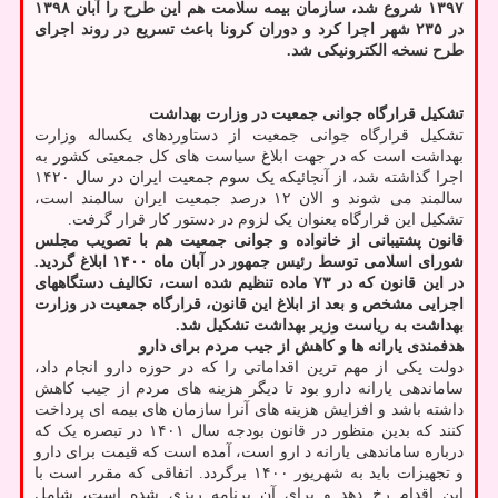
۱۳۹۷ شروع شد، سازمان بیمه سلامت هم این طرح را آبان ۱۳۹۸
در ۲۳۵ شهر اجرا کرد و دوران کرونا باعث تسریع در روند اجرای
طرح نسخه الکترونیکی شد.
تشکیل قرارگاه جوانی جمعیت در وزارت بهداشت
تشکیل قرارگاه جوانی جمعیت از دستاوردهای یکساله وزارت
بهداشت است که در جهت ابلاغ سیاست های کل جمعیتی کشور به
اجرا گذاشته شد، از آنجائیکه یک سوم جمعیت ایران در سال ۱۴۲۰
سالمند می شوند و الان ۱۲ درصد جمعیت ایران سالمند است،
تشکیل این قرارگاه بعنوان یک لزوم در دستور کار قرار گرفت.
قانون پشتیبانی از خانواده و جوانی جمعیت هم با تصویب مجلس
شورای اسلامی توسط رئیس جمهور در آبان ماه ۱۴۰۰ ابلاغ گردید.
در این قانون که در ۷۳ ماده تنظیم شده است، تکالیف دستگاههای
اجرایی مشخص و بعد از ابلاغ این قانون، قرارگاه جمعیت در وزارت
بهداشت به ریاست وزیر بهداشت تشکیل شد.
هدفمندی یارانه ها و کاهش از جیب مردم برای دارو
دولت یکی از مهم ترین اقداماتی را که در حوزه دارو انجام داد،
ساماندهی یارانه دارو بود تا دیگر هزینه های مردم از جیب کاهش
داشته باشد و افزایش هزینه های آنرا سازمان های بیمه ای پرداخت
کنند که بدین منظور در قانون بودجه سال ۱۴۰۱ در تبصره یک که
درباره ساماندهی یارانه د ارو است، آمده است که قیمت برای دارو
و تجهیزات باید به شهریور ۱۴۰۰ برگردد. اتفاقی که مقرر است با
این اقدام رخ دهد و برای آن برنامه ریزی شده است، شامل