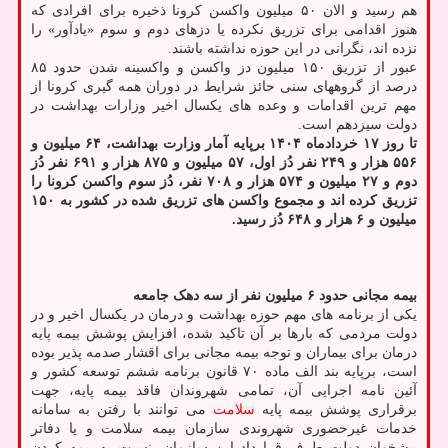
هم رسید و الان ۵۰ میلیون واکسن کرونا ذخیره برای افرادی که
هنوز اقدامی برای تزریق نکرده یا دزهای دوم و سوم «یادآور» را
نزده اند، نگرانی در این حوزه نداشته باشند.
عبور از تزریق ۱۵۰ میلیون دز واکسن و واکسینه شدن حدود ۸۵
درصد از گروههای سنی حائز شرایط در دوران همه گیری کرونا از
مهم ترین اقدامات و وعده های یکسال اخیر وزارات بهداشت در
دولت سیزدهم است.
تا روز ۱۷ خردادماه ۱۴۰۴ برپایه آمار وزارت بهداشت، ۶۴ میلیون و
۵۵۶ هزار و ۲۴۹ نفر دُز اول، ۵۷ میلیون و ۸۷۵ هزار و ۶۹۱ نفر دُز
دوم و ۲۷ میلیون و ۵۷۴ هزار و ۷۰۸ نفر، دُز سوم واکسن کرونا را
تزریق کرده اند و مجموع واکسن های تزریق شده در کشور به ۱۵۰
میلیون و ۶ هزار و ۶۴۸ دُز رسید.
بیمه مجانی حدود ۶ میلیون نفر از سه دهک جامعه
یکی از برنامه های مهم حوزه بهداشت و درمان در یکسال اخیر و در
دولت مردمی که بارها بر آن تاکید شده، افزایش پوشش بیمه پایه
درمان برای بیماران و توجه بیمه مجانی برای اقشار صدمه پذیر بوده
است، برپایه بند الف ماده ۷۰ قانون برنامه ششم توسعه کشور و
آئین نامه اجرایی آن، تمامی شهروندان فاقد بیمه پایه، جهت
برقراری پوشش بیمه پایه
سلامت
می توانند با رفتن به سامانه
خدمات غیرحضوری شهروندی سازمان بیمه سلامت و یا دفاتر
پیشخوان دولت طرف قرارداد این سازمان، نسبت به بیمه کردن