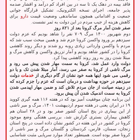
فاقد بیمه در دهک یک تا سه در بین افراد کم درآمد و اقشار صدمه
پذیر جامعه، اجرای نسخه الکترونیک، تشکیل قرارگاه جوانی
جمعیت و اقداماتی همچون ساماندهی وضعیت قیمت
دارو
برای
کاهش هزینه از جیب مردم در این دولت به ثمر نشست.
صفر شدن آمار مرگ کرونا بعد از ۸۲۱ روز
دوم شهریور ۱۴۰۰ مرگ ۷۰۹ نفر را شاهد بودیم که عزم دولت
سیزدهم بر ورود واکسن کرونا جزم شد و همین مبحث سبب شد که
مردم با واکسن وارداتی زیادی روبه رو شدند و دیگر روند کاهشی
کرونا را در کشور شاهد بودیم و آمار تزریق واکسن و کاهش مرگ و
مبتلا شدن روز به روز روند کاهشی پیدا کرد.
دولت وارد عمل شد، کرونا به سمت مهار شدن پیش می رود و
مرگ ناشی از کرونا به صفر می رسد، آمار مبتلا شدن تک و یا دو
رقمی می شود اینها همه خود نشان از گام دیگری از
خدمات
دولت
سیزدهم در حوزه بهداشت و درمان است که عزم را جزم کرده که
در زمینه صیانت از جان مردم تلاش کند و ضمن مهار اپیدمی شدن
کرونا به سمت اندمیک شدن آن پیش برود.
این برنامه چنان موفقیت آمیز بود که در هفته ۱۱۶ همه گیری کووید
۱۹ در ایران یعنی در هفته سوم اردیبهشت ۱۴۰۱، مرگ و میر ناشی
از این بیماری در پنج استان کشور صفر بود و در ۲۸ استان هم
کاهش بیماران بستری گزارش شد، بررسی هفتگی وضع موجود
کرونا در کشور در این هفته در کشور نشان داده است در پنج استان
زنجان، سمنان، فارس، کردستان و گلستان مرگ و میر ناشی از
کرونا صفر بوده است. همینطور تعداد موارد سرپایی مثبت شناسایی