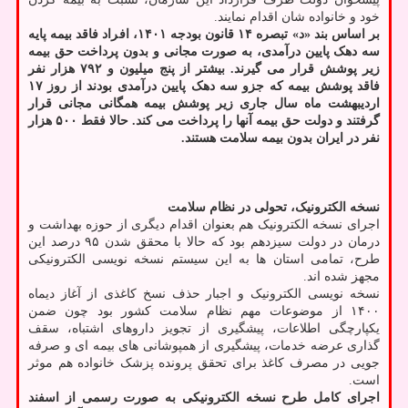
خود و خانواده شان اقدام نمایند.
بر اساس بند «د» تبصره ۱۴ قانون بودجه ۱۴۰۱، افراد فاقد بیمه پایه
سه دهک پایین درآمدی، به صورت مجانی و بدون پرداخت حق بیمه
زیر پوشش قرار می گیرند. بیشتر از پنج میلیون و ۷۹۲ هزار نفر
فاقد پوشش بیمه که جزو سه دهک پایین درآمدی بودند از روز ۱۷
اردیبهشت ماه سال جاری زیر پوشش بیمه همگانی مجانی قرار
گرفتند و دولت حق بیمه آنها را پرداخت می کند. حالا فقط ۵۰۰ هزار
نفر در ایران بدون بیمه سلامت هستند.
نسخه الکترونیک، تحولی در نظام سلامت
اجرای نسخه الکترونیک هم بعنوان اقدام دیگری از حوزه بهداشت و
درمان در دولت سیزدهم بود که حالا با محقق شدن ۹۵ درصد این
طرح، تمامی استان ها به این سیستم نسخه نویسی الکترونیکی
مجهز شده اند.
نسخه نویسی الکترونیک و اجبار حذف نسخ کاغذی از آغاز دیماه
۱۴۰۰ از موضوعات مهم نظام سلامت کشور بود چون ضمن
یکپارچگی اطلاعات، پیشگیری از تجویز داروهای اشتباه، سقف
گذاری عرضه خدمات، پیشگیری از همپوشانی های بیمه ای و صرفه
جویی در مصرف کاغذ برای تحقق پرونده پزشک خانواده هم موثر
است.
اجرای کامل طرح نسخه الکترونیکی به صورت رسمی از اسفند