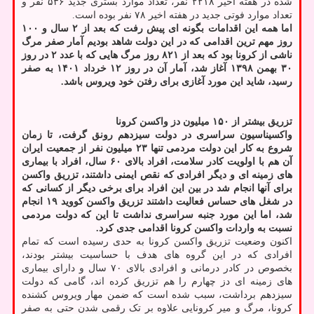
شده در هفته اخیر ۲۲۱۸ نفر، تعداد موارد بستری جدید ۵۳۶ نفر و
تعداد موارد فوتی جدید در هفته اخیر ۷۸ نفر بوده است.
اما همه این اقدامات بگونه ای پیش رفت که بعد از ۲ سال و ۱۰۰
روز مهم ترین اقدامی که در این دولت شاهد بودیم آمار صفر مرگ
ناشی از کرونا بود که بعد از ۸۲۱ روز مرگ هایی که با عدد ۲ در روز
۳۰ بهمن ۱۳۹۸ آغاز شد، آمار آن در روز ۱۲ خرداد ۱۴۰۱ به صفر
رسید، شاید این مورد آغازی برای رفتن خود ویروس باشد.
تزریق بیشتر از ۱۵۰ میلیون دز واکسن کرونا
واکسیناسیون سراسری در دولت سیزدهم رونق گرفت، تا زمان
شروع به کار این دولت مردمی تنها ۲۳ میلیون نفر از جمعیت ایران
آن هم با اولویت کادر سلامت، افراد بالای ۶۰ سال، افراد با بیماری
های زمینه ای و دیگر افرادی که نقص ایمنی داشتند، تزریق واکسن
برای آنها انجام شد در بین این افراد برای برخی دیگر از کسانی که
در شغل های حساس فعالیت داشتند تزریق واکسن کووید ۱۹ انجام
شد، اما این مورد جنبه سراسری نداشت تا این که دولت مردمی
نسبت به واردات واکسن کرونا اقدامی جدی کرد.
اکنون وضعیت تزریق واکسن کرونا به حدی رسیده است که تمام
افرادی که در این گروه های هدف با حساسیت بیشتر بودند،
بخصوص در کادر درمانی و افرادی بالای ۷۰ سال و دارای بیماری
های زمینه ای دز چهارم را هم تزریق کرده اند، گامی که دولت
سیزدهم برداشت، سبب شده است که ضمن مهار ویروس کشنده
کرونا، مرگ و میر کرونایی علاوه بر تک رقمی شدن حتی به صفر