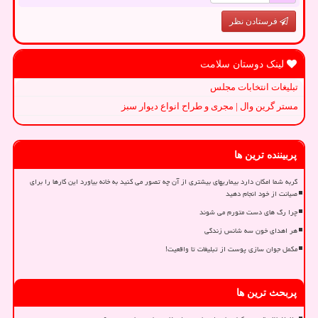
فرستادن نظر
لینک دوستان سلامت
تبلیغات انتخابات مجلس
مستر گرین وال | مجری و طراح انواع دیوار سبز
پربیننده ترین ها
گربه شما امکان دارد بیماریهای بیشتری از آن چه تصور می کنید به خانه بیاورد این کارها را برای
صیانت از خود انجام دهید
چرا رگ های دست متورم می شوند
هر اهدای خون سه شانس زندگی
مکمل جوان سازی پوست از تبلیغات تا واقعیت!
پربحث ترین ها