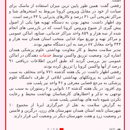
است.
رفعتی گفت: همین طور پایین ترین میزان استفاده از ماسک برای
صیانت از خود در مقابل ویروس کرونا مربوط به استخرهای شنا و
مراکز تفریحی آبی ۳۱ درصد و تالارهای پذیرایی با ۴۴ درصد است.
وی اظهار داشت: مجهز بودن به دستگاه تهویه هوا یکی از اصول
پیش گیری از شیوع ویروس کرونا است که در بازرسی های انجام
شده از سه هزار و ۸۵۹ واحد مراکز خدماتی، صنایع، اماکن عمومی
و مراکز تهیه و توزیع مواد غذایی منتخب استان همدان سه هزار و
۳۴۴ واحد معادل ۸۷ درصد به این دستگاه مجهز بودند.
مدیر سلامت محیط و کار معاونت بهداشتی علوم پزشکی همدان
اشاره کرد: وضعیت تزریق واکسن توسط
خدمات
دهندگان در اماکن
عمومی نیز بررسی گردید که طبق آخرین اطلاعات دریافتی ۹۱
درصد از آنها واکسن کرونا را تزریق کرده بودند.
رفعتی اظهار داشت: در یک هفته گذشته ۷۷۱ واحد متخلف به سبب
بی اعتنایی به پروتکلهای بهداشتی ابلاغی از طرف دانشگاه علوم
پزشکی به مرجع قضایی معرفی و ۴۶ واحد نیز پلمب شد.
وی افزود: در یک هفته گذشته ۱۲ نانوایی و ۶ رستوران به سبب بی
توجهی به تذکر و اخطارهای کارشناسان بهداشت محیط و رعایت
نکردن شیوه نامه های بهداشتی پلمب شدند.
به گزارش سلامت به نقل از خبرگزاری ایرنا از مجموع ۱۰
شهرستان تابعه استان همدان شهرستان های رزن، درگزین و فامنین
در وضعیت زرد و هفت شهرستان دیگر در وضعیت آبی قرار دارند.
/ 5
5.0
905