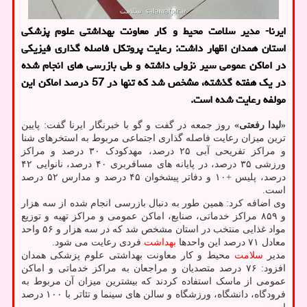
ایرنا- مدیر سلامت محیط و کار معاونت بهداشتی علوم پزشکی
استان همدان اظهار داشت: رعایت پروتکل فاصله گذاری فیزیکی
در اماکن عمومی سیر نزولی داشته و طی بازرسی های انجام شده
در یک هفته گذشته، مشخص شد که تنها در 57 درصد اماکن این
مولفه رعایت شده است.
«لیدا رفعتی»
روز جمعه در گفت و گو با خبرنگار ایرنا گفت: پایین
ترین میزان رعایت فاصله گذاری اجتماعی مربوط به استخرهای شنا
و مراکز تفریحی آبی ۲۵ درصد، مهدکودک ۳۰ درصد و مراکز
ورزشی ۳۵ درصد، در پایانه های مسافربری ۴۰ درصد، نانوایی ۴۲
درصد، پلیس +۱۰ و دفاتر پیشخوان ۴۵ درصد و مدارس ۵۲ درصد
است.
وی اضافه کرد: همین طور به دنبال بازرسی انجام شده از سه هزار
و ۸۵۹ مراکز خدماتی، صنایع، اماکن عمومی و مراکز تهیه و توزیع
مواد غذایی منتخب در استان مشخص شد که در سه هزار و ۵۶ واحد
معادل ۷۱ درصد این واحدها
بهداشت
فردی رعایت می شود.
مدیر
سلامت
محیط و کار معاونت بهداشتی علوم پزشکی همدان
افزود: ۷۶ درصد متصدیان و مراجعان به مراکز خدماتی و اماکن
عمومی از ماسک استفاده کردند که بیشترین میزان آن مربوط به
فرودگاه، دانشگاه، ورزشگاه و سالن های سینما و تئاتر با ۱۰۰ درصد