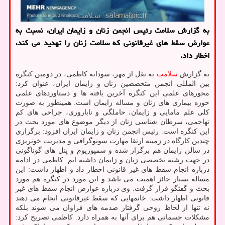
به گزارش سلامت رئیس انجمن زنان و زایمان ایران، نسبت به
عوارض سقط های غیرقانونی که سلامت زنان را تهدید می کند،
اخطار داد.
به گزارش
سلامت
به نقل از مهر، سودابه کاظمی، در دومین کنگره
بین المللی انجمن متخصصین زنان و زایمان ایران، عنوان کرد:
محورهای علمی این کنگره آخرین یافته ها و دستاوردهای علمی
حوزه بیماری های زنان و مساله زایمان است. همینطور به صورت
کلی علم مامایی و زایمان، حاملگی و ناباروری، جراحی های کم
تهاجمی، سرطان شناسی زنان از دیگر موضوع های مورد بحث در
این کنگره است. رئیس انجمن زنان و زایمان ایران افزود: برگزاری
چندین کارگاه در زمینه ارتقا مهارت سونوگرافی و مدیریت خونریزی
در سالن زایمان هم برگزار شده و سمپوزیوم و پنل های گوناگونی
در جهت رشته تخصصی زنان و زایمان داشته ایم. کاظمی در ادامه
درباره انجام سقط های غیر قانونی اخطار داد و اظهار داشت: این
مساله بسیار حائز اهمیت می باشد و این مورد در کنگره هم مورد
بحث و گفتگو قرار گرفت. وی درباره عوارض انجام سقط های غیر
قانونی اظهار داشت: خانمهایی که سقط غیرقانونی انجام می دهند
نه تنها از لحاظ روحی گرفتار صدمه های فراوان می شوند بلکه
مشکلات جسمانی هم برای آنها به همراه دارد. کاظمی تصریح کرد: