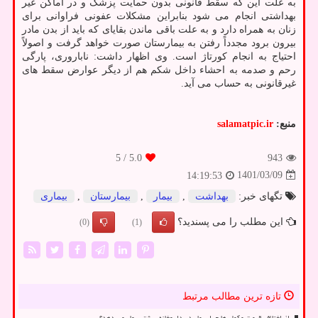
به علت این که سقط قانونی بدون حمایت پزشک و در اماکن غیر
بهداشتی انجام می شود بنابراین مشکلات عفونی فراوانی برای
زنان به همراه دارد و به علت باقی ماندن بقایای که باید از بدن مادر
بیرون برود مجدداً رفتن به بیمارستان صورت خواهد گرفت و اصولاً
احتیاج به انجام کورتاژ است. وی اظهار داشت: ناباروری، پارگی
رحم و صدمه به احشاء داخل شکم هم از دیگر عوارض سقط های
غیرقانونی به حساب می آید.
منبع:
salamatpic.ir
/ 5
5.0
943
1401/03/09
14:19:53
تگهای خبر:
بهداشت
,
بیمار
,
بیمارستان
,
بیماری
این مطلب را می پسندید؟
(0)
(1)
تازه ترین مطالب مرتبط
راز اختلاف قیمت مکمل ها چرا بیمار در داروخانه بیشتر پول می دهد؟