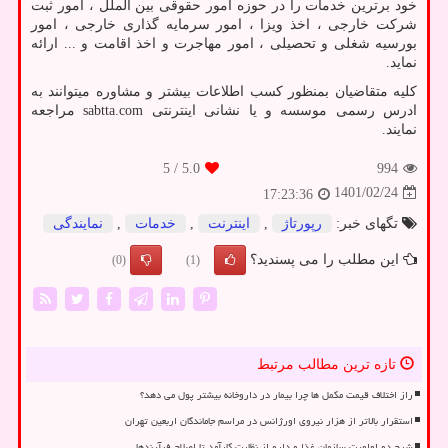
خود برترین خدمات را در حوزه امور حقوقی بین الملل ، امور ثبت
شرکت خارجی ، اخذ ویزا ، امور سرمایه گذاری خارجی ، امور
بورسیه شغلی و تحصیلی ، امور مهاجرت و اخذ اقامت و ... ارائه
نماید.
کلیه متقاضیان بمنظور کسب اطلاعات بیشتر و مشاوره میتوانند به
ادرس رسمی موسسه و یا نشانی اینترنتی
sabtta.com
مراجعه
نمایند.
/ 5
5.0
994
1401/02/24
17:23:36
تگهای خبر:
رپورتاژ
,
اینترنت
,
خدمات
,
نمایندگی
این مطلب را می پسندید؟
(0)
(1)
تازه ترین مطالب مرتبط
راز اختلاف قیمت مکمل ها چرا بیمار در داروخانه بیشتر پول می دهد؟
استقرار بالاتر از هزار نیروی اورژانس در مراسم جاماندگان اربعین تهران
شرح دو اولویت سازمان غذا و دارو از نظارت کارآمد تا اصلاح فرآیندها