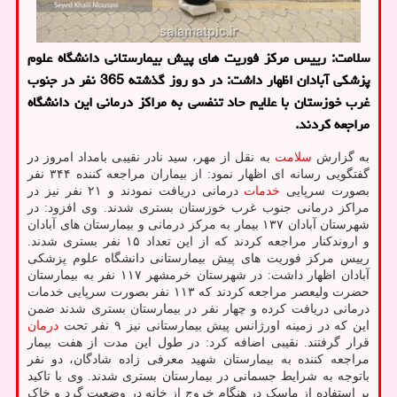
سلامت: رییس مرکز فوریت های پیش بیمارستانی دانشگاه علوم
پزشکی آبادان اظهار داشت: در دو روز گذشته 365 نفر در جنوب
غرب خوزستان با علایم حاد تنفسی به مراکز درمانی این دانشگاه
مراجعه کردند.
به گزارش
سلامت
به نقل از مهر، سید نادر نقیبی بامداد امروز در
گفتگویی رسانه ای اظهار نمود: از بیماران مراجعه کننده ۳۴۴ نفر
بصورت سرپایی
خدمات
درمانی دریافت نمودند و ۲۱ نفر نیز در
مراکز درمانی جنوب غرب خوزستان بستری شدند. وی افزود: در
شهرستان آبادان ۱۳۷ بیمار به مرکز درمانی و بیمارستان های آبادان
و اروندکنار مراجعه کردند که از این تعداد ۱۵ نفر بستری شدند.
رییس مرکز فوریت های پیش بیمارستانی دانشگاه علوم پزشکی
آبادان اظهار داشت: در شهرستان خرمشهر ۱۱۷ نفر به بیمارستان
حضرت ولیعصر مراجعه کردند که ۱۱۳ نفر بصورت سرپایی خدمات
درمانی دریافت کرده و چهار نفر در بیمارستان بستری شدند ضمن
این که در زمینه اورژانس پیش بیمارستانی نیز ۹ نفر تحت
درمان
قرار گرفتند. نقیبی اضافه کرد: در طول این مدت از هفت بیمار
مراجعه کننده به بیمارستان شهید معرفی زاده شادگان، دو نفر
باتوجه به شرایط جسمانی در بیمارستان بستری شدند. وی با تاکید
بر استفاده از ماسک در هنگام خروج از خانه در وضعیت گرد و خاک