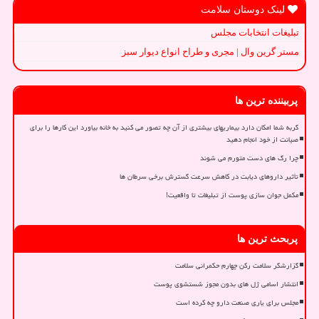
لینک دوستان سلامت
تبلیغات انتخابات مجلس
مستر گرین وال | مجری و طراح انواع دیوار سبز
پربیننده ترین ها
گربه شما امکان دارد بیماریهای بیشتری از آن چه تصور می کنید به خانه بیاورد این کارها را برای
صیانت از خود انجام دهید
چرا رگ های دست متورم می شوند
تأثیر داروهای دیابت در کاهش سرعت گسترش برخی سرطان ها
مکمل جوان سازی پوست از تبلیغات تا واقعیت!
پربحث ترین ها
گزارشگر سلامت رکن چهارم حکمرانی سلامت
انتشار اسامی ژل های بدون مجوز شستشوی پوست
مجلس برای یاری صنعت دارو چه کرده است