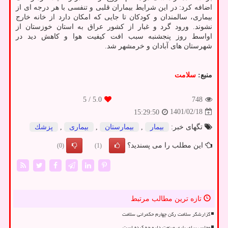
اضافه کرد: در این شرایط بیماران قلبی و تنفسی با هر درجه ای از
بیماری، سالمندان و کودکان تا جایی که امکان دارد از خانه خارج
نشوند. ورود گرد و غبار از کشور عراق به استان خوزستان از
اواسط روز پنجشنبه سبب افت کیفیت هوا و کاهش دید در
شهرستان های آبادان و خرمشهر شد.
منبع:
سلامت
/ 5
5.0
748
1401/02/18
15:29:50
تگهای خبر:
بیمار
,
بیمارستان
,
بیماری
,
پزشك
این مطلب را می پسندید؟
(0)
(1)
تازه ترین مطالب مرتبط
گزارشگر سلامت رکن چهارم حکمرانی سلامت
مجلس برای یاری صنعت دارو چه کرده است