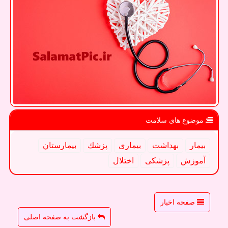
موضوع های سلامت
بیمار
بهداشت
بیماری
پزشك
بیمارستان
آموزش
پزشكی
اختلال
صفحه اخبار
بازگشت به صفحه اصلی