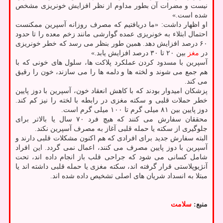
نیست و مضرات آن بطور مداوم از نظر افزایش خونریزی مشخص
شده است.»
او اظهار داشت: «ما دریافتیم که مصرف روزانه آسپرین ممکنست
احتمال ابتلاء به خونریزی عمده گوارشی مانند زخم معده را تا حدود
۶۰ درصد افزایش دهد. همین طور بنظر می رسد که خطر خونریزی
در
مغز
بین ۲۰ تا ۳۰ درصد افزایش یابد.»
آسپرین با مسدود کردن عملکرد پلاکت ها، سلول های خونی که با
هم جمع می شوند و لخته ها و دلمه ها را می سازند، خون را رقیق
می کند.
پزشکان امیدوار بودند که با کاهش انعقاد خون، آسپرین با دوز پایین
خطر حملات قلبی و سکته مغزی در رابطه با لخته را نیز کم کند.
دوز پایین بین ۸۱ میلی گرم تا ۱۰۰ میلی گرم است.
محققان سفارش می کنند که هیچ فرد ۷۰ سال یا بالاتر برای
جلوگیری از سکته یا حمله قلبی آغاز به مصرف آسپرین نکند.
البته سفارش جدید برای افرادی که هم اکنون مشکلات قلبی دارند و
آسپرین با دوز پایین مصرف می کنند، اعمال نمی گردد. این افراد
شامل کسانی می شود که جراحی قلب باز انجام داده اند، تحت
آنژیوپلاستی قرار گرفته اند، سکته مغزی یا حمله قلبی داشته اند یا
مبتلا به انسداد شریان های اصلی تشخیص داده شده اند.
منبع:
سلامت