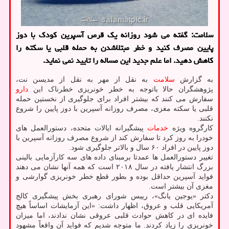
سلامت: گفته می شود روزانه یک قرص آسپرین کودک با دوز
پایین مصرف کنید و خطر مبتلاشدن به حمله قلبی یا سکته را
کاهش دهید. اما علم جدید این مساله را تایید نمی نماید.
به گزارش
سلامت
به نقل از مهر به نقل از مدیسن نت،
پژوهشگران حالا باتوجه به خطر خونریزی خطرناک این
دارو
سفارش می کنند که بیشتر افراد برای جلوگیری از نخستین حمله
قلبی یا سکته مغزی، مصرف روزانه آسپرین با دوز پایین را شروع
نکنند.
کارگروه ویژه
خدمات
پیشگیرانه ایالات متحده، دستورالعمل های
خودرا به روز کرد تا سفارش کند از شروع مصرف روزانه آسپرین با
دوز پایین در افراد ۶۰ سال و بالاتر جلوگیری شود.
تغییر دستورالعمل ها عمدتا برمبنای داده های سه کارآزمایی بالینی
بزرگ انتشار یافته در سال ۲۰۱۸ است که همه آنها نشان می دهند
فواید آسپرین حداقل بوده و بطور قطع خطر خونریزی گوارشی و
مغزی آن بیشتر است.
دکتر «یوجین یانگ»، رییس شورای رهبری بخش پیشگیری کالج
آمریکایی قلب و عروق، اظهار داشت: «این آزمایشات اساساً هیچ
فایده ای در کاهش حوادث قلبی عروقی نشان ندادند، اما میزان
خونریزی را زیاد کردند. ما متوجه شدیم که فواید آن واقعاً مشهود