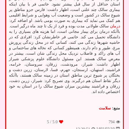
استان حداقل از سال قبل بیشتر نشود. خاتمی فر با بیان اینکه
بیماری سالک چند علتی است، اظهار داشت: فارس جزو مناطق پر
شیوع سالک در کشور است و وضعیت آب وهوایی و شرایط اقلیمی
هم کمک می نماید که بیماری به صورت بومی باشد. او اضافه کرد:
درمان
سالک طولانی مدت بوده و فرد از یک تا چند ماه درگیر است.
باآنکه درمان برای بیمار مجانی است، اما هزینه های بسیاری را به
دانشگاه تحمیل می کند. خاتمی فر خاطرنشان کرد: افرادی که در
حاشیه شهرها زندگی می کنند، کسانی که در محل زندگی پرورش
مرغ، طیور و دام دارند، همینطور کسانی که نخاله های ساختمانی و
آب های راکد و فاضلاب نزدیک محل زندگی شان است، بیشتر در
معرض سالک هستند. این مسئول دانشگاه علوم پزشکی شیراز
اظهار داشت: شیراز، مرودشت، زرقان، سروستان، خرامه،
فراشبند، استهبان، ارسنجان، جهرم، فسا، لارستان، زرین دشت و
بختگان پر شیوع ترین مناطق استان در زمینه سالک هستند، باآنکه
دیگر نقاط استان هم درگیرند. وی تصریح کرد: شیراز، زرین دشت،
زرقان و فراشبند بیشترین میزان شیوع سالک را در استان به خود
اختصاص داده اند.
منبع:
سلامت
/ 5
5.0
794
1401/02/10