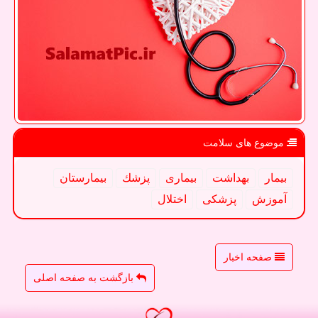
موضوع های سلامت
بیمار
بهداشت
بیماری
پزشك
بیمارستان
آموزش
پزشكی
اختلال
صفحه اخبار
بازگشت به صفحه اصلی