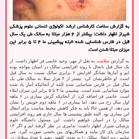
به گزارش سلامت کارشناس ارشد اکولوژی انسانی علوم پزشکی
شیراز اظهار داشت: بیشتر از ۴ هزار مبتلا به سالک طی یک سال
قبل در فارس شناسایی شده البته پیشبینی ما ۴ تا ۵ برابر این
میزان مبتلا شدن است.
به گزارش
سلامت
به نقل از مهر، وحید خاتمی فر اظهار داشت: از
یک سال قبل تابحال با روند افزایشی سالک در استان مواجه بوده
ایم و آمارها نشانگر افزایش ۲ برابری سالک نسبت به سال قبل
است. او خاطرنشان کرد: بیشتر از ۴ هزار مبتلا به سالک طی یک
سال قبل در فارس شناسایی شده البته از آنجائیکه آمار یاد شده
موارد شناسایی شده است، پیشبینی ما ۴ تا ۵ برابر این میزان ابتلاء
است. خاتمی فر اضافه کرد: از آنجائیکه گزش بیماری در ۶ ماهه
اول سال رخ می دهد، اما بیماری در ۶ ماهه دوم خویش را نشان
می دهد، از همین حالا باید به فکر کاهش محیط مناسب برای انتقال
این بیماری بود. البته طبق پیشبینی ها سال جاری هم روند افزایشی
سالک را در استان خواهیم داشت. این مسئول دانشگاه علوم
پزشکی شیراز اظهار داشت: تدابیری در نظر گرفته ایم و اگر ۱۴
سازمان پای کار بیایند و همکاریهای بین بخشی صورت گیرد، می
توانیم روند انتقال سالک را به نحوی کاهش دهیم تا تعداد مبتلایان در