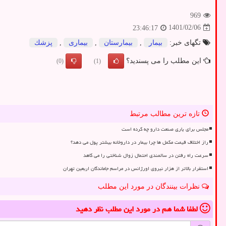
969
1401/02/06
23:46:17
تگهای خبر:
بیمار
,
بیمارستان
,
بیماری
,
پزشك
این مطلب را می پسندید؟
(0)
(1)
تازه ترین مطالب مرتبط
مجلس برای یاری صنعت دارو چه کرده است
راز اختلاف قیمت مکمل ها چرا بیمار در داروخانه بیشتر پول می دهد؟
سرعت راه رفتن در سالمندی احتمال زوال شناختی را می کاهد
استقرار بالاتر از هزار نیروی اورژانس در مراسم جاماندگان اربعین تهران
نظرات بینندگان در مورد این مطلب
لطفا شما هم
در مورد این مطلب
نظر دهید