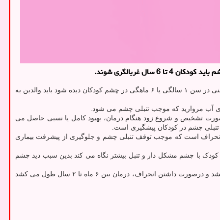
ل غربالگری شوند.
به نقل از خبرگزاری ایرنا از روابط عمومی بیمارستان چشم آفتاب، علی جعفری اضافه کرد: اگر انحراف واضحی در سنین پایین تر یعنی در سن ۱ سالگی یا ۶ ماهگی در چشم کودکان دیده شود باید والدین به
ی آب مروارید که موجب تنبلی چشم می شود.
صورت تشخیص و شروع زود هنگام درمان، بهبود کامل یا نسبی حاصل می
ن تنبلی چشم در کودکان پیشگیری است.
ی انحراف است که موجب توقف تنبلی چشم و جلوگیری از پیشرفت بیماری
ودک با چشم مشکل دار و تنبل بیشتر نگاه می کند بدین سبب دید چشم
جعفری اشاره کرد: درمان تنبلی در یک جلسه صورت نمی گیرد اگر علت ضعف بینایی، شماره عینک باشد بهبود آن ممکنست بین ۶ ماه تا ۱ سال طول بکشد و درصورت داشتن انحراف، درمان بین ۶ ماه تا ۲ سال طول می کشد