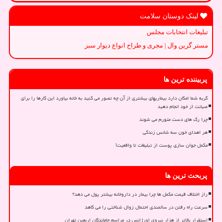
لینک دوستان سلامت
تبلیغات انتخابات مجلس
مستر گرین وال | مجری و طراح انواع دیوار سبز
پربیننده ترین ها
گربه شما امکان دارد بیماریهای بیشتری از آن چه تصور می کنید به خانه بیاورد این کارها را برای
صیانت از خود انجام دهید
چرا رگ های دست متورم می شوند
هر اهدای خون سه شانس زندگی
مکمل جوان سازی پوست از تبلیغات تا واقعیت!
پربحث ترین ها
راز اختلاف قیمت مکمل ها چرا بیمار در داروخانه بیشتر پول می دهد؟
سرعت راه رفتن در سالمندی احتمال زوال شناختی را می کاهد
استقرار بالاتر از هزار نیروی اورژانس در مراسم جاماندگان اربعین تهران