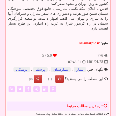
کشور به ویژه تهران و مشهد سفر کنند.
قدس با اعلان اینکه تکمیل بیمارستان جامع فوق تخصصی سوختگی
سمنان همین طور هزینه و دشواری های سفر بیماران و همراهان آنها
را به ساری و تهران می کاهد، اظهار داشت: بواسطه قرارگیری
سمنان در راه کریدور شرق به غرب راه اندازی این طرح بسیار
اهمیت دارد.
منبع:
salamatpic.ir
/ 5
5.0
776
1401/01/28
07:48:51
تگهای خبر:
بیمار
,
بیمارستان
,
پزشك
,
پزشكی
این مطلب را می پسندید؟
(0)
(1)
تازه ترین مطالب مرتبط
راز اختلاف قیمت مکمل ها چرا بیمار در داروخانه بیشتر پول می دهد؟