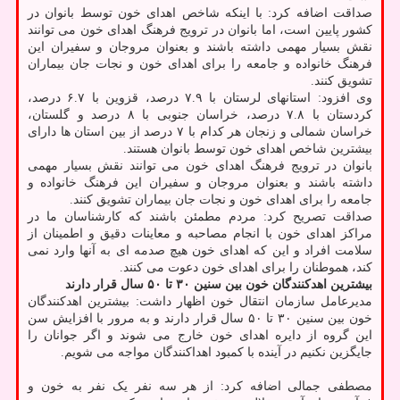
صداقت اضافه کرد: با اینکه شاخص اهدای خون توسط بانوان در
کشور پایین است، اما بانوان در ترویج فرهنگ اهدای خون می توانند
نقش بسیار مهمی داشته باشند و بعنوان مروجان و سفیران این
فرهنگ خانواده و جامعه را برای اهدای خون و نجات جان بیماران
تشویق کنند.
وی افزود: استانهای لرستان با ۷.۹ درصد، قزوین با ۶.۷ درصد،
کردستان با ۷.۸ درصد، خراسان جنوبی با ۸ درصد و گلستان،
خراسان شمالی و زنجان هر کدام با ۷ درصد از بین استان ها دارای
بیشترین شاخص اهدای خون توسط بانوان هستند.
بانوان در ترویج فرهنگ اهدای خون می توانند نقش بسیار مهمی
داشته باشند و بعنوان مروجان و سفیران این فرهنگ خانواده و
جامعه را برای اهدای خون و نجات جان بیماران تشویق کنند.
صداقت تصریح کرد: مردم مطمئن باشند که کارشناسان ما در
مراکز اهدای خون با انجام مصاحبه و معاینات دقیق و اطمینان از
سلامت افراد و این که اهدای خون هیچ صدمه ای به آنها وارد نمی
کند، هموطنان را برای اهدای خون دعوت می کنند.
بیشترین اهدکنندگان خون بین سنین ۳۰ تا ۵۰ سال قرار دارند
مدیرعامل سازمان انتقال خون اظهار داشت: بیشترین اهدکنندگان
خون بین سنین ۳۰ تا ۵۰ سال قرار دارند و به مرور با افزایش سن
این گروه از دایره اهدای خون خارج می شوند و اگر جوانان را
جایگزین نکنیم در آینده با کمبود اهداکنندگان مواجه می شویم.
مصطفی جمالی اضافه کرد: از هر سه نفر یک نفر به خون و