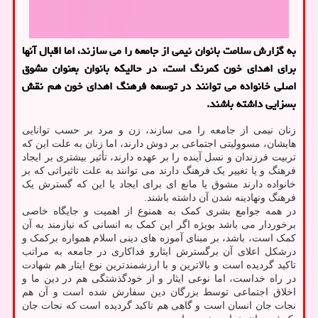
به گزارش سلامت بانوان نیمی از جامعه را می سازند، اما اقبال آنها
برای اهدای خون کمرنگ است، در حالیکه بانوان بعنوان مشوق
اصلی خانواده می توانند در توسعه فرهنگ اهدای خون هم نقش
بسزایی داشته باشند.
زنان نیمی از جامعه را می سازند، زن و مرد بر حسب توانایی
هایشان، مسوولیتی اجتماعی بر دوش دارند، اما زنان به علت این که
تربیت فرزندان و نسل آینده را بر عهده دارند، تأثیر بیشتری بر ایجاد
فرهنگ و یا تغییر یک فرهنگ دارند می توانند به علت تاثیراتی که بر
خانواده دارند مشوق یا مانع ای برای ایجاد یا این که گسترش یک
فرهنگ ونهادینه شدن آن داشته باشند.
در همه جوامع بشری کمک به همنوع از اهمیت و جایگاه خاصی
برخوردار می باشد بویژه اگر این کمک به انسانی که نیازمند به آن
کمک است، باشد، بر مبنای آموزه های دینی اسلام همواره برکمک و
درشکل اعلای آن برگسترش ایثارو فداکاری در جامعه به مراتب
تاکید گردیده است و بالاترین و با ارزشمندترین نوع ایثار هم شهادت
در راه خداست، اما نوعی ایثار و از خودگذشتگی هم در دین ما و
اخلاق اجتماعی توسط بزرگان دین سفارش شده است و آن هم
نجات جان انسان است و گاهی هم تاکید گردیده است که نجات جان