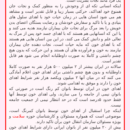
یک فرد مانند نجات بشریت است.
اینکه انسانی تکه ای از وجودش را به منظور کمک و نجات جان
همنوع خود اهداکند، حرکتی بسیار زیبا و قابل تقدیر است و مشاهد
هم می شود انسان هایی در زمان حیات خود با اهدای سلول های
بنیادی و یا با تاکید و سفارش خودشان و رضایت بستگان اعضای بدن
خویش را بعد مرگ برای نجات جان بیماران نیازمند هدیه می کنند و
یا این که انسانهایی هم هستند که با اهدای جسد خود پس از مرگ به
تعالی علم و دانش کمک می کنند، در این بین انسان هایی هم هستند
که با اهدای خون که مایه حیات است، نجات دهنده جان بیماران
نیازمند به خون و فرآورده های آن هستند و این حرکت که بدون هیچ
چشم داشتی و کاملا به صورت داوطلبانه انجام می شود هم قابل
تقدیر است.
سالانه در ایران بیشتر از ۲ میلیون ۵۰۰ هزار نفر به صورت کاملا
داوطلبانه و بدون هیچ چشم داشتی برای اهدای خون اعلام آمادگی
می کنند که در میان آنها ۲ میلیون ویکصد هزار نفر شرایط اهدای
خون را دارند و موفق به اهدامی شوند.
اهدای خون در ایران توسط بانوان کم رنگ است در صورتی که
بانوان نیمی از جامعه را می سازند، ولی اهدای خون توسط آنها
فقط حدود ۵درصد است که در حد انتظار نیمی از جمعیت جامعه
نیست.
اینکه چرا استقبال از اهدای خون توسط بانوان کمرنگ است،
موضوعی است که همواره مسئولان و کارشناسان حوزه
سلامت
و
بویژه مسئولان سازمان انتقال خون برآن تاکید دارند.
بیش از ۲۰ میلیون نفر از بانوان ایرانی دارای شرایط اهدای خون