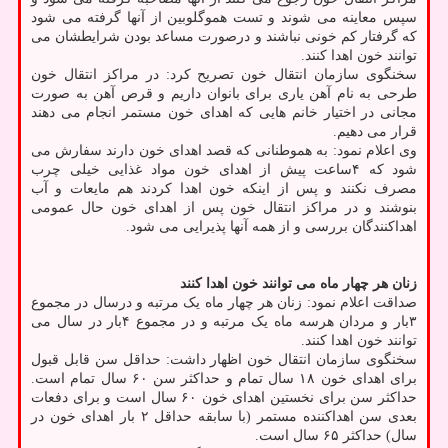
سپس معاینه می شوند و تست هموگلوبین از آنها گرفته می شود
که گرفتار کم خونی نباشند و درصورت مساعد بودن شرایطشان می
توانند خون اهدا کنند.
سخنگوی سازمان انتقال خون تصریح کرد: در مراکز انتقال خون
طرحی به نام آهن یاری برای بانوان داریم و قرص آهن به صورت
مجانی در اختیار خانم هایی که اهدای خون مستمر انجام می دهند
قرار می دهیم.
وی اعلام نمود: به هموطنانی که قصد اهدای خون دارند سفارش می
شود که ۴ساعت پیش از اهدای خون مواد غذایی خیلی چرب
مصرف نکنند و پس از اینکه خون اهدا کردند هم مایعات و آب
بنوشند و در مراکز انتقال خون پس از اهدای خون حال عمومی
اهداکنندگان بررسی و از همه آنها پذیرایی می شود.
زنان هر چهار ماه می توانند خون اهدا کنند
صداقت اعلام نمود: زنان هر چهار ماه یک مرتبه و درسال در مجموع
۳بار و مردان هرسه ماه یک مرتبه و در مجموع ۴بار در سال می
توانند خون اهدا کنند.
سخنگوی سازمان انتقال خون اظهار داشت: حداقل سن قابل قبول
برای اهدای خون ۱۸ سال تمام و حداکثر سن ۶۰ سال تمام است.
حداکثر سن برای نخستین اهدای خون ۶۰ سال است و برای دفعات
بعدی سن اهداکننده مستمر (با سابقه حداقل ۲ بار اهدای خون در
سال) حداکثر ۶۵ سال است.