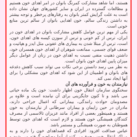
هستند، اما شاهد مشارکت کمرنگ بانوان در امر اهدای خون هستیم
و مطالعات گسترده در ایران و سایر کشورهای جهان نشان داده
است به علت گرایش کمتر بانوان به رفتارهای پرخطر و توجه بیشتر
به داشتن زندگی سالم، خون اهدایی بانوان از سالم ترین منابع
خونی است.
یکی از مهم ترین عوامل کاهش مشارکت بانوان در اهدای خون در
ایران، ترس از کم خونی و ترس از سوزن کیسه های اهدای خون،
است، ترس از مبتلا شدن به بیماری های عفونی مثل ایدز و هپاتیت و
ضعف قوای جسمی، ممانعت شوهران از اهدای خون همسران خود،
داشتن ذهنیت منفی نسبت به اهدای خون در زنان از عوامل دیگر
میزان پایین اهدای خون بانوان است.
به نظر می رسد دانستن برخی نکات می تواند سبب کاهش دغدغه
های بانوان و اطمینان از این شود که اهدای خون مشکلی را برای
آنها ایجاد نمی کند.
نیازمندان به خون و فرآورده های آن
سخنگوی سازمان انتقال خون اظهار داشت: خون یک ماده حیاتی
می باشد و تا کنون جایگزینی برای آن نیامده است و علاوه بر
مصدومان حوادث رانندگی، بیمارانی که اعمال جراحی دارند،
مادران در حین زایمان و بیماران سرطانی از نیازمندان به خون
هستند و همینطور بعضی از افراد مانند عزیزان تالاسمی از مصرف
کنندگان همیشگی خون هستند و لازم است که اهدای خون توسط
هموطنان به صورت همیشگی و مستمر باشد.
عباس صداقت افزود: افرادی که قصداهدای خون را دارند و به
مراکز انتقال خون رجوع می کنند از آنها مصاحبه گرفته می شود و