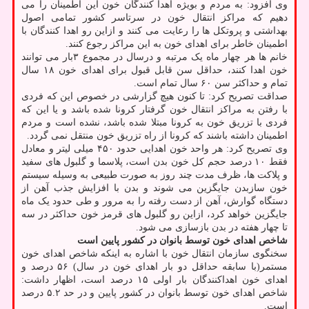
وی افزود: به مردم و بویژه اهدا کنندگان خون این اطمینان را می
دهیم که مراکز انتقال خون در سرتاسر کشور تمامی اصول
بهداشتی و پروتکل ها را رعایت می کنند و ازاین رو اهدا کنندگان با
اطمینان خاطر برای اهدای خون به این مراکز رجوع کنند.
خانم ها هر چهار ماه یک مرتبه و درسال در مجموع ۳بار می توانند
خون اهدا کنند، حداقل سن قابل قبول برای اهدای خون ۱۸ سال
تمام و حداکثر سن ۶۰ سال تمام است.
صداقت تصریح کرد: تا کنون هیچ گزارشی در خصوص این که فردی
با رفتن به مراکز انتقال خون گرفتار کرونا شده باشد و یا این که
فردی با تزریق خون به کرونا مبتلا شده باشد، نشده است و مردم
اطمینان داشته باشند که کرونا از راه تزریق خون منتقل نمی گردد.
وی تصریح کرد: هر واحد خون اهدایی حدود ۴۵۰ میلی لیتر و معادل
فقط ۱۰ درصد حجم کل خون بدن است، پلاسما و گلبول های سفید
و پلاکت ها، ظرف مدت چند روز به صورت طبیعی به وسیله سیستم
خون سازبدن جایگزین می شوند و بدن با افزایش جذب آهن از
دستگاه گوارش، آهن از دست رفته را به مرور و طی حدود یک ماه
جایگزین خواهد کرد، ازاین رو گلبول های قرمز خون حداکثر در سه
تا چهار هفته در بدن بازسازی می شود.
شاخص اهدای خون توسط بانوان در کشور پایین است
سخنگوی سازمان انتقال خون با اشاره به اینکه شاخص اهدای خون
مستمر(با سابقه حداقل دو بار اهدای خون در سال) ۵۶ درصد و
اهدای خون اهداکنندگان بار اولی ۱۵ درصد است، اظهار داشت:
شاخص اهدای خون توسط بانوان در کشور پایین و در حد ۵.۲ درصد
است.