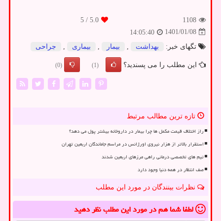
/ 5
5.0
1108
1401/01/08
14:05:40
تگهای خبر:
بهداشت
,
بیمار
,
بیماری
,
جراحی
این مطلب را می پسندید؟
(0)
(1)
تازه ترین مطالب مرتبط
راز اختلاف قیمت مکمل ها چرا بیمار در داروخانه بیشتر پول می دهد؟
استقرار بالاتر از هزار نیروی اورژانس در مراسم جاماندگان اربعین تهران
تیم های تخصصی درمانی راهی مرزهای اربعین شدند
صف انتظار در همه دنیا وجود دارد
نظرات بینندگان در مورد این مطلب
لطفا شما هم
در مورد این مطلب
نظر دهید