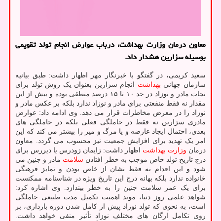
معاون درمان وزارت بهداشت، درباب عوارض انجام تولد تقویمی
بوسیله سزارین هشدار داد.
سعید کریمی، در گفتگو با خبرنگار مهر اظهار داشت: طبق بیانیه
سازمان جهانی
بهداشت
انجام سزارین بعنوان یک روش تولد برای
نجات مادر و نوزاد در حد ۱۰ تا ۱۵ درصد منطقی بوده و بیش از این
مقدار نه فقط منفعتی برای مادر و نوزاد ندارد بلکه بر عکس مادر و
نوزاد را در معرض مخاطرات قرار می دهد. وی ادامه داد: عوارض
مادری سزارین نه فقط در حاملگی فعلی بلکه در حاملگی های
بعدی، احتمال ایجاد عارضه و یا مرگ و میر را بیشتر می کند که این
امر یک تهدید برای افزایش جمعیت نیز محسوب می گردد. معاون
درمان
وزارت بهداشت
اظهار داشت: زایمان زودرس یا دیررس برای
درج تاریخ تولد خاص موجب به خطر افتادن
سلامت
مادر و جنین می
شود و این اقدام نه فقط نشان از خاص بودن و تمایز فرهنگی
خانواده ندارد بلکه بهانه درج این تاریخ ویژه در شناسنامه ممکنست
برای یک عمر سلامت جنین را به خطر بیندازد. وی اشاره کرد:
شواهد علمی روز دنیا، موید اهمیت تکمیل مدت طبیعی حاملگی
است، به نحوی که تولد نوزاد پیش از کامل شدن دوره بارداری، بر
روی تکامل ارگان های مختلف نوزاد تأثیر منفی خواهد داشت.