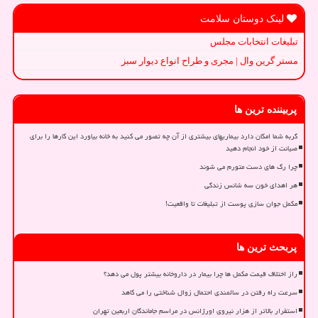
لینک دوستان سلامت
تبلیغات انتخابات مجلس
مستر گرین وال | مجری و طراح انواع دیوار سبز
پربیننده ترین ها
گربه شما امکان دارد بیماریهای بیشتری از آن چه تصور می کنید به خانه بیاورد این کارها را برای
صیانت از خود انجام دهید
چرا رگ های دست متورم می شوند
هر اهدای خون سه شانس زندگی
مکمل جوان سازی پوست از تبلیغات تا واقعیت!
پربحث ترین ها
راز اختلاف قیمت مکمل ها چرا بیمار در داروخانه بیشتر پول می دهد؟
سرعت راه رفتن در سالمندی احتمال زوال شناختی را می کاهد
استقرار بالاتر از هزار نیروی اورژانس در مراسم جاماندگان اربعین تهران