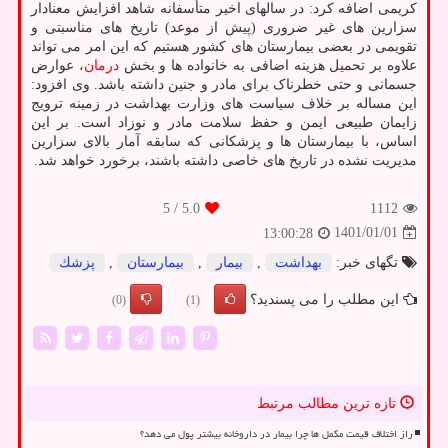
کریمی اضافه کرد: در سالهای اخیر متأسفانه شاهد افزایش معنادار
سزارین های غیر ضروری (پیش از موعد) تاریخ های مناسبتی و
تقویمی در بعضی بیمارستان های کشور هستیم که این امر می تواند
علاوه بر تحمیل هزینه اضافی به خانواده ها و بخش
درمان
، عوارض
جسمانی و حتی خطرناک برای مادر و جنین داشته باشد. وی افزود:
این مساله بر خلاف سیاست های وزارت بهداشت در زمینه ترویج
زایمان طبیعی ایمن و حفظ سلامت مادر و نوزاد است. بر این
اساس، با بیمارستان ها و پزشکانی که سابقه آمار بالای سزارین
مدیریت نشده در تاریخ های خاصی داشته باشند، برخورد خواهد شد.
/ 5
5.0
1112
1401/01/01
13:00:28
تگهای خبر:
بهداشت
,
بیمار
,
بیمارستان
,
پزشك
این مطلب را می پسندید؟
(0)
(1)
تازه ترین مطالب مرتبط
راز اختلاف قیمت مکمل ها چرا بیمار در داروخانه بیشتر پول می دهد؟