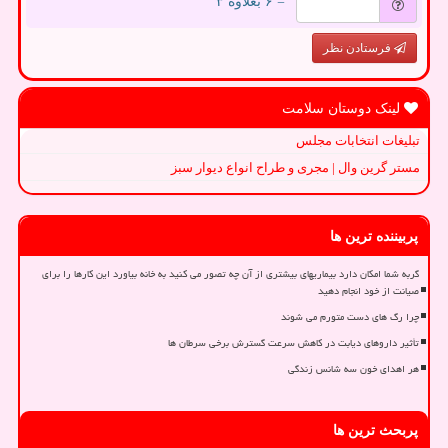
= ۶ بعلاوه ۳
فرستادن نظر
لینک دوستان سلامت
تبلیغات انتخابات مجلس
مستر گرین وال | مجری و طراح انواع دیوار سبز
پربیننده ترین ها
گربه شما امکان دارد بیماریهای بیشتری از آن چه تصور می کنید به خانه بیاورد این کارها را برای
صیانت از خود انجام دهید
چرا رگ های دست متورم می شوند
تأثیر داروهای دیابت در کاهش سرعت گسترش برخی سرطان ها
هر اهدای خون سه شانس زندگی
پربحث ترین ها