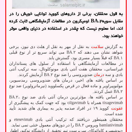
به قول محققان، برخی از داروهای کووید توانایی خویش را در
مقابل سویهBA.۲ اومیکرون در مطالعات آزمایشگاهی ثابت کرده
اند، اما معلوم نیست که چقدر در استفاده در دنیای واقعی موثر
خواهند بود.
به گزارش
سلامت
به نقل از مهر به نقل از هلث دی نیوز، برخی
شواهد نشان می دهند که BA.۲ می تواند سریع تر از نوع قبلی
BA.۱ که قبلاً بسیار مسری بود، گسترش یابد.
در مطالعات آزمایشگاهی با استفاده از سلول های پستانداران
غیرانسانی، محققان هفت آنتی بادی مونوکلونال، سه ترکیب آنتی
بادی و سه
درمان
ضدویروسی را ضد نوع BA.۲ آزمایش کردند.
بر اساس یافته های اخیر، درمان های ضدویروسی رمدسیویر،
مولنوپیراویر و ماده فعال در قرص پکسلووید (نیرماترولویر) ضد نوع
BA.۲ عمل کردند.
بر اساس یافته ها، مؤثرترین درمان آنتی بادی ضد نوع BA.۲،
tixagevimab همراه با cilgavimab بود که جهت کمک به پیشگیری از
عفونت
کووید ۱۹ در افراد صدمه پذیر به بیماری های شدید تأیید
شده است.
محققان همینطور دریافتند که ترکیب آنتی بادی etesevimab و
bamlanivimab ویروس BA.۲ را در دوزهای معمول خنثی نمی نماید.
«یوشیهیرو کاوائوکا»، سرپرست تیم تحقیق از دانشگاه توکیو، اظهار