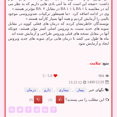
داشت: «نتیجه این است که ما آنتی بادی هایی داریم که به نظر می
آید در مقایسه با BA.۱ یا BA.۱.۱ در مقابل BA. ۲ مؤثرتر هستند.»
وی در ادامه اضافه کرد: «ما همینطور ترکیبات ضدویروسی موجود
بالینی را آزمایش کردیم و همه آنها بسیار کارآمد هستند.»
نویسندگان خاطرنشان کردند که درمان های فعلی کووید در مقابل
سویه های جدید نسبت به ویروس اصلی کمتر مؤثر هستند، چونکه
آنها در مقابل نسخه های قبلی ویروس طراحی و آزمایش شده اند.
ماه ها طول می کشد تا درمان هایی برای سویه های جدید ویروس
ایجاد و آزمایش شود.
منبع:
سلامت
/ 5
5.0
904
1400/12/29
13:23:12
تگهای خبر:
بیمار
,
بیماری
,
دارو
,
درمان
این مطلب را می پسندید؟
(0)
(1)