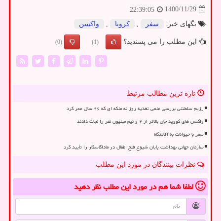
1400/11/29
22:39:05
تگهای خبر:
سفر
,
كرونا
,
واكسن
این مطلب را می پسندید؟
(0)
(1)
تازه ترین مطالب مرتبط
رژیم سلطنتی بررسی علمی تغذیه روزانه ملکه ای که ۹۶ سال عمر کرد
واکسن های کووید جان بالاتر از ۲ و نیم میلیون نفر را نجات دادند
سفر با حیوانات به اقامتگاه
سازمان جهانی بهداشت پایان شیوع فلج اطفال در ماداگاسکار را تأیید کرد
نظرات بینندگان در مورد این مطلب
لطفا شما هم
در مورد این مطلب
نظر دهید