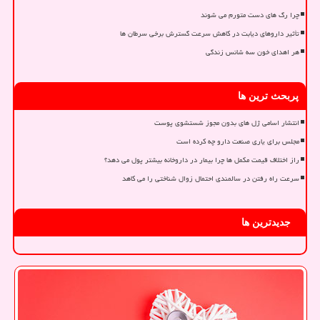
چرا رگ های دست متورم می شوند
تأثیر داروهای دیابت در کاهش سرعت گسترش برخی سرطان ها
هر اهدای خون سه شانس زندگی
پربحث ترین ها
انتشار اسامی ژل های بدون مجوز شستشوی پوست
مجلس برای یاری صنعت دارو چه کرده است
راز اختلاف قیمت مکمل ها چرا بیمار در داروخانه بیشتر پول می دهد؟
سرعت راه رفتن در سالمندی احتمال زوال شناختی را می کاهد
جدیدترین ها