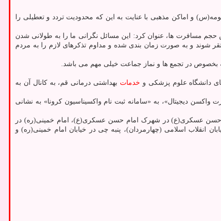
(س) و اماکن مذهبی با عنایت به این که محدودیت تردد و تعطیلی را
جم مسافرت ها، عنوان کرد: این مسائل نگرانی ما را به طولانی شدن
قر شوند و به صورت زمان بندی شده و مداوم تذکرهای لازم را به مردم
ه بخصوص در تجمع ها و نماز جماعت خیلی مهم می باشد.
خدمات
بهداشتی درمانی قم، به کانال آن به
ید-۱۹» برای گروههای سنی اعلام شده و هم ثبت نام «کارت واکسن دیجیتال»، به «سامانه ثبت نام واکسیناسیون کرونا» به نشانی
مام حسن عسکری(ع) در شهرک امام حسن عسکری(ع)، امام خمینی(ره) در
خیابان ایمان)، خوراکیان در بلوار ۱۵ خرداد، بعثت در نیروگاه، شهدا در خیابان انقلاب اسلامی (چهارمردان)، پنبه چی در خیابان امام خمینی(ره) و