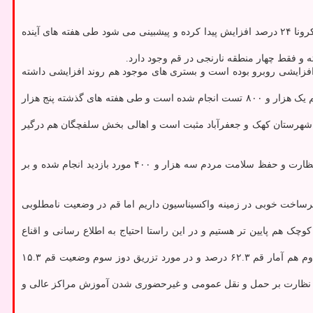
معاون بهداشتی دانشگاه علوم پزشکی قم با اشاره به اینکه قم درحال نزدیک شدن به نوک قله پیک ششم کرونا است، اظهار داشت: نمونه های مثبت کرونا ۲۴ درصد افزایش پیدا کرده و پیشبینی می شود طی هفته های آینده
و فقط چهار منطقه نارنجی در قم وجود دارد.
ه سویه اومیکرون در استان، اظهار نمود: آمار بستری های جدید تا هفته منتهی به ۱۵ بهمن ماه با روند افزایشی روبرو بوده است و بستری های موجود هم روند افزایشی داشته
وی بیان نمود: از هفت هزار و ۴۰۰ تست حالا به ۱۱ هزار و ۲۰۰ تست رسیدیم و در مراکز ۹ گانه منتخب هشت هزار و ۴۰۰ تست و در بخش خصوصی هم یک هزار و ۸۰۰ تست انجام شده است و طی هفته های گذشته پنج هزار
ا ویروس کرونا، بیان نمود: همه روستاهای قم درگیر بحران کرونا هستند و ۵۰ درصد تست ها در دو شهرستان کهک و جعفرآباد مثبت است و اهالی بخش سلفچگان هم درگیر
وی ضمن اشاره به اجرای طرح شهید قاسم سلیمانی، اضافه کرد: در چارچوب این طرح چهار هزار تست و آزمایش کووید ۱۹ صورت گرفته و با هدف نظارت و حفظ سلامت مردم سه هزار و ۴۰۰ مورد بازدید انجام شده و بر
رساخت خوبی در زمینه واکسیناسیون داریم اما قم در وضعیت نامطلوبی
چک هم پایین تر هستیم و در این راستا احتیاج به اطلاع رسانی و اقناع
محبی تصریح کرد: بالاترین پوشش واکسیناسیون دوز اول در ارتباط با تهران است و در قم این آمار به ۷۷.۳ درصد رسیده است؛ در مورد تزریق دوز دوم هم آمار قم ۶۲.۳ درصد و در مورد تزریق دوز سوم وضعیت قم ۱۵.۳
ینطور نظارت بر حمل و نقل عمومی و غیرحضوری شدن آموزش مراکز عالی و