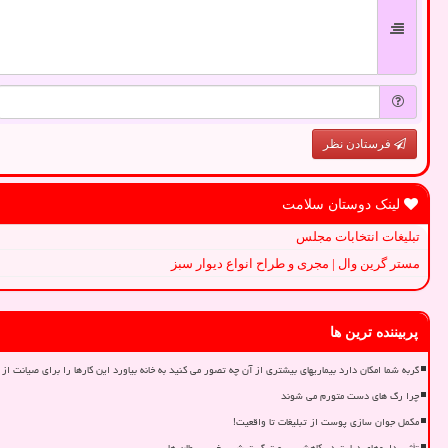
فرستادن نظر
لینک دوستان سلامت
تبلیغات انتخابات مجلس
مستر گرین وال | مجری و طراح انواع دیوار سبز
پربیننده ترین ها
گربه شما امکان دارد بیماریهای بیشتری از آن چه تصور می کنید به خانه بیاورد این کارها را برای صیانت از 
چرا رگ های دست متورم می شوند
مکمل جوان سازی پوست از تبلیغات تا واقعیت!
تأثیر داروهای دیابت در کاهش سرعت گسترش برخی سرطان ها