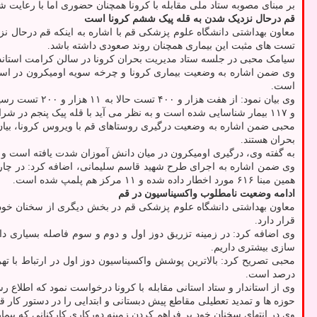
بر مبنای مصوبه ستاد ملی مقابله با کرونا همچنان حضوری اما با رعایت ش
قم درحال نزدیک شدن به قله پیک ششم کرونا است
تست های مثبت این بیماری همچنان روند صعودی داشته باشد.
سیامک محبی در جلسه ستاد مدیریت بحران کرونا در سالن کرامت استاندا
است.
و ۱۱۷ بیمار شناسایی شده است و به نظر می آید با قله پیک پنجم در شرایط کنونی تفاوتی نداریم.
بحران هستند.
به گفته وی، درگیری اومیکرون در میان دانش آموزان شدت یافته است و تع
همین مبنا ۶۱۶ مورد اخطار داده شده و ۱۱ مرکز هم پلمپ شده است.
ادامه وضعیت نامطلوب واکسیناسیون در قم
معاون بهداشتی دانشگاه علوم پزشکی قم در بخش دیگری از سخنان خود ض
قرار دارد.
وی اضافه کرد: در زمینه تزریق دوز اول و دوم و سوم فاصله بسیاری داری
سازی بیشتری داریم.
درصد است.
وی از استاندار و ستاد استانی مقابله با کرونا درخواست نمود که اطلا
حوزه ها و تمدید تعطیلی مقاطع پیش دبستانی و ابتدایی را در دستور کار قر
وی در انتهای سخنان خود بر فراهم کردن زمینه دورکاری کارکنانی که بیمار