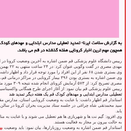
به گزارش سلامت ایرنا- تمدید تعطیلی مدارس ابتدایی و مهدهای کود
همچون مهم ترین اخبار کرونایی هفته گذشته در قم می باشد.
رییس دانشگاه علوم پزشکی قم ضمن اشاره به آخرین وضعیت کرونا در این
مهدی مصری در گفت وگویی عنوان کرد: در ۲۴ ساعت منتهی به ۲۲ بهمن ماه، ۷۴ بیمار مشکوک و یا با علایم قطعی مبتلا شدن به کرونا توسط اورژانس مراکز درمانی قم مورد پذیرش قرار گرفتند.
وی بستری شدن ۶۸ نفر از این افراد را مورد توجه قرار داد و اظهار داشت: ۶۹ نفر که طی روزهای گذشته بستری شده بودند هم به تشخیص پزشکان معالج برای انجام
وی ضمن اشاره به بستری بودن ۳۹۶ بیمار کرونایی در مراکز درمانی قم، اظهار داشت: ۴۸ نفر به علت وخامت اوضاع جسمی در بخش مراقبت های ویژه نگهداری می شوند.
مصری تصریح کرد: از ۵۷۳ آزمایش کرونای انجام شده نتیجه ۳۰۹ مورد مثبت شد.
رییس علوم پزشکی قم بیان نمود: از آغاز اجرای طرح همگانی واکسیناسیون کرونا در قم یک میلیون و ۷۰۸ هزار و ۵
تعطیلی مدارس ابتدایی و مهدهای کودک قم یک هفته دیگر تمدید شد
استاندار قم اظهار داشت: با عنایت به وضعیت کرونایی استان، مدارس مقا
سید محمدتقی شاه چراغی در جلسه ستاد مدیریت بحران کرونا در سالن 
یابد.
به حالت بیرون بر مجاز به فعالیت هستند.
استاندار قم ضمن اشاره به وضعیت روزبازارها، بیان نمود: باید وضعیت
به