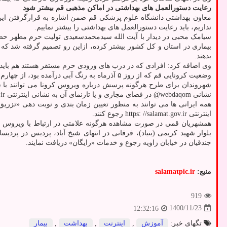
رعایت دستورالعمل های بهداشتی در اماکن مذهبی قم بیشتر شود
معاون بهداشتی دانشگاه علوم پزشکی قم ضمن اشاره به قرارگرفتن این
نداریم، باید رعایت دستورالعمل های بهداشتی را بیشتر نماییم.
سیامک محبی در دیدار با آیت الله سیدمحمدسعیدی تولیت حرم مطهر حض
بیماری در استان و کل کشور بیشتر کرده، ازاین رو تصمیم گرفته شد که
بدهند.
وی اضافه کرد: افرادی که در درب های ورودی حرم مستقر هستند هم باید
وضعیت کرونایی قم که از روز ۵ آذرماه به رنگ آبی درآمده بود، از چهارم بهمن ماه به رنگ زرد و از هشتم بهمن ماه به رنگ قرمز درآمد.
شهروندان برای طرح هرگونه پرسش درباره ویروس کرونا می توانند با شماره تلفن های ۴۰۳۰، ۳۱۳۶ و ۱۹۰ تماس بگیرند و برای کسب آخری
نشانی webdaqom@ در فضای مجازی و یا تارنمای آن به نشانی اینترنتی www.muq.ac.ir رجوع کنند.
اینترنتی https: //salamat.gov.ir رجوع کنند.
همشهریان قمی در صورت مشاهده هرگونه علامتی در ارتباط با ویروس «
جندقیان در خیابان زاویه رجوع و خدمات «رایگان» دریافت نمایند.
منبع:
salamatpic.ir
919
1400/11/23
12:32:16
تگهای خبر:
آموزش
,
اینترنت
,
بهداشت
,
بیمار