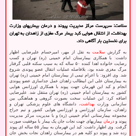
سلامت: سرپرست مرکز مدیریت پیوند و درمان بیماریهای وزارت
بهداشت، از انتقال هوایی کبد بیمار مرگ مغزی از زاهدان به تهران
برای نخستین بار آگاهی داد.
به گزارش
سلامت
به نقل از مهر، امیرحسام علیرضایی اظهار
داشت: با همکاری بیمارستان امام خمینی (ره) تهران و کسب
رضایت خانواده اهدا کننده ۵۰ ساله که به سبب سکته قلبی گرفتار
مرگ مغزی شده بود، بلافاصله عملیات انتقال عضو پیوندی شروع
شد. وی افزود: با اعزام تیمی از بیمارستان امام خمینی (ره) تهران
به بیمارستان علی ابن ابیطالب زاهدان عمل جداسازی عضو پیوندی
انجام و کبد این قهرمان جهت پیوند با همکاری اورژانس هوایی
کشور به بیمارستان امام خمینی (ره) تهران منتقل شد. علیرضایی
اضافه کرد: این عملیات سخت بصورت گروهی و هماهنگی بین
سازمانی وزارت
بهداشت
، دانشگاه های علوم پزشکی تهران و
زاهدان، سازمان اورژانس و اورژانس هوایی کشور و تیم جراح
مجموعه بیمارستانی امام خمینی (ره) و با مدیریت مرکز مدیریت
پیوند و
درمان
بیماریهای جهت نجات جان یک بیمار با موفقیت صورت
گرفت. وی اظهار داشت: کبد این قهرمان به بیمار ۵۵ ساله ای پیوند
زده شد و پیوند دو کلیه هم در بیمارستان زاهدان نجات بخش جان