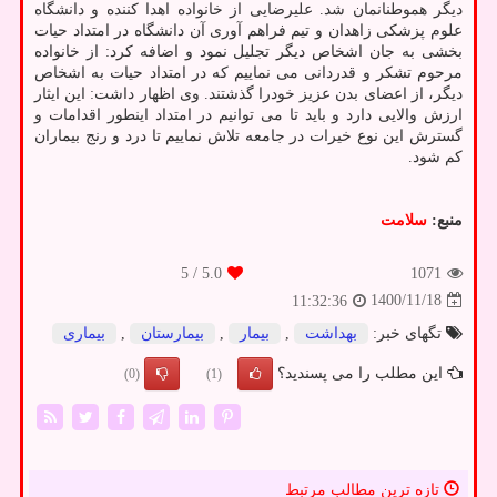
دیگر هموطنانمان شد. علیرضایی از خانواده اهدا کننده و دانشگاه
علوم پزشکی زاهدان و تیم فراهم آوری آن دانشگاه در امتداد حیات
بخشی به جان اشخاص دیگر تجلیل نمود و اضافه کرد: از خانواده
مرحوم تشکر و قدردانی می نماییم که در امتداد حیات به اشخاص
دیگر، از اعضای بدن عزیز خودرا گذشتند. وی اظهار داشت: این ایثار
ارزش والایی دارد و باید تا می توانیم در امتداد اینطور اقدامات و
گسترش این نوع خیرات در جامعه تلاش نماییم تا درد و رنج بیماران
کم شود.
منبع:
سلامت
/ 5
5.0
1071
1400/11/18
11:32:36
تگهای خبر:
بهداشت
,
بیمار
,
بیمارستان
,
بیماری
این مطلب را می پسندید؟
(0)
(1)
تازه ترین مطالب مرتبط