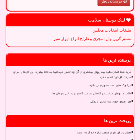
فرستادن نظر
لینک دوستان سلامت
تبلیغات انتخابات مجلس
مستر گرین وال | مجری و طراح انواع دیوار سبز
پربیننده ترین ها
گربه شما امکان دارد بیماریهای بیشتری از آن چه تصور می کنید به خانه بیاورد این کارها را برای
صیانت از خود انجام دهید
چرا رگ های دست متورم می شوند
تأثیر داروهای دیابت در کاهش سرعت گسترش برخی سرطان ها
هر اهدای خون سه شانس زندگی
پربحث ترین ها
مجلس برای یاری صنعت دارو چه کرده است