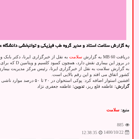
به گزارش سلامت استاد و مدیر گروه طب فیزیکی و توانبخشی دانشگاه علوم پزشکی اصفهان اظه
دریافت 60 MB به گزارش
سلامت
به نقل از خبرگزاری ایرنا، دکتر بابک
در بروز این بیماری نقش دارد، همچون کمبود کلسیم و ویتامین D که برای جلوگیری از این بیماری مادران باید بمحض گرفتن نوزاد از شیر، لیوان شیر را جایگزین کنند و در مصرف روزانه خانواده در نظر گیرند.
به گزارش سلامت به نقل از خبرگزاری ایرنا، رئیس مرکز مدیریت بیمار
کشور اتفاق می افتد و این رقم بالایی است.
افشین استوار اضافه کرد: پوکی استخوان در ۲۰ تا ۵۰ درصد موارد ناشی از شکستگی های وارد شده بر فرد سبب مرگ و میر می شود و بیشتر از ۱۷۰ هزار مورد شکستگی ناشی از این بیماری در کشور اتفاق می افتد.
گزارش:
عاطفه قلع ریز،
تدوین:
عاطفه جعفری نژاد
منبع:
سلامت
885
1400/10/22
12:38:35