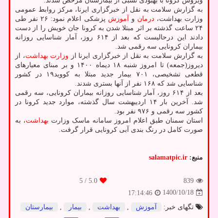
ویروس کرونا با بهبودی نسبی از بیمارستان مرخص شدند.
به گزارش سلامت به نقل از خبرگزاری ایرنا، مرکز روابط عمومی
وزارت بهداشت،
درمان
و
آموزش
پزشکی اعلام نمود: ۲۶ نفر طی
۲۴ ساعت گذشته بر اثر مبتلا شدن به کرونا جان خویش را از دست
دادند این درحالیست که بعد از ۶۱۴ روز، آمار شناسایی روزانه
بیماران کرونایی سه رقمی شد.
به گزارش سلامت به نقل از خبرگزاری ایرنا از
وزارت بهداشت
، از
دیروز(جمعه) تا امروز شنبه ۱۸ دیماه ۱۴۰۰ و بر مبنای معیارهای
قطعی تشخیصی، ۷۰۱ بیمار جدید مبتلا به کووید۱۹ در کشور
شناسایی شد که ۱۶۸ نفر از آنها بستری شدند.
بعد از ۶۱۴ روز، آمار شناسایی روزانه بیماران کرونایی، سه رقمی
شد. آخرین بار ۱۴ اردیبهشت سال گذشته، موارد جدید کرونا در
کشور سه رقمی و ۹۷۶ نفر بود.
استان سمنان طبق اعلام امروز سامانه ماسک وزارت
بهداشت
، به
صورت کامل در رنگ بندی آبی کرونایی قرار گرفت.
منبع:
salamatpic.ir
/ 5
5.0
839
1400/10/18
17:14:46
تگهای خبر:
آموزش
,
بهداشت
,
بیمار
,
بیمارستان