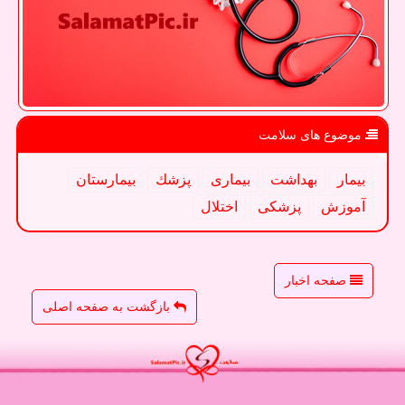
موضوع های سلامت
بیمار
بهداشت
بیماری
پزشك
بیمارستان
آموزش
پزشكی
اختلال
صفحه اخبار
بازگشت به صفحه اصلی