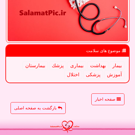
موضوع های سلامت
بیمار
بهداشت
بیماری
پزشك
بیمارستان
آموزش
پزشكی
اختلال
صفحه اخبار
بازگشت به صفحه اصلی