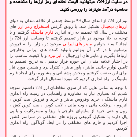
در سایت ارز724 میتوانید قیمت لحظه ای رمز ارزها را مشاهده و
محاسبه درآمد ماینرها را بررسی کنید.
تیم ارز 724 از ابتدای سال ۹9 توسط جمعی از علاقه مندان به دنیای
ارزهای دیجیتال
تشکیل شد. با رونق گرفتن
استخراج رمز ارز
های
مختلف در سال ۹9 تصمیم به راه اندازی
فارم ماینینگ
گرفتیم و با
توجه به خلا موجود در بازار تصمیم گرفتیم تا وبسایت ارز 724 را
ایجاد کنیم تا بتوانیم
ماینر های ایرانی
موجود در بازار را به فروش
برسانیم تا در کنار آن بتوانیم باتولید کننده های ایرانی وخارجی
ارتباط بگیریم و ماینر های اورجینال ،
ایرانیزه
و با کیفیت مناسب را
در اختیار علاقه مندان این حوزه قرار بدهیم . به تدریج تصمیم به
تامین لوازم جانبی ماینر ، پاور ماینر ، کنترل برد و هشبرد مورد نیاز
برای این صنعت گرفتیم و بخش پشتیبانی و مشاوره برای ایجاد فارم
ماینینگ را راه اندازی کردیم که مورد استقبال قرار گرفت
.
با توجه به تماس هایی که از سوی مخاطبان ارز 724 داشتیم متوجه
شدیم که بسیاری نیاز به مشاوره و راهنمایی در زمینه راه اندازی
فارم ماینینگ ، خرید وفروش ماینر و خرید و فروش بیت کوین ،
اتریوم ، پرفکت مانی ، وب مانی ، لایت کوین ، بیت کوین کش ،
ریپل و حتی خرید از سایتهای خارجی با ویزا و مسترکارت و یا پی
پال دارند با تشکیل گروهی پروژه های مختلفی در سراسر کشور
اجرا کردیم و فارم های مختلفی را در ابعاد گوناگون راه اندازی
کردیم.