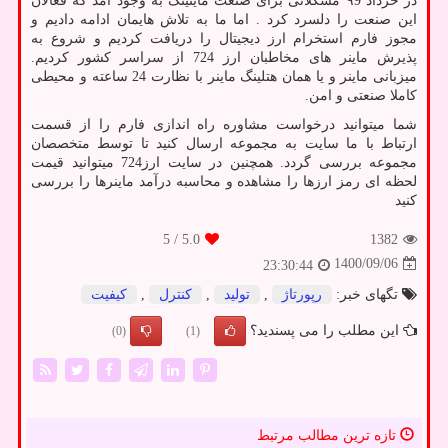
در خرداد ۹9 مشکلاتی برای صنعت ماینینگ به وجود آمد که فعالان
این صنعت را دلسرد کرد . اما ما به تلاش هایمان ادامه دادیم و
مجوز فارم استخرام ارز دیجیتال را دریافت کردیم و شروع به
پذیرش ماینر های مخاطبان ارز 724 از سراسر کشور کردیم.
میزبانی ماینر و یا همان هتلینگ ماینر با نظارت 24 ساعته و محیطی
کاملا صنعتی و امن.
شما میتوانید درخواست مشاوره راه اندازی فارم را از قسمت
ارتباط با ما سایت به مجموعه ارسال کنید تا توسط متخصصان
مجموعه بررسی گردد. همچنین در سایت ارز724 میتوانید قیمت
لحظه ای رمز ارزها
را مشاهده و محاسبه درآمد ماینرها را بررسی
کنید
/ 5
5.0
1382
1400/09/06
23:30:44
تگهای خبر:
رپورتاژ
,
تولید
,
كنترل
,
كیفیت
این مطلب را می پسندید؟
(0)
(1)
تازه ترین مطالب مرتبط