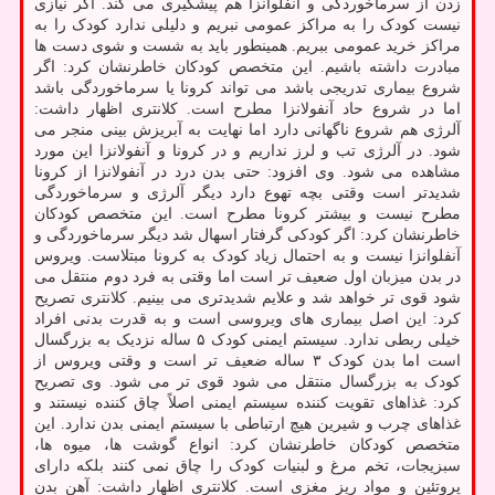
زدن از سرماخوردگی و آنفلوانزا هم پیشگیری می کند. اگر نیازی
نیست کودک را به مراکز عمومی نبریم و دلیلی ندارد کودک را به
مراکز خرید عمومی ببریم. همینطور باید به شست و شوی دست ها
مبادرت داشته باشیم. این متخصص کودکان خاطرنشان کرد: اگر
شروع بیماری تدریجی باشد می تواند کرونا یا سرماخوردگی باشد
اما در شروع حاد آنفولانزا مطرح است. کلانتری اظهار داشت:
آلرژی هم شروع ناگهانی دارد اما نهایت به آبریزش بینی منجر می
شود. در آلرژی تب و لرز نداریم و در کرونا و آنفولانزا این مورد
مشاهده می شود. وی افزود: حتی بدن درد در آنفولانزا از کرونا
شدیدتر است وقتی بچه تهوع دارد دیگر آلرژی و سرماخوردگی
مطرح نیست و بیشتر کرونا مطرح است. این متخصص کودکان
خاطرنشان کرد: اگر کودکی گرفتار اسهال شد دیگر سرماخوردگی و
آنفلوانزا نیست و به احتمال زیاد کودک به کرونا مبتلاست. ویروس
در بدن میزبان اول ضعیف تر است اما وقتی به فرد دوم منتقل می
شود قوی تر خواهد شد و علایم شدیدتری می بینیم. کلانتری تصریح
کرد: این اصل بیماری های ویروسی است و به قدرت بدنی افراد
خیلی ربطی ندارد. سیستم ایمنی کودک ۵ ساله نزدیک به بزرگسال
است اما بدن کودک ۳ ساله ضعیف تر است و وقتی ویروس از
کودک به بزرگسال منتقل می شود قوی تر می شود. وی تصریح
کرد: غذاهای تقویت کننده سیستم ایمنی اصلاً چاق کننده نیستند و
غذاهای چرب و شیرین هیچ ارتباطی با سیستم ایمنی بدن ندارد. این
متخصص کودکان خاطرنشان کرد: انواع گوشت ها، میوه ها،
سبزیجات، تخم مرغ و لبنیات کودک را چاق نمی کنند بلکه دارای
پروتئین و مواد ریز مغزی است. کلانتری اظهار داشت: آهن بدن