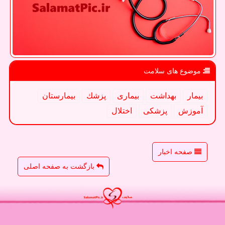
موضوع های سلامت
بیمار
بهداشت
بیماری
پزشك
بیمارستان
آموزش
پزشكی
اختلال
صفحه اخبار
بازگشت به صفحه اصلی