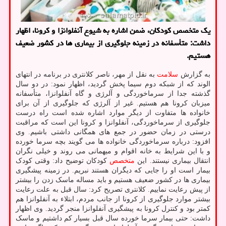
یک متخصص کودکان، ضمن اشاره به شیوع آنفلوانزا و کرونا، اظهار
داشت: متأسفانه در زمینه جلوگیری از بیماری ها در کشور ضعیف
هستیم.
به گزارش
سلامت
به نقل از مهر، ناصر کلانتری در برنامه در انتهای
الوند که از شبکه دوم سیما پخش گردید، اظهار نمود: در دو سال
گذشته جدا از سرماخوردگی و آلرژی و گاه آنفلوانزا، متأسفانه
میزبان کرونا هم هستیم. غیر از آلرژی که جلوگیری از آن برای
خانواده ها متفاوت از دیگر موارد اشاره شده است راه درست
جلوگیری از سرماخوردگی، آنفلوانزا و کرونا این است که مراقبت
درستی در زمان حضور در جمع های همگانی داشتی باشیم. وی
افزود: درباره سرماخوردگی خانواده ها می گویند بچه سرما خورده
و با این شرایط به خانه اقوام و میهمانی می روند و خیلی نگران
انتقال بیماری نیستند. این
متخصص
کودکان توضیح داد: وقتی کودک
بیمار است او را جایی که دیگران هستند نبریم. در زمینه پیشگیری
بیماری ها در کشور ضعیف هستیم و باید مساله ماسک زدن را بیشتر
از پیش رعایت نماییم. کلانتری تصریح کرد: سال قبل به علت رعایت
بیشتر موارد جلوگیری از کرونا از جانب مردم، ابتلاء به آنفلوانزا هم
کمتر بود و کنترل کرونا به پیشگیری آنفلوانزا منجر گردید. وی اظهار
داشت: حتی بیمار سرما خورده سال قبل بسیار کم داشتیم و ماسک