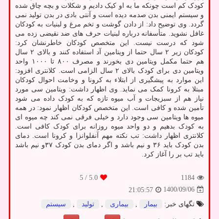
کودک کم است چونکه ما به او کیک دادیم و شکلات و بچه چاق شده
و سیستم ایمنی بدن صدمه دیده است و آنتی بادی در بدن تولید نمی
گردد. وی توضیح داد: از دادن گوشت و تخم مرغ و لبنیات به کودکان
غافل نشوید. متأسفانه درباره لبنیات حرف های ضد نقیضی زده می
شود که درست نیست. این متخصص کودکان خاطرنشان کرد:
کودکان زیر ۲ سال حتما از ویتامین آد استفاده کنند و بالای ۲ سال
هم حتما مکمل ویتامین دی بخورند و مصرف ۸۰۰ تا ۱۰۰۰ واحد
ویتامین دی برای کودک بالای ۲ سال الزامی است. کلانتری افزود:
این موارد به پیشگیری از ابتلاء به کرونا و وخامت احوال کودکان
مبتلا به کرونا کمک می نماید. وی اظهار داشت: ویتامین سی مورد
نیاز هم از سبزیجات و آب میوه تازه که به کودک داده می شود
تأمین شده و کافی است. این متخصص کودکان اظهار نمود: در همه
میوه ها ویتامین سی وجود دارد و خیلی فرقی نمی کند چه میوه ای
به کودک بدهیم و دو واحد میوه روزانه برای کودک کافی است.
کلانتری اظهار داشت: تب نکته مهم آنفلوانزا و کرونا است. دمای
بدن کودک باید ۳۶ و نیم باشد و اگر دمای بدن کودک ۳۷و نیم باشد
باید تب بر را آغاز کرد.
/ 5
5.0
1184
1400/09/06
21:05:57
تگهای خبر:
بیمار
,
بیماری
,
تولید
,
سیستم