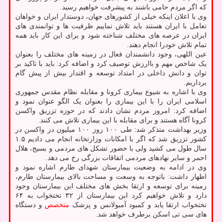
که اگر مردم حامی باشند به پیشرفت خواهیم رسید.
وی با اعلان اینکه خیلی از کشورهای جهان، دوستدار ایران و خواهان
تعامل با ایران هستند باید تلاش نماییم ظرفیت ها و توانمندی های
ایران در عرصه های مختلف شناخته شود و برای این کار باید همه
تمام تلاش خودرا انجام دهند.
عین اللهی، وجود دانشمندان فعال در زمینه های مختلف را بعنوان
یک شاخص مهم و باارزش توصیف کرد و اضافه کرد: باید با تاکید بر
توان و دانش داخلی در امتداد توسعه و اقتدار بیش از پیش گام
برداریم.
وی با اشاره به شیوع بیماری کرونا و مقابله نظام مقدس جمهوری
اسلامی ایران را با این بیماری را بعنوان یک الگو عنوان نمود و
اضافه کرد: امروز مردم نشان دادند که در حوزه تزریق واکسن
کرونا آگاه هستند و برای مقابله با این بیماری تلاش می کنند.
وزیر بهداشت متذکر شد: طی ۱۰۰ روز ۱۰۰ میلیون دز واکسن در
کشور تزریق شد که اگر با امکانات وزارتخانه انجام می دادیم ۱.۵
سال طول می کشید ولی با حضور تشکل های مردمی و بسیج، هلال
احمر و سایر نهادهای مردمی اتفاقات بزرگی رخ می دهد.
وی در ادامه به وضعیت بیمارستان شهدای طارم اشاره نمود و
اظهار داشت: باتوجه به وسعت و مساحت بالای بیمارستان طارم،
زمینه برای توسعه و ارتقا بخش های مختلف این بیمارستان وجود
دارد و تلاش خواهیم کرد این بیمارستان از ۳۲ تختخواب به ۶۴
تختخواب ارتقا یابد و کمبود آمبولانس و پزشک
متخصص
و دستگاه
های سی تی اسکن برطرف خواهد شد.