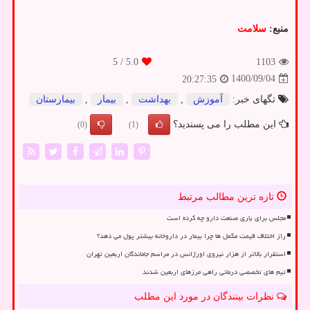
منبع:
سلامت
/ 5
5.0
1103
1400/09/04
20:27:35
تگهای خبر:
آموزش
,
بهداشت
,
بیمار
,
بیمارستان
این مطلب را می پسندید؟
(0)
(1)
تازه ترین مطالب مرتبط
مجلس برای یاری صنعت دارو چه کرده است
راز اختلاف قیمت مکمل ها چرا بیمار در داروخانه بیشتر پول می دهد؟
استقرار بالاتر از هزار نیروی اورژانس در مراسم جاماندگان اربعین تهران
تیم های تخصصی درمانی راهی مرزهای اربعین شدند
نظرات بینندگان در مورد این مطلب