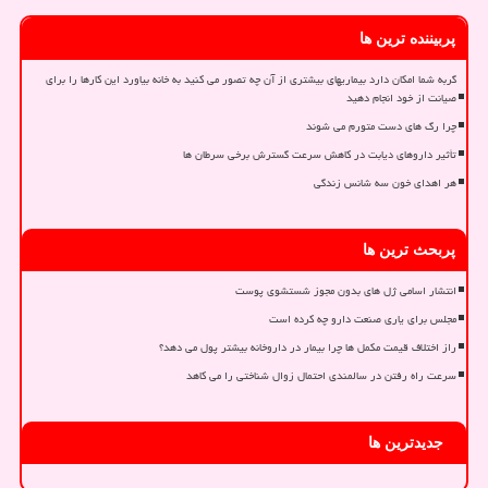
پربیننده ترین ها
گربه شما امکان دارد بیماریهای بیشتری از آن چه تصور می کنید به خانه بیاورد این کارها را برای
صیانت از خود انجام دهید
چرا رگ های دست متورم می شوند
تأثیر داروهای دیابت در کاهش سرعت گسترش برخی سرطان ها
هر اهدای خون سه شانس زندگی
پربحث ترین ها
انتشار اسامی ژل های بدون مجوز شستشوی پوست
مجلس برای یاری صنعت دارو چه کرده است
راز اختلاف قیمت مکمل ها چرا بیمار در داروخانه بیشتر پول می دهد؟
سرعت راه رفتن در سالمندی احتمال زوال شناختی را می کاهد
جدیدترین ها