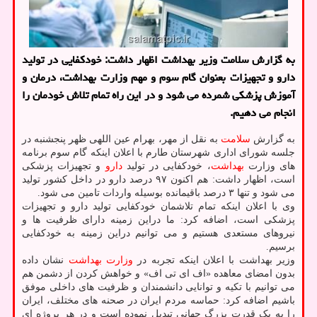
به گزارش سلامت وزیر بهداشت اظهار داشت: خودکفایی در تولید
دارو و تجهیزات بعنوان گام سوم و مهم وزارت بهداشت، درمان و
آموزش پزشکی شمرده می شود و در این راه تمام تلاش خودمان را
انجام می دهیم.
به گزارش
سلامت
به نقل از مهر، بهرام عین اللهی ظهر پنجشنبه در
جلسه شورای اداری شهرستان طارم با اعلان اینکه گام سوم برنامه
های وزارت
بهداشت
، خودکفایی در تولید
دارو
و تجهیزات پزشکی
است، اظهار داشت: هم اکنون ۹۷ درصد دارو در داخل کشور تولید
می شود و تنها ۳ درصد باقیمانده بوسیله واردات تامین می شود.
وی با اعلان اینکه تمام تلاشمان خودکفایی تولید دارو و تجهیزات
پزشکی است، اضافه کرد: ما دراین زمینه دارای ظرفیت ها و
نیروهای مستعدی هستیم و می توانیم دراین زمینه به خودکفایی
برسیم.
وزیر بهداشت با اعلان اینکه تجربه در
وزارت بهداشت
نشان داده
بدون امضای معاهده «اف ای تی اف» و خواهش کردن از دشمن هم
می توانیم با تکیه و توانایی دانشمندان و ظرفیت های داخلی موفق
باشیم اضافه کرد: حماسه مردم ایران در صحنه های مختلف، ایران
را به یک قدرت بزرگ جهانی تبدیل نموده است و در هر پروژه ای