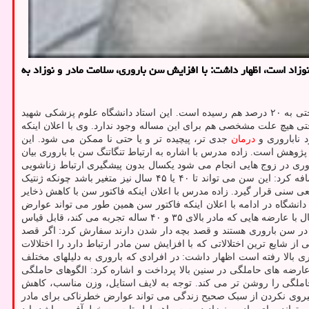
زاد است، اظهار داشت: با افزایش سن باروری، سلامت مادر و نوزاد به
به نقل از مهر، شهرزاد زاده مدرس، با اشاره به شیوع ۱۵ درصدی ناباروری در جهان اظهار نمود: این عدد در بعضی مناطق کشور حتی به ۲۰ درصد هم رسیده است. این استاد دانشگاه علوم پزشکی شهید
تی هیچ علت مشخصی هم برای این مساله وجود ندارد. وی با اعلان اینکه
 ناباروری و
درمان
جدی تر، پیچیده تر و یا حتی نا ممکن می شود. این
 پژوهش است. زاده مدرس با اشاره به ارتباط تنگاتنگ سن با باروری بیان
وری در زوج هایی انجام می شود یکسال بدون پیشگیری ارتباط زناشویی
کافی داشته باشند و باوجود آن باروری رخ نداده باشد. این استاد دانشگاه با اعلان اینکه بین ۳۵ تا ۳۸ سال به تدریج ذخایر تخمدان کاهش پیدا می کند اضافه کرد: این سن می تواند تا ۴۰ یا ۴۵ سال نیز متغیر باشد چونکه ژنتیک
ذخایر تخمدانی کمتر یا بیشتر از حد طبیعی سنی قرار گیرد. زاده مدرس با اعلان اینکه فاکتور سن با کاهش ذخایر
نشگاه در ادامه با اعلان اینکه فاکتور سن همین طور می تواند عوارض
باروری را افزایش دهد عنوان کرد: از عوارض سه ماهه اول تا اختتام باروی تحت تأثیر سن قرار دارد به گونه ای که عوارض حاملگی در زنان ۲۰ تا ۳۰ سال با عارضه هایی که مادر بالای ۳۵ و ۴۰ ساله تجربه می کند، قابل قیاس
سال بسیار بالاتر از ۲۳ تا ۳۰ ساله ها است. زاده مدرس به افرادی که در سن باروری هستند و قصد بچه دار شدن دارند سفارش کرد: اگر قصد
ز شایع ترین اختلالاتی که با افزایش سن مادر ارتباط دارد را اختلالات
ری بالا رفته است اظهار داشت: در افرادی که باروری به دلیلهای مختلف
رضه های حاملگی در سنین بالا پرداخت و اشاره کرد: الگوهای حاملگی
املگی را روشن تر می کند. توجه به لایف استایل، وزن مناسب، کاهش
و پیروی نکردن از سبک صحیح زندگی می تواند عوارض خطرناکی برای مادر