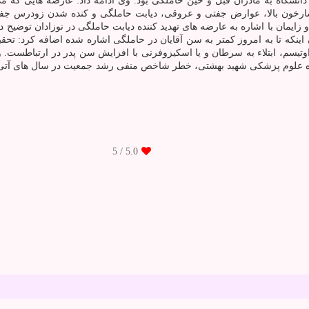
نشگاه به مادران قبل و حین حاملگی بود. وی ادامه داد: عارضه هایی که می 
ارخون بالا، عوارض جفتی و عروقی، دیابت حاملگی و کنده شدن زودرس جف
یمان با اشاره به عارضه های تهدید کننده دیابت حاملگی در نوزادان توضیح دا
ن اینکه تا به امروز کمتر به سن آقایان در حاملگی اشاره شده اضافه کرد: تحق
اوتیسم، ابتلاء به سرطان و یا اسکیزوفرنی با افزایش سن پدر در ارتباطست
گاه علوم پزشکی شهید بهشتی، خطر شاخص منفی رشد جمعیت در سال های آتی جد
/ 5
5.0