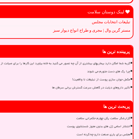
لینک دوستان سلامت
تبلیغات انتخابات مجلس
مستر گرین وال | مجری و طراح انواع دیوار سبز
پربیننده ترین ها
گربه شما امکان دارد بیماریهای بیشتری از آن چه تصور می کنید به خانه بیاورد این کارها را برای صیانت از 
چرا رگ های دست متورم می شوند
مکمل جوان سازی پوست از تبلیغات تا واقعیت!
تأثیر داروهای دیابت در کاهش سرعت گسترش برخی سرطان ها
پربحث ترین ها
گزارشگر سلامت رکن چهارم حکمرانی سلامت
انتشار اسامی ژل های بدون مجوز شستشوی پوست
مجلس برای یاری صنعت دارو چه کرده است