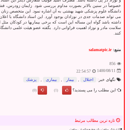
و نوزاد در پی داشته باشد. مصرف اسید فولیک سفارش دیگر این استاد دا
خصوصاً در سنین بالاتر بصورت مداوم بررسی شود. زایمان زودرس، فش
دانشگاه علوم پزشکی شهید بهشتی به آن اشاره نمود. این متخصص زنان و زا
می تواند صدمات جدی در نوزادان بوجود آورد. این استاد دانشگاه با اعلا
داشته باشد گواه این مساله این است که برخی بیماریها در کودکان مثل 
سلامت مادر و نوزاد اهمیت فراوانی دارد. بگفته عضو هیئت علمی دانش
کنند.
منبع:
salamatpic.ir
856
1400/08/11
22:54:57
تگهای خبر:
اختلال
,
بیمار
,
بیماری
,
پزشك
این مطلب را می پسندید؟
(0)
(1)
تازه ترین مطالب مرتبط
گزارشگر سلامت رکن چهارم حکمرانی سلامت