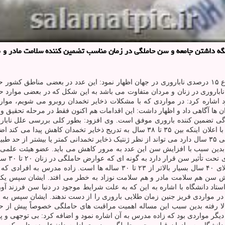
ه داشتن جامعه و سن حاملگی در زمان مناسب تضمین کننده سلامت مادر و نو
ناباروری در زنان و مردان متفاوت می باشد به این شکل که در بعضی موارد ح
د اشاره کرد: در مواردی که با مشکلات ذخایر تخمدان روبرو می شویم، موارد
ن ها آگاهی داد و اظهار داشت: این اقدامات هم اکنون فقط در مرحله تحقیق و
گی تضمین کننده باروری موفق است. وی افزود: بطور کلی بررسی علل نابار
افراد بر میزان باروری اثر مستقیم دارد بطور مثال فردی که از نظر تقویمی ۳۵ سال دارد می تواند از نظر ژنتیک 
دین سبب با افزایش سن این عدد به مرور کاهش می باید. عضو هیئت علمی دا
نیست. وی افزود: مرگ و میر در مادران حامله و یا نوزادان در مادران بالای ۴۰ 
زایش سن هم سلامت مادر و هم سلامت نوزاد به خطر می افتد. ایشان سپس یکی ا
استاد دانشگاه با اشاره به این که به علت شرایط موجود در دنیا سن فرزند آو
واردی فریز جنین زمان طلایی باروری را از دست ندهند. ایشان سپس به عا
لا رفته بدین سبب این مساله اهمیت مراقبت های حاملگی خصوصاً پیش از ح
دیگر مواردی بود که زاده مدرس به آن اشاره نمود و اضافه کرد: بی توجهی 