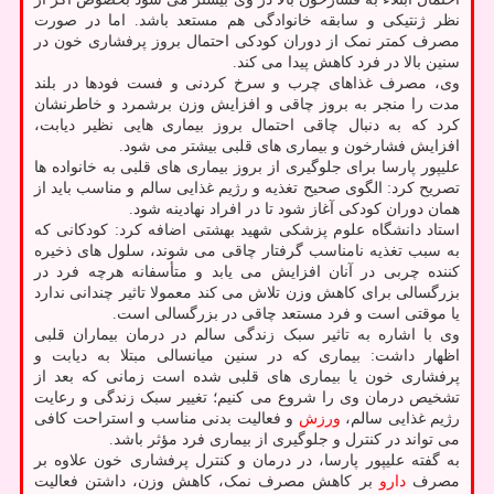
نظر ژنتیکی و سابقه خانوادگی هم مستعد باشد. اما در صورت
مصرف کمتر نمک از دوران کودکی احتمال بروز پرفشاری خون در
سنین بالا در فرد کاهش پیدا می کند.
وی، مصرف غذاهای چرب و سرخ کردنی و فست فودها در بلند
مدت را منجر به بروز چاقی و افزایش وزن برشمرد و خاطرنشان
کرد که به دنبال چاقی احتمال بروز بیماری هایی نظیر دیابت،
افزایش فشارخون و بیماری های قلبی بیشتر می شود.
علیپور پارسا برای جلوگیری از بروز بیماری های قلبی به خانواده ها
تصریح کرد: الگوی صحیح تغذیه و رژیم غذایی سالم و مناسب باید از
همان دوران کودکی آغاز شود تا در افراد نهادینه شود.
استاد دانشگاه علوم پزشکی شهید بهشتی اضافه کرد: کودکانی که
به سبب تغذیه نامناسب گرفتار چاقی می شوند، سلول های ذخیره
کننده چربی در آنان افزایش می یابد و متأسفانه هرچه فرد در
بزرگسالی برای کاهش وزن تلاش می کند معمولا تاثیر چندانی ندارد
یا موقتی است و فرد مستعد چاقی در بزرگسالی است.
وی با اشاره به تاثیر سبک زندگی سالم در درمان بیماران قلبی
اظهار داشت: بیماری که در سنین میانسالی مبتلا به دیابت و
پرفشاری خون یا بیماری های قلبی شده است زمانی که بعد از
تشخیص درمان وی را شروع می کنیم؛ تغییر سبک زندگی و رعایت
رژیم غذایی سالم،
ورزش
و فعالیت بدنی مناسب و استراحت کافی
می تواند در کنترل و جلوگیری از بیماری فرد مؤثر باشد.
به گفته علیپور پارسا، در درمان و کنترل پرفشاری خون علاوه بر
مصرف
دارو
بر کاهش مصرف نمک، کاهش وزن، داشتن فعالیت