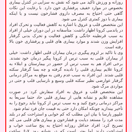
روزانه و ورزش تاکید می شود که نقش به سزایی در کنترل بیماری
بخصوص در موارد خفیف پرفشاری خون دارد. با رعایت این نکات
گاهی حتی احتیاج به مصرف داروی فشارخون نیست و یا اینکه
بیماری با دوز کمتری کنترل می شود.
این متخصص قلب و عروق با اشاره به کاهش فعالیت و تحرک افراد
در پاندمی کرونا اظهار داشت: متأسفانه در این دوران خیلی از افراد
به سبب قرنطینه خانگی و کاهش فعالیت و تحرک بدنی گرفتار
افزایش وزن شدند و موارد بیماری های قلبی و پرفشاری خون بالا
رفته است.
وی با تاکید بر لزوم پیگیری درمان بیماران قلبی اظهار داشت: خیلی
از بیماران قلبی به سبب ترس از کرونا پیگیر درمان خود نشدند.
برخی افراد هم به سبب ترس از حضور در بیمارستان و ابتلاء به
کرونا علایم بیماری قلبی را نادیده گرفته و چه بسا گرفتار سکته
قلبی شدند. این افراد به سبب عدم رفتن به موقع به مراکز درمانی
گرفتار عوارضی نظیر سکته قلبی وسیع و نارسایی قلب و حتی در
مواردی مرگ شود.
این متخصص قلب و عروق به افراد سفارش کرد: در صورت
مشاهده علایم و نشانه هایی از بیماری قلبی حاد حتما سریعاً به
مراکز درمانی رجوع کنید و به سبب ترس از کرونا نباید رجوع را به
تأخیر بیندازید چونکه امکان دارد حتی به قیمت جان فرد تمام شود.
علیپور پارسا با بیان این مطلب که کم خوابی و استراحت کم در بلند
مدت فرد را مستعد دیابت و فشارخون و بیماری های قلبی می کند
تصریح کرد: افراد حداقل روزانه احتیاج به پنج ساعت خواب و
استراحت دارند اما بهتر است که در شبانه روز ۷-۶ ساعت