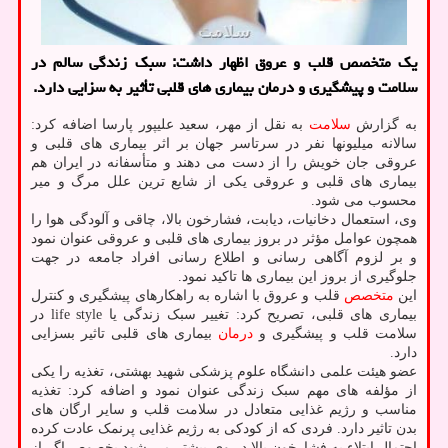
یک متخصص قلب و عروق اظهار داشت: سبک زندگی سالم در
سلامت و پیشگیری و درمان بیماری های قلبی تأثیر به سزایی دارد.
به گزارش
سلامت
به نقل از مهر، سعید علیپور پارسا اضافه کرد:
سالانه میلیونها نفر در سرتاسر جهان بر اثر بیماری های قلبی و
عروقی جان خویش را از دست می دهند و متأسفانه در ایران هم
بیماری های قلبی و عروقی یکی از شایع ترین علل مرگ و میر
محسوب می شود.
وی، استعمال دخانیات، دیابت، فشارخون بالا، چاقی و آلودگی هوا را
همچون عوامل مؤثر در بروز بیماری های قلبی و عروقی عنوان نمود
و بر لزوم آگاهی رسانی و اطلاع رسانی افراد جامعه در جهت
جلوگیری از بروز این بیماری ها تاکید نمود.
این
متخصص
قلب و عروق با اشاره به راهکارهای پیشگیری و کنترل
بیماری های قلبی، تصریح کرد: تغییر سبک زندگی یا life style در
سلامت قلب و پیشگیری و
درمان
بیماری های قلبی تاثیر بسزایی
دارد.
عضو هیئت علمی دانشگاه علوم پزشکی شهید بهشتی، تغذیه را یکی
از مؤلفه های مهم سبک زندگی عنوان نمود و اضافه کرد: تغذیه
مناسب و رژیم غذایی متعادل در سلامت قلب و سایر ارگان های
بدن تاثیر دارد. فردی که از کودکی به رژیم غذایی پرنمک عادت کرده
احتمال ابتلاء به فشارخون بالا در وی بیشتر می شود بخصوص اگر از