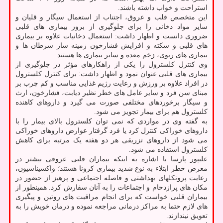
استراحت و خواب داشته باشند.
این متخصص قلب و عروق، اجتناب از استعمال سیگار و قلیان و
سایر مواد دخانی را برای جلوگیری از بروز بیماری های قلبی
ضروری دانست و اظهار داشت: استعمال دخانیات علاوه بر بیماری
های قلبی و سکته و افزایش فشارخون زمینه ساز سرطان ها و
بیماری های ریوی، زخم معده و سایر بیماری ها هستند.
وی کنترل کلسترول را یکی از راهکارهای مؤثر در جلوگیری از
بیماری های قلبی عنوان نمود و اظهار داشت: برای کنترل کلسترول
در افراد علاوه بر ورزش و رعایت رژیم غذایی مناسب و کم چرب بر
مبنای سن فرد و سایر عامل های خطر نظیر دیابت، فشارخون، ارث
و سیگار برخوردهای مختلفی صورت می گیرد و داروهای کاهنده
کلسترول هم برای بیمار تجویز می شود.
به گفته وی در مواردی که نمی توان کلسترول بالای بیمار را با
داروهای خوراکی کنترل کرد یا فرد گرفتار عوارض داروهای خوراکی
می شود از داروهای تزریقی هر دو هفته یک مرتبه برای کاهش
کلسترول استفاده می شود.
علیپور پارسا با اشاره به اینکه بیماران قلبی عروقی بیشتر در
معرض خطر ابتلاء به نوع شدید بیماری کرونا هستند؛ واکسیناسیون،
رعایت پروتکلهای بهداشتی و فاصله اجتماعی و پرهیز از حضور در
مکان های پرازدحام و اجتماعات را به آنان سفارش کرد. همینطور از
بیماران قلبی خواست که برای انجام مراقبت های روتین و پیگیری
های لازم حتما به مراکز درمانی مراجعه نموده و درمان خویش را به
تعویق نیندازند.