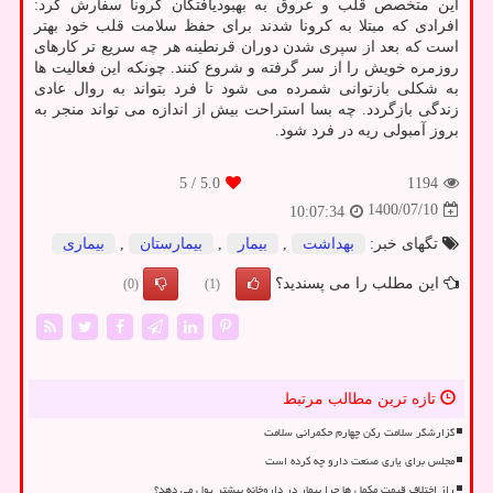
این متخصص قلب و عروق به بهبودیافتگان کرونا سفارش کرد:
افرادی که مبتلا به کرونا شدند برای حفظ سلامت قلب خود بهتر
است که بعد از سپری شدن دوران قرنطینه هر چه سریع تر کارهای
روزمره خویش را از سر گرفته و شروع کنند. چونکه این فعالیت ها
به شکلی بازتوانی شمرده می شود تا فرد بتواند به روال عادی
زندگی بازگردد. چه بسا استراحت بیش از اندازه می تواند منجر به
بروز آمبولی ریه در فرد شود.
/ 5
5.0
1194
1400/07/10
10:07:34
تگهای خبر:
بهداشت
,
بیمار
,
بیمارستان
,
بیماری
این مطلب را می پسندید؟
(0)
(1)
تازه ترین مطالب مرتبط
گزارشگر سلامت رکن چهارم حکمرانی سلامت
مجلس برای یاری صنعت دارو چه کرده است
راز اختلاف قیمت مکمل ها چرا بیمار در داروخانه بیشتر پول می دهد؟