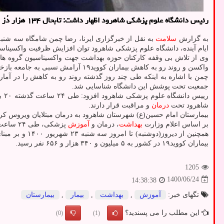
رئیس دانشگاه علوم پزشکی شاهرود اظهار داشت: تابحال ۱۳۴ هزار دُز واکسن به جامعه هدف در شهرستان های شاهرود و میامی تزریق شد که از این تعداد افزون بر ۵۰ هزار نفر دز دوم را دریافت نمودند.
به گزارش
سلامت
ایام آینده، دانشگاه علوم پزشکی شاهرود توان افزایش ظرفیت واکسیناسیو
وی از تلاش بی وقفه کارکنان حوزه بهداشت جهت واکسیناسیون گروه های 
واکسن و روند رو به کاهش بیماران کووید۱۹ آرامش نسبی به جامعه بازخواهد گشت.
جمعیت تحت پوشش این دانشگاه شناسایی شد.
شاهرود تحت
درمان
و مراقبت قرار دارند.
بیمارستان امام حسین(ع) شهرستان شاهرود به درمان مبتلایان ویروس کر
بر اساس اعلام وزارت
بهداشت
، درمان و
آموزش
پزشکی، طی ۲۴ ساعت گذشته ۴۰۸ نفر در کشور بر اثر این بیماری جان باختند و مجموع جان باختگان بیماری کووید۱۹ به ۱۱۵ هزار و ۱۶۷ نفر رسید.
بیماران کووید۱۹ در کشور به ۵ میلیون و ۳۴۰ هزار و ۶۵۶ نفر رسید.
1205
1400/06/24
14:38:38
تگهای خبر:
آموزش
,
بهداشت
,
بیمار
,
بیمارستان
این مطلب را می پسندید؟
(0)
(1)