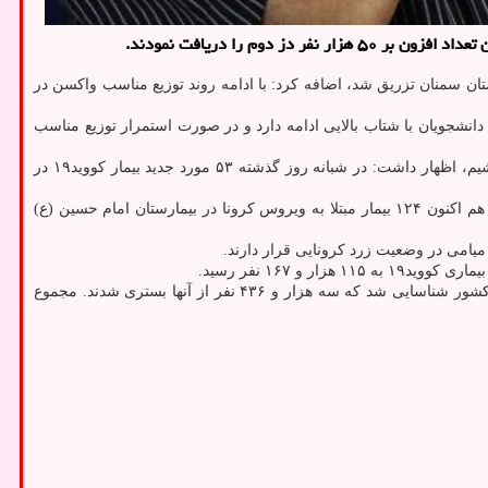
اشاره به اینکه طی ۲ روز گذشته بیشتر از ۱۳ هزار دُز واکسن در شرق استان سمنان تزریق شد، اضافه کرد: با ادامه روند توزیع مناسب واکسن در
نشجویان با شتاب بالایی ادامه دارد و در صورت استمرار توزیع مناسب
چمن با اشاره به اینکه طی چند روز گذشته روند رو به کاهش را در آمار مبتلایان به ویروس کرونا در شهرستان های شاهرود و میامی را شاهد می باشیم، اظهار داشت: در شبانه روز گذشته ۵۳ مورد جدید بیمار کووید۱۹ در
رییس دانشگاه علوم پزشکی شاهرود افزود: طی ۲۴ ساعت گذشته ۲۰ بیمار کووید۱۹ در بخش های اختصاص یافته به بیماران کرونایی بستری شدند و هم اکنون ۱۲۴ بیمار مبتلا به ویروس کرونا در بیمارستان امام حسین (ع)
امی در وضعیت زرد کرونایی قرار دارند.
همچنین از دیروز(دوشنبه) تا امروز سه شنبه ۲۳ شهریور ۱۴۰۰ و بر مبنای معیارهای قطعی تشخیصی، ۲۲ هزار و ۳۲۹ بیمار جدید مبتلا به کووید۱۹ در کشور شناسایی شد که سه هزار و ۴۳۶ نفر از آنها بستری شدند. مجموع