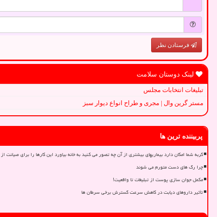
فرستادن نظر
لینک دوستان سلامت
تبلیغات انتخابات مجلس
مستر گرین وال | مجری و طراح انواع دیوار سبز
پربیننده ترین ها
گربه شما امکان دارد بیماریهای بیشتری از آن چه تصور می کنید به خانه بیاورد این کارها را برای صیانت از 
چرا رگ های دست متورم می شوند
مکمل جوان سازی پوست از تبلیغات تا واقعیت!
تأثیر داروهای دیابت در کاهش سرعت گسترش برخی سرطان ها