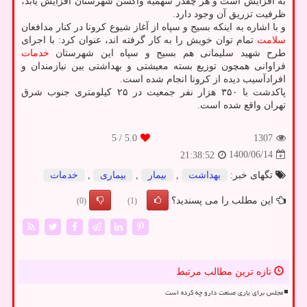
به افزایش است و هر چقدر سهمیه واکسن شهرستان افزایش یابد،
ظرفیت تزریق آن وجود دارد.
و با اشاره به اینکه بسیج و سپاه از آغاز شیوع کرونا در کنار مدافعان
سلامت
تمام توان خویش را به کار گرفته اند، عنوان کرد: با اجرای
طرح شهید سلیمانی هم بسیج و سپاه این شهرستان
خدمات
فراوانی همچون توزیع بسته معیشتی و بهداشتی بین نیازمندان و
افرادآسیب دیده از کرونا انجام شده است.
پاکدشت با ۳۵۰ هزار نفر جمعیت در ۲۵ کیلومتری جنوب شرق
تهران واقع شده است.
/ 5
5.0
1307
1400/06/14
21:38:52
تگهای خبر:
بهداشت
,
بیمار
,
بیماری
,
خدمات
این مطلب را می پسندید؟
(0)
(1)
تازه ترین مطالب مرتبط
مجلس برای یاری صنعت دارو چه کرده است