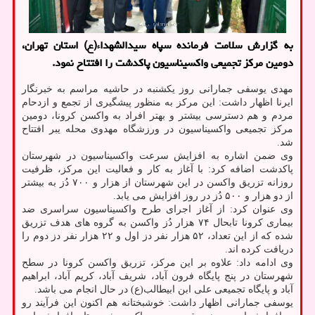
به گزارش سلامت فرمانده سپاه سیدالشهداء(ع) استان تهران،
دومین مرکز تجمیعی واکسیناسیون پاکدشت را افتتاح نمود.
مهدی یوسفی جمارانی روز یکشنبه در حاشیه مراسم به خبرنگار
ایرنا اظهار داشت: این مرکز به منظور پیشگیری از تجمع و ازدحام
مردم و هم دسترسی بیشتر و بهتر افراد به واکسن کرونا، دومین
مرکز تجمیعی واکسیناسیون در ورزشگاه مهدوی محله یبر افتتاح
شد.
وی ضمن اشاره به افزایش سرعت واکسیناسیون در شهرستان
پاکدشت اضافه کرد: با آغاز به کار و فعالیت این مرکز، ظرفیت
روزانه تزریق واکسن در این شهرستان از هزار و ۷۰۰ دُز به بیشتر
از دو هزار و ۵۰۰ دُز در روز افزایش می یابد.
وی عنوان کرد: از آغاز اجرای طرح واکسیناسیون سراسری ضد
بیماری کرونا تابحال ۷۴ هزار دُز واکسن به گروه های هدف تزریق
شده که از این تعداد، ۵۲ هزار نفر دز اول و ۲۲ هزار نفر دز دوم را
دریافت کرده اند.
وی ادامه داد: علاوه بر این مرکز، تزریق واکسن کرونا در سطح
شهرستان در پنج پایگاه فرون آباد، شریف آباد، کریم آباد، ابراهیم
آباد و پایگاه تجمیعی علی ابن ابیطالب(ع) در حال انجام می باشد.
یوسفی جمارانی اظهار داشت: خوشبختانه هم اکنون این فرآیند رو