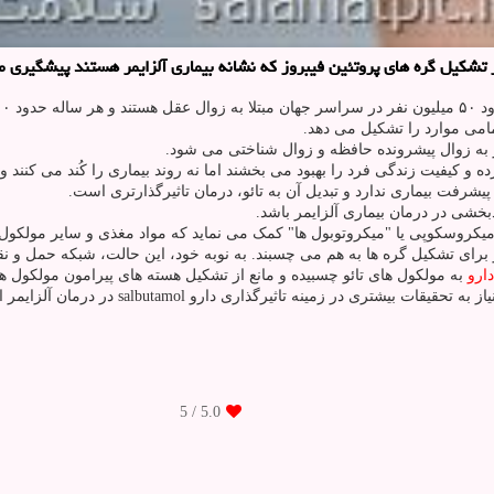
ه زوال پیشرونده حافظه و زوال شناختی می شود.
و کیفیت زندگی فرد را بهبود می بخشند اما نه روند بیماری را کُند می کنند و ن
 پیشرفت بیماری ندارد و تبدیل آن به تائو، درمان تاثیرگذارتری است.
دبخشی در درمان بیماری آلزایمر باشد.
 میکروسکوپی یا "میکروتوبول ها" کمک می نماید که مواد مغذی و سایر مولکول
 و برای تشکیل گره ها به هم می چسبند. به نوبه خود، این حالت، شبکه حمل و ن
دارو
به مولکول های تائو چسبیده و مانع از تشکیل هسته های پیرامون مولکول ه
ی در زمینه تاثیرگذاری دارو salbutamol در درمان آلزایمر است.
/ 5
5.0