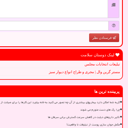
فرستادن نظر
لینک دوستان سلامت
تبلیغات انتخابات مجلس
مستر گرین وال | مجری و طراح انواع دیوار سبز
پربیننده ترین ها
گربه شما امکان دارد بیماریهای بیشتری از آن چه تصور می کنید به خانه بیاورد این کارها را برای صیانت از 
چرا رگ های دست متورم می شوند
تأثیر داروهای دیابت در کاهش سرعت گسترش برخی سرطان ها
مکمل جوان سازی پوست از تبلیغات تا واقعیت!