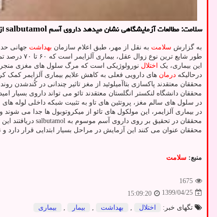
سلامت: مطالعات آزمایشگاهی نشان میدهد داروی آسم salbutamol از تشكیل گره های پروتئین فیبروز كه نشانه بیماری آلزایمر هستند پیشگیری می كند.
به گزارش
سلامت
به نقل از مهر، طبق اعلام سازمان
بهداشت
طور شایع ترین نوع زوال عقل، بیماری آلزایمر است که ۶۰ تا ۷۰ درصد تمامی موارد را تشکیل می دهد.
این بیماری، یک
اختلال
نورولوژیکی است که مرگ سلول های مغزی منجر ب
درحالیکه
درمان
های دارویی فعلی به کاهش علایم بیماری آلزایمر کمک کرده 
محققان معتقدند پاکسازی بتاآمیلوئید از مغز تاثیر چندانی در کُندشدن روند
محققان دانشگاه لنکستر انگلستان معتقدند تائو می تواند داروی بسیار امی
در سلول های سالم مغز، پروتئین های تاو به تثبیت شبکه داخلی لوله های
در بیماری آلزایمر، این مولکول های تائو از میکروتوبول ها جدا می شوند
محققان در تحقیق بر روی داروی آسم موسوم به salbutamol دریافتند این
محققان عنوان می کنند این آزمایش در مراحل بسیار ابتدایی قرار دارد و نیاز به تحقیقات بیشتر
منبع:
سلامت
1675
1399/04/25
15:09:20
تگهای خبر:
اختلال
,
بهداشت
,
بیمار
,
بیماری