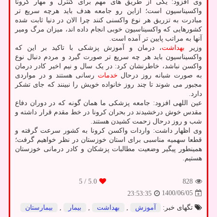
وی افزود: یکی از طریق های مهم برای کنترل و مهار کرونا
واکسیناسیون است؛ ازاین رو جامعه هدف باید هرچه سریع تر
مبادرت به تزریق هر نوع واکسنی کنند چرا الان در دنیا ثابت شده
کشورهایی که واکسیناسیون خوبی انجام داده اند، میزان مرگ ومیر
آنها به مراتب پایین تر آمده است.
وزیر
بهداشت
، درمان و آموزش پزشکی با تاکید بر این که
واکسیناسیون باید هر چه سریع تر صورت گیرد و مردم دنبال نوع
واکسن نباشد، خاطرنشان کرد: در یک سال و نیم اخیر کادر درمان
به صورت شبانه روز درحال
خدمات
رسانی هستند و در مواردی
مجبور می شوند تا چند روز خانواده خویش را نبینند که جای تشکر
دارد.
عین اللهی افزود: جامعه پزشکی ما همان گونه که در دوران دفاع
مقدس خوش درخشیدند در بحران کرونا در خط مقدم قرار داشته و
شب و روز درحال زحمت کشیدن هستند.
وی اظهار داشت: واردات واکسن کرونا به کشور سرعت گرفته و
قطعا سهمیه مناسبی برای استان خوزستان در نظر خواهیم گرفت؛
همینطور پیگیر وضعیت مطالبات پزشکان و کادر درمانی خوزستان
هستیم.
/ 5
5.0
828
1400/06/05
23:53:35
تگهای خبر:
آموزش
,
بهداشت
,
بیمار
,
بیمارستان