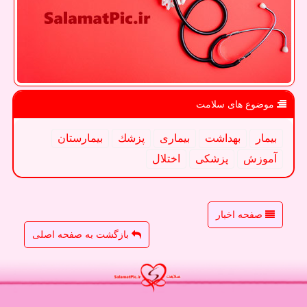
موضوع های سلامت
بیمار
بهداشت
بیماری
پزشك
بیمارستان
آموزش
پزشكی
اختلال
صفحه اخبار
بازگشت به صفحه اصلی