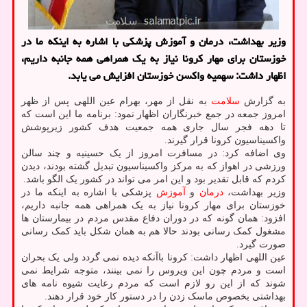
وزیر بهداشت، درمان و آموزش پزشکی با اشاره به اینکه ما در
خوزستان برای مهار کرونا نیاز به یک همراهی همه جانبه داریم،
اظهار داشت: سهمیه واکسن خوزستان افزایش می یابد.
به گزارش
سلامت
به نقل از مهر، بهرام عین اللهی پس از ظهر
امروز جمعه در جمع خبرنگاران اظهار نمود: برنامه ما این است که
تا دهه فجر سال جاری همه جمعیت هدف کشور زیرپوشش
واکسیناسیون کرونا قرار گیرند.
وی اضافه کرد: در مسافرت امروز از یک حسینیه و چند سالن
ورزشی در اهواز که به مرکز واکسیناسیون تبدیل گشته بودند، دیدن
کردم که قابل تقدیر بود و این امر می تواند در کشور یک الگو باشد.
وزیر بهداشت،
درمان
و
آموزش
پزشکی با اشاره به اینکه ما در
خوزستان برای مهار کرونا نیاز به یک همراهی همه جانبه داریم،
افزود: همان گونه که در دوران دفاع مقدس مردم در بیمارستان ها
مشغول کمک رسانی بودند حالا هم به همان شکل باید کمک رسانی
صورت گیرد.
عین اللهی اظهار داشت: کرونا باآنکه دیده نمی گردد ولی یک بحران
است و مردم چون این ویروس را نمی بینند، متوجه شرایط نمی
شوند که از این رو لازم است که مردم رعایت شیوه نامه های
بهداشتی بخصوص ماسک زدن را در دستور کار خود قرار دهند.