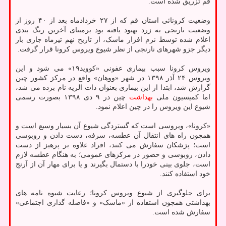
قم تزریق شده است.
وضعیت کرونائی استان قم که از ۲۷ خردادماه بعد از ۴۰ روز از
وضعیت نارنجی به زرد بهبود یافته بود برمبنای آخرین رنگ بندی
اعلام شده توسط نرم افزار ماسک، از تاریخ نهم تیرماه جاری بار
دیگر جزو شهرهای نارنجی از نظر شیوع ویروس کرونا قرار گرفت.
ویروس کرونا سبب بیماری عفونی «کووید۱۹» می شود و این
ویروس ۲۴ آذر ۱۳۹۸ در شهر «ووهان» واقع در مرکز کشور چین
گزارش شد، ابتدا از این بیماری بعنوان ذات الریه نام برده می شد،
اما کمیسیون ملی
بهداشت
چین در ۹ دی ۱۳۹۸ بصورت رسمی
شیوع این ویروس را در چین اعلام نمود.
«کرونا»، ویروسی است که گستردگی شیوع آن بسیار وسیع است و
همچون راه های انتقال آن عطسه، سرفه، دست دادن و روبوسی
است؛ پزشکان سفارش می کنند، افراد علاوه بر پرهیز از دست
دادن، روبوسی و حضور در مرکزهای عمومی؛ به هنگام عطسه لازم
است، جلوی بینی خودرا با دستمال بگیرند و یا برای مهار آن از آرنج
خود استفاده کنند.
برای جلوگیری از شیوع ویروس کرونا؛ رعایت شیوه نامه های
بهداشتی همچون استفاده از «ماسک» و «فاصله گذاری اجتماعی»
سفارش شده است.