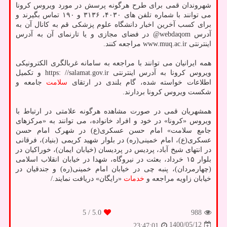
شهروندان قمی برای طرح هرگونه پرسش در مورد ویروس کرونا
می توانند با شماره تلفن های ۴۰۳۰، ۳۱۳۶ و ۱۹۰ تماس بگیرند و
برای کسب آخرین اخبار دانشگاه علوم پزشکی قم به کانال آن به
آدرس webdaqom@ در فضای مجازی و یا تارنمای آن به آدرس
اینترنتی www.muq.ac.ir مراجعه کنند.
همه ایرانیان می توانند با مراجعه به سامانه غربالگری الکترونیکی
ویروس کرونا به آدرس اینترنتی https: //salamat.gov.ir و تکمیل
اطلاعات خواسته شده، گام بلندی در ارتقای
سلامت
جامعه و
شکست ویروس کرونا بردارند.
همشهریان قمی در صورت مشاهده هرگونه علامتی در ارتباط با
ویروس «کرونا» در خود و افراد خانواده، می توانند به «مرکزهای
جامع سلامت» امام حسن عسکری(ع) در شهرک امام حسن
عسکری(ع)، امام خمینی(ره) در بلوار شهید کریمی (بنیاد)، فرقانی
در انتهای شیخ آباد، پردیس در پردیسان (خیابان ایمان)، خوراکیان در
بلوار ۱۵ خرداد، بعثت در نیروگاه، شهدا در خیابان انقلاب اسلامی
(چهارمردان)، پنبه چی در خیابان امام خمینی(ره) و جندقیان در
خیابان زاویه مراجعه و
خدمات
«رایگان» دریافت نمایند./
/ 5
5.0
988
1400/05/12
23:47:01