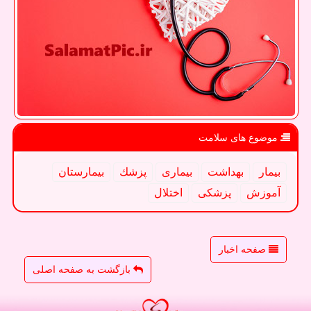
موضوع های سلامت
بیمار
بهداشت
بیماری
پزشك
بیمارستان
آموزش
پزشكی
اختلال
صفحه اخبار
بازگشت به صفحه اصلی