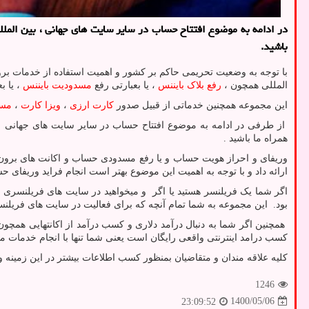
در ادامه به موضوع افتتاح حساب در سایر سایت های جهانی ، بین الملل
باشید.
با توجه به وضعیت تحریمی حاکم بر کشور و اهمیت استفاده از خدمات ب
المللی همچون ،
رفع بلاک بایننس
، یا بعبارتی رفع
مسدودیت بایننس
، یا بعب
این مجموعه همچنین خدماتی از قبیل صدور
کارت ارزی
،
ویزا کارت
،
مست
از طرفی در ادامه به موضوع افتتاح حساب در سایر سایت های جهانی ، ب
همراه ما باشید .
وریفای و احراز هویت حساب و یا رفع مسدودی حساب و اکانت های برون م
ارائه داد و با توجه به اهمیت این موضوع بهتر است انجام فراید وریفای حس
اگر شما یک فریلنسر هستید یا اگر و میخواهید در سایت های فریلنسری
بود. این مجموعه به شما تمام آنچه که برای فعالیت در سایت های فریلنسر
همچنین اگر شما به دنبال درآمد دلاری و کسب درآمد از اکانتهایی همچو
کسب درامد اینترنتی واقعی رایگان است یعنی شما تنها با انجام خدمات مو
کلیه علاقه مندان و متقاضیان بمنظور کسب اطلاعات بیشتر در این زمینه 
1246
1400/05/06
23:09:52