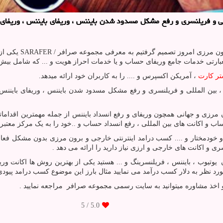
ی و فریلنسری و رفع مشكل مسدود شدن بایننس ، وریفای بایننس ، وریفای حس
رون مرزی امروز تصمیم گرفتیم به معرفی مجموعه صرافر
/
SARAFER
یکی از 
ارتی خدمات جامع وریفای حساب و یا خدمات احراز هویت و ... که شامل بیش از 1200 اکانت در این مجموعه میباشد بپردا
ر کارت
، آمریکن اکسپرس و .... را به کاربران خود ارائه میدهد.
ین المللی و فریلنسری و رفع مشکل مسدود شدن بایننس ، وریفای بایننس ، 
رزی و جهانی همچون وریفای و رفع انسداد بایننس از جمله مهمترین اقداما
اب و اکانت های بین المللی ، رفع انسداد حساب و ..خود را به یک مرکز معتبر و
 و خودمختار و .... کسب درامد اینترنتی خارجی و برون مرزی بدون مشکل فع
ی و اکانت های خارجی و ارزی نیاز دارید را ارائه می دهد .
ن یوتیوب ، بایننس ، فریلنسرینگ و ... هستید یکی از بهترین روش ها اکانت 
رد نظر به دلار کسب درآمد می نمایید مثال بارز این موضوع کسب درامد پیودی 
و اخذ مشاوره میتوانید به سایت رسمی مجموعه صرافر مراجعه نمایید .
/ 5
5.0