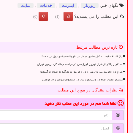
تگهای خبر:
رپورتاژ
,
اینترنت
,
خدمات
,
سایت
این مطلب را می پسندید؟
(0)
(1)
تازه ترین مطالب مرتبط
راز اختلاف قیمت مکمل ها چرا بیمار در داروخانه بیشتر پول می دهد؟
استقرار بالاتر از هزار نیروی اورژانس در مراسم جاماندگان اربعین تهران
شرح دو اولویت سازمان غذا و دارو از نظارت کارآمد تا اصلاح فرآیندها
دستور تامین اقلام دارویی مورد نیاز در استانهای میزبان زوار اربعین
نظرات بینندگان در مورد این مطلب
لطفا شما هم
در مورد این مطلب
نظر دهید