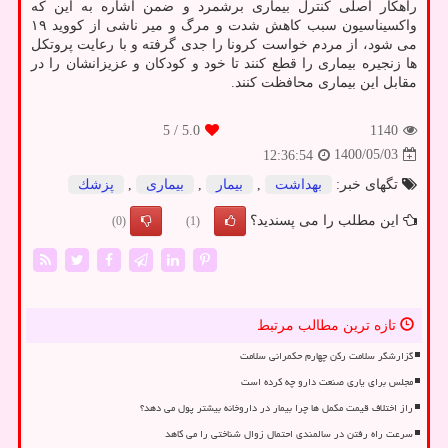
راهکار اصلی کنترل بیماری برشمرد و ضمن اشاره به این که
واکسیناسیون سبب کاهش شدت و مرگ و میر ناشی از کووید ۱۹
می شود، از مردم خواست کرونا را جدی گرفته و با رعایت پروتکل
ها زنجیره بیماری را قطع کنند تا خود و کودکان و عزیزانشان را در
مقابل این بیماری محافظت کنند.
/ 5
5.0
1140
1400/05/03
12:36:54
تگهای خبر:
بهداشت
,
بیمار
,
بیماری
,
پزشك
این مطلب را می پسندید؟
(0)
(1)
تازه ترین مطالب مرتبط
گزارشگر سلامت رکن چهارم حکمرانی سلامت
مجلس برای یاری صنعت دارو چه کرده است
راز اختلاف قیمت مکمل ها چرا بیمار در داروخانه بیشتر پول می دهد؟
سرعت راه رفتن در سالمندی احتمال زوال شناختی را می کاهد