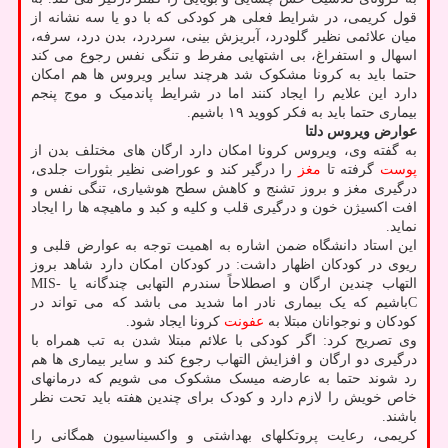
قول کریمی، در شرایط فعلی هر کودکی که با دو یا سه نشانه از
میان علائمی نظیر گلودرد، آبریزش بینی، سردرد، بدن درد، سرفه،
اسهال و استفراغ، بی اشتهایی مفرط و تنگی نفس رجوع می کند
حتما باید به کرونا مشکوک شد هرچند سایر ویروس ها هم امکان
دارد این علایم را ایجاد کنند اما در شرایط پاندمیک و موج پنجم
بیماری حتما باید به فکر کووید ۱۹ باشیم.
عوارض ویروس دلتا
به گفته وی، ویروس کرونا امکان دارد ارگان های مختلف بدن از
پوست
گرفته تا
مغز
را درگیر کند و عوراضی نظیر بثورات جلدی،
درگیری مغز و بروز تشنج و کاهش سطح هوشیاری، تنگی نفس و
افت اکسیژن خون و درگیری قلب و کلیه و کبد و ماهیچه ها را ایجاد
نماید.
این استاد دانشگاه ضمن اشاره به اهمیت توجه به عوارض قلبی و
ریوی در کودکان اظهار داشت: در کودکان امکان دارد شاهد بروز
التهاب چندین ارگان و اصطلاحاً سندرم التهابی چندگانه یا MIS-
Cباشیم که یک بیماری نادر اما شدید می باشد که می تواند در
کودکان و نوجوانان مبتلا به
عفونت
کرونا ایجاد شود.
وی تصریح کرد: اگر کودکی با علائم مبتلا شدن به تب همراه با
درگیری دو ارگان و افزایش التهاب رجوع کند و سایر بیماری ها هم
رد شوند حتما به عارضه میسک مشکوک می شویم که درمانهای
خاص خویش را لازم دارد و کودک برای چندین هفته باید تحت نظر
باشند.
کریمی، رعایت پروتکلهای بهداشتی و واکسیناسیون همگانی را