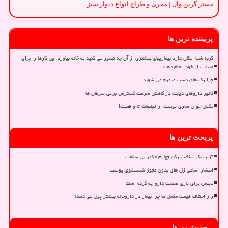
مستر گرین وال | مجری و طراح انواع دیوار سبز
پربیننده ترین ها
گربه شما امکان دارد بیماریهای بیشتری از آن چه تصور می کنید به خانه بیاورد این کارها را برای
صیانت از خود انجام دهید
چرا رگ های دست متورم می شوند
تأثیر داروهای دیابت در کاهش سرعت گسترش برخی سرطان ها
مکمل جوان سازی پوست از تبلیغات تا واقعیت!
پربحث ترین ها
گزارشگر سلامت رکن چهارم حکمرانی سلامت
انتشار اسامی ژل های بدون مجوز شستشوی پوست
مجلس برای یاری صنعت دارو چه کرده است
راز اختلاف قیمت مکمل ها چرا بیمار در داروخانه بیشتر پول می دهد؟
جدیدترین ها