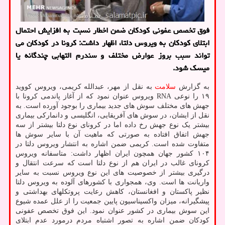
فوق تخصص عفونی کودکان ضمن اخطار نسبت به افزایش احتمال
ابتلای کودکان به ویروس دلتا، اظهار داشت: کرونا در کودکان می
تواند سبب بروز عوارض مختلف و سندرم التهابی چندگانه یا
میسک شود.
به گزارش
سلامت
به نقل از مهر، عبدالله کریمی، ویروس کووید
۱۹ را نوعی RNA ویروس عنوان نمود که از آغاز پاندمی کرونا با
جهش های مختلف سوش های جدید بیماری را بوجود آورده است. به
نقل از ایشان، در سوش های آفریقایی، انگلیسی و دانمارکی بیماری
بیشتر یک نوع جهش رخ داده اما در کرونای نوع دلتا بیشتر از سه
جهش اتفاق افتاده به صورتی که ماهیت آن با سایر سوش ها
متفاوت شده است. کریمی ضمن اشاره به انتشار ویروس دلتا در
۱۰۴ کشور جهان همچون ایران اظهار داشت: متاسفانه ویروس
کرونای غالب در ایران هم از نوع دلتا است که سرعت انتقال و
درگیری بیشتر از خصوصیت های این نوع ویروس نسبت به سایر
واریانت ها است. وی، همجواری با کشورهای آلوده به ویروس دلتا
نظیر پاکستان و افغانستان، کاهش رعایت پروتکلهای بهداشتی و
پیشگیرانه، میزان واکسیناسیون پایین جمعیت را از علل عمده شیوع
این سوش بیماری در کشور عنوان نمود. این فوق تخصص عفونی
کودکان ضمن اشاره به تصور اشتباه مردم درمورد عدم ابتلای