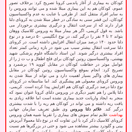
کودکان به بیماری از آغاز پاندمی کرونا تصریح کرد: برخلاف تصور
عموم، کودکان هم به این بیماری مبتلا شده و می توانند ویروس را
به سایر افراد منتقل کنند. از طرفی با عنایت به عدم واکسیناسیون
کودکان، این قشر سنی به سادگی در خطر مبتلا شدن به کرونای دلتا
قرار دارند که از سرعت انتقال و درگیری بیشتری برخوردار می
باشد. به قول کریمی، اگر هر بیمار مبتلا به ویروس کلاسیک ووهان
بتواند ۲ تا ۴ نفر را درگیر کند، در نوع انگلیسی ۵۰ درصد و در نوع
دلتا حدود ۱۴۰ درصد میزان انتقال افزایش داشته است. در کرونای
دلتا سرعت انتقال بیشتر سبب می شود در بازه زمانی کمتر تعداد
افراد بیشتری درگیر شوند. این استاد دانشگاه علوم پزشکی شهید
بهشتی، واکسیناسیون روتین کودکان برای فلج اطفال و ب ث ژ را از
عوامل موثر در حفاظت کودکان در مقابل کووید ۱۹ برشمرد و
تصریح کرد: انجام بموقع واکسیناسیون روتین کودکان در مقابل
بیماری های واگیر بسیار اهمیت دارد و می تواند از مبتلا شدن به
ویروس کرونای معمولی هم پیشگیری کند. اما متاسفانه در کرونای
نوع دلتا درصد درگیری کودکان هم افزایش پیدا کرده است. کریمی،
دلتا پلاس را هم تغییر دیگری در ویروس دلتای کرونا عنوان نمود که
منجر به ایجاد واریانت جدید بیماری نشده است اما علاقه زیادی به
بافت ریه داشته و می تواند در کودکان هم ریه را با شدت بیشتری
درگیر کند.
علائم دلتا ویروس
وی طبق تعریف سازمان جهانی
بهداشت
علایم تمام سوش های بیماری را تقریباً شبیه همان ویروس
کرونای کلاسیک ذکر کرد با این تفاوت که در نوع دلتا معمولا آبریزش
بینی و گلودرد بیشتر مشاهده می شود و حتی در بزرگترها هم نسبت
به کرونای کلاسیک حس چشایی و بویایی را کمتر درگیر می کند. به