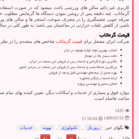
کاربری غیر دائم سالن های ورزشی باعث میشود که در صورت استفاده ا
صرفه جویی چشمگیری را در مصرف سوخت استخر ها و سالن های ورزش
ناشی از کاهش تلفات حرارتی در ساختمان می باشد؛ به طور کلی در سالن های ورزش
قیمت گرماتاب
شرکت ایران مشعل برای
قیمت گرماتاب
شاخص های متعددی را در نظر م
انتخاب بهترین مواد اولیه موجود در بازار
دقت بسیار بالا در مونتاژ
بالاترین دورۀ گارانتی و خدمات پس از فروش این صنعت در ایران
بزرگترین شبکۀ نصب و خدمات پس از فروش این صنعت در سراسر کشور
بهره مندی از تیم های مهندسی قبل و بعد از فروش
ارائه خدمات رایگان مشاوره
امکان سنجی و مهندسی پروژه
ساعت فاصله است.
1430
1400/03/19
15:58:04
تگهای خبر:
رپورتاژ
,
تكنولوژی
,
تهویه
,
خدمات
این مطلب را می پسندید؟