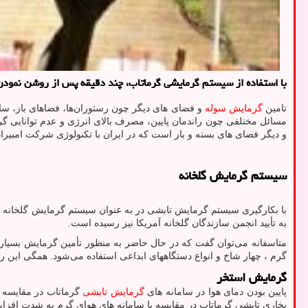
با استفاده از سیستم گرمایشی گرماتاب، چند دقیقه پس از روشن نمودن دستگاه ها گرمایش مط
تامین
گرمایش سوله
و فضای های دیگر چون رستوران‌ها، فضاهای باز، سال
مسائل مختلفی چون راندمان پایین، مصرف بالای انرژی و عدم توانایی گر
و دیگر فضای های بسته و باز است که در ایران با تکنولوژی شرکت امبیر
سیستم گرمایش گلخانه
با بکارگیری سیستم گرمایش تابشی در به عنوان سیستم گرمایش گلخانه 
به تأیید انجمن سازندگان گلخانه آمریکا نیز رسیده است.
متاسفانه می‌توان گفت كه در حال حاضر به منظور تأمین گرمایش بسیاری
گرم ، چهار شاخ و انواع دستگاههای ابداعی استفاده می‌شود. همگی این ر
گرمایش استخر
پایین بودن دمای هوا در سامانه های
گرمایش تابشی
گرماتاب در مقایسه ب
بخاری تابشی گرماتاب در مقایسه با سامانه های هوای گرم به شدت افزایش می یاب