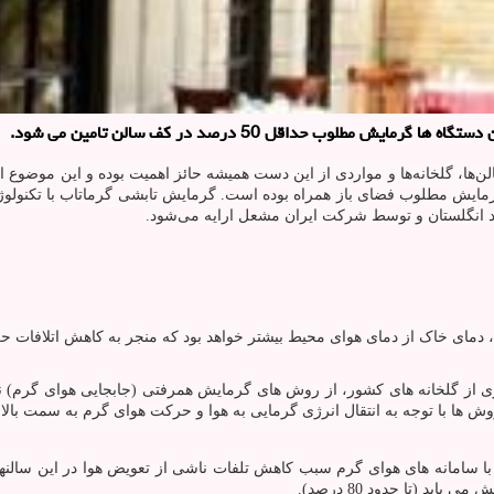
لوب حداقل 50 درصد در كف سالن تامین می شود.
ن‌ها، گلخانه‌ها و مواردی از این دست همیشه حائز اهمیت بوده و این موضوع ا
مایش مطلوب فضای باز همراه بوده است. گرمایش تابشی گرماتاب با تکنولوژی 
اد انگلستان و توسط شرکت ایران مشعل ارایه می‌شود.
، دمای خاک از دمای هوای محیط بیشتر خواهد بود که منجر به کاهش اتلافا
 از گلخانه های كشور، از روش های گرمایش همرفتی (جابجایی هوای گرم) نظی
وش ها با توجه به انتقال انرژی گرمایی به هوا و حركت هوای گرم به سمت بالا
ا سامانه های هوای گرم سبب کاهش تلفات ناشی از تعویض هوا در این سالنه
د (تا حدود 80 درصد).