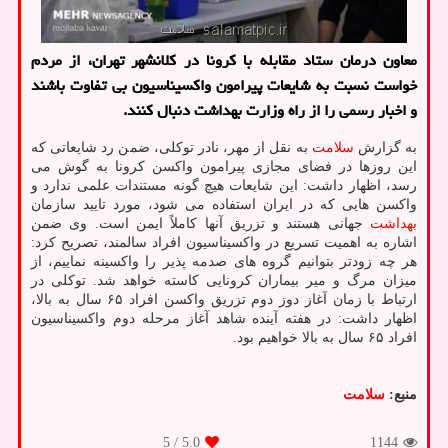
معاون درمان ستاد مقابله با کرونا در کلانشهر تهران، از مردم
خواست نسبت به شایعات پیرامون واکسیناسیون بی تفاوت باشند
و اخبار رسمی را از راه وزارت بهداشت دنبال کنند.
به گزارش
سلامت
به نقل از مهر، نادر توکلی، ضمن رد شایعاتی که
این روزها در فضای مجازی پیرامون واکسن کرونا به گوش می
رسد، اظهار داشت: این شایعات هیچ گونه مستندات علمی ندارد و
واکسن هایی که در ایران استفاده می شود، مورد تایید سازمان
بهداشت
جهانی هستند و تزریق آنها کاملاً ایمن است. وی ضمن
اشاره به اهمیت تسریع در واکسیناسیون افراد سالمند، تصریح کرد:
هر چه زودتر بتوانیم گروه های صدمه پذیر را واکسینه نماییم، از
میزان مرگ و میر بیماران کرونایی کاسته خواهد شد. توکلی در
ارتباط با زمان آغاز دوز دوم تزریق واکسن افراد ۶۵ سال به بالا،
اظهار داشت: در هفته آینده شاهد آغاز مرحله دوم واکسیناسیون
افراد ۶۵ سال به بالا خواهیم بود.
منبع:
سلامت
/ 5
5.0
1144