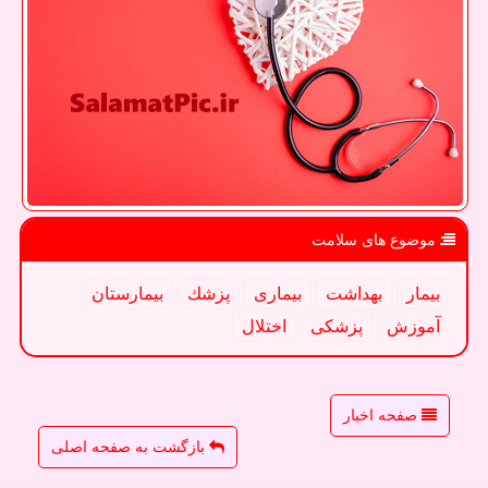
موضوع های سلامت
بیمار
بهداشت
بیماری
پزشك
بیمارستان
آموزش
پزشكی
اختلال
صفحه اخبار
بازگشت به صفحه اصلی