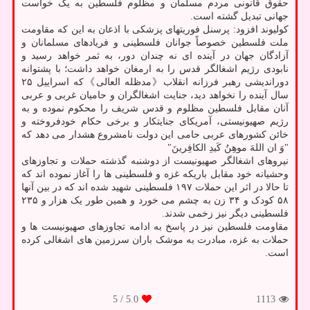
حقوق قانونی مردم مسلمان و مظلوم فلسطین به یک خواست
جهانی تبدیل گشته است.
کولیوند افزود: پرسنل فوریتهای پزشکی با اذعان به این که مقاومت
ملت فلسطین خصوصاً جوانان فلسطینی و فریادهای مسلمانان و
آزادگان جهان در آینده ای نه چندان دور، به ثمر خواهد رسید و
نابودی رژیم اشغالگر قدس را به ارمغان خواهد داشت؛ با پشتوانه
دوراندیشی رهبر فرزانه انقلاب《مدظله العالی》که اسراییل ۲۵
سال آینده را نخواهد دید، جنایت اشغالگران و حامیان غربی و عربی
آنان مقابل فلسطین مظلوم و قدس شریف را محکوم نموده و به
رژیم صهیونیستی، آمریکای جنایتکار و برخی حکام خودفروخته و
خائن کشورهای عربی حامی این دولت نامشروع هشدار می دهد که
"وَ ان اللهَ موهِنُ کَیدِ الکافِرینَ"
نیروهای اشغالگر صهیونیست از دوشنبه گذشته حملات و تجاوزهای
وحشیانه خود مقابل باریکه غزه و فلسطینی ها را آغاز نموده اند که
تا حالا در اثر این حملات ۱۹۷ فلسطینی شهید شده اند که در بین آنها
۵۸ کودک و ۳۴ زن به چشم می خورد و همین طور یک هزار و ۲۳۵
فلسطینی دیگر نیز زخمی شدند.
مقاومت فلسطین نیز در پاسخ به ادامه تجاوزهای صهیونیست ها و
حملات به غزه، مبادرت به موشک باران سرزمین های اشغالی کرده
است.
/ 5
5.0
1113