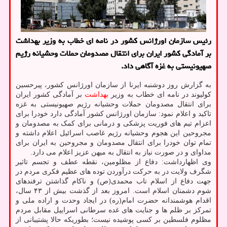
رئیس سازمان اورژانس کشور در نامه ای خطاب به وزیر بهداشت
بر آمادگی کشور ایران برای انتقال مصدومان حملات وحشیانه رژیم
صهیونیستی به غزه آگاهی داد.
به گزارش روز دوشنبه ایرنا از سازمان اورژانس کشور، پیرحسین
کولیوند در نامه ای خطاب به وزیر
بهداشت
بر آمادگی کشور ایران
برای انتقال مصدومان حملات وحشیانه رژیم صهیونیستی به غزه
تاکید و اعلام نمود: سازمان اورژانس کشور آمادگی دارد خودرا برای
اعزام تیم های فوریت پزشکی و درمانی برای کمک به مصدومان و
مجروحین این هجوم وحشیانه رژیم غاصب اسرائیل اعلام داشته و
تمام توان خودرا برای انتقال مصدومان و مجروحین به ایران برای
مداوای و در صورت نیاز به انتقال به میهن عزیز اعلام می دارد.
وی اظهارداشت: دفاع از مظلومین، نقطه عطف و تجسم تاثیر
شگرف ولایت در به حرکت درآوردن توده های عظیم فکری مردم در
جهت دفاع از اسلام ناب محمدی(ص) و ناکام گذاشتن ترفندهای
شوم دشمنان اسلام است. امروز بعد از گذشت بیش از ۴۳ سال،
اقدام هوشمندانه حضرت امام(ره) در ایجاد وحدت و اراده ملی و
تمرکز بر ظلم ها و جنایت های غده سرطانی اسراییل مقابل مردم
مظلوم فلسطین بر کسی پوشیده نیست؛ بطوریکه حالا پشتیبانی از