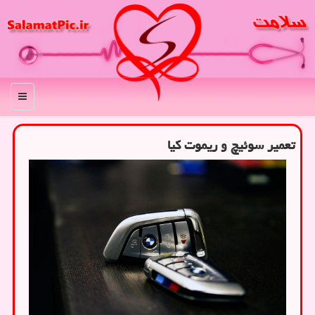
منو
تعمیر سوئیچ و ریموت كیا