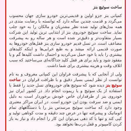
ساخت سوئیچ بنز
کمپانی بنز جزو اولین و قدیمی‌ترین خودرو سازی جهان محسوب
می‌گردد و قدمت چندین ساله دارد که توانسته با رضایت مندی در
همه مدل‌های تولید شده نظر مشتریان و مالکان را به خود جلب
نماید. ساخت سوئیچ خودروی بنز از ابتدایی ترین تولید این شرکت
بسیار متفاوت‌تر و دقیق‌تر شده است و هر ساله رو به پیشرفت
مضاعف است. در نسل قدیم خودرو سازی بنز قفل‌های خودروها به
صورت قدیمی ارائه میشد و به طبع خرابی‌ها و اینکه کلیدهای
بیشتری را باید با خود حمل می‌کردید و احتمال داشت کلیدها گم و یا
مفقود شود و باید برای هر قفل کلید جداگانه‌ای می‌ساختید که سبب
اتلاف وقت و هزینه بیشتری برای شما داشت.
ولی از آنجایی که با پیشرفت فراوان این کمپانی معروف و به نام
توانست از نظر ایمنی بسیار دقیق و با ظرافت فراوان در
ساخت
سوئیچ بنز
دیده شود که سوئیچ های خودروهای نسل جدید را فقط با
استفاده از یک سوئیچ و یا ریموت انجام داد. در کشور ایران نیز
خودروی بنز از طرفداران خاص خودش برخوردار است به دلیل
ایمنی و ضد سرقت بودن این خودرو است. در ایران مراکز معتبری
وجود دارد که ساخت سوئیچ مرسدس بنز را با دستگاههای تمام
اتوماتیک و پیشرفته تنها در عرض چند دقیقه و مدت کوتاهی تولید و
کپی کند و تنها با کد دهی می‌توان این کار را انجام داد و نیاز به باز
کردن کامپیوتر و قفل درب‌ها نخواهد بود.