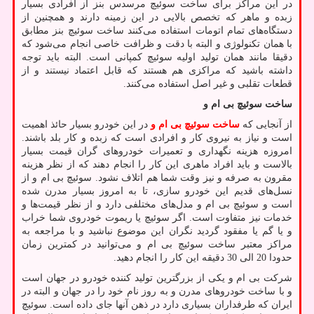
در این مراکز برای ساخت سوئیچ مرسدس بنز از افرادی بسیار
زبده و ماهر که تخصص بالایی در این زمینه دارند و همچنین از
دستگاه‌های تمام اتومات استفاده می‌کنند ساخت سوئیچ بنز مطابق
با همان تکنولوژی و البته با دقت و ظرافت خاصی انجام می‌شود که
دقیقا مانند همان تولید اولیه سوئیچ کمپانی است. البته باید توجه
داشته باشید که مراکزی هم هستند که قابل اعتماد نیستند و از
قطعات تقلبی و غیر اصل استفاده می‌کنند.
ساخت سوئیچ بی ام و
از آنجایی که
ساخت سوئیچ بی ام و
در این خودرو بسیار حائذ اهمیت
است و نیاز به نیروی کار و افرادی است که زبده و کار بلد باشند.
امروزه هزینه نگهداری و تعمیرات خودروهای گران قیمت بسیار
بالاست و باید افراد ماهری این کار را انجام دهند که از نظر هزینه
مقرون به صرفه و نیز وقت شما هم اتلاف نشود. سوئیچ بی ام و از
نسل‌های قدیم این خودرو سازی، تا به امروز بسیار مدرن شده
است و سوئیچ بی ام و مدل‌های مختلفی دارد و از نظر قیمت‌ها و
خدمات نیز متفاوت است. اگر سوئیچ یا ریموت خودروی شما خراب
و یا گم یا مفقود گردید نگران این موضوع نباشید و با مراجعه به
مراکز معتبر ساخت سوئیچ بی ام و می‌توانید در کمترین زمان
حدودا 20 الی 30 دقیقه این کار را انجام دهید.
شرکت بی ام و یکی از بزرگترین تولید کننده خودرو در جهان است
و با ساخت خودروهای مدرن و به روز نام خود را در جهان و البته در
ایران که طرفداران بسیاری دارد در ذهن آنها جای داده است. سوئیچ