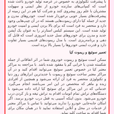
با پیشرفت تکنولوژی به خصوص در عرصه تولید خودرو باعث شده
است که کمپانی‌های سازنده خودرو از نظر ایمنی و سهولت
مشتریان با علم روز پیشروی کنند و شرکت کیا هم در این زمینه از
پیشرفت‌های بسیار خوبی برخوردار شده است. خودروهای مدرن و
جدید از جمله کیا دارای ریموت‌هایی هستند که در آن چیپ‌هایی وجود
دارد و منحصر به فرد است که برای بالا بردن ایمنی و امنیت خودرو
تولید شده است. این سیستم کیلس استارتر را به عنوان یک آپشن
جدید و مدرن برای خودروهای نسل جدید امروزی است که قابل کد
دهی و برنامه‌ریزی است. با مدل ریموت‌های قدیمی بسیار تفاوت
دارد و قدرت ایمنی خودروها را بسیار بالا برده است.
تعمیر سوئیچ و ریموت کیا
ممکن است سوئیچ و ریموت خودروی شما در اثر اتفاقاتی از جمله
شکسته شدن یا خرابی گم یا مفقود شده باشد. با مراجعه به مراکز
معتبر کیا در خصوص تعمیر سوئیچ می‌توانید اقدام کنید و در آن
مراکز معتبر ساخت سوئیچ و ریموت با جدیدترین ابزارهای روز دنیا
و تکنولوژی منحصر به فرد آن ارائه می‌شود و همچنین از افرادی
زبده و ماهر که متخصص در این امر می‌باشند انجام می‌گیرد.
خدماتی که در این مراکز برای سوئیچ کیا ارائه داده می‌شود با
دستگاه‌های تراش تمام اتومات اقدام به تراش تیغه و باز کردن درب
خودرو می‌شود. بدون اینکه آسیبی به قفل درب خودرو برسد، اگر
امکان جابه‌جایی خودرو را ندارید می‌توانید با تماس با مراکز معتبر
از خدمات در محل و آنلاین استفاده نمایید تا در همان مکان برای
شما اقدام به ساخت کلید نماید.