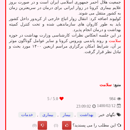
جمعیت هلال احمر جمهوری اسلامی ایران است و در صورت بروز
علایم بیماری کرونا در زوار ایرانی برای درمان در سریعترین زمان
به کشور منتقل می شوند.
کولیوند اضافه کرد: انتقال زوار اتباع خارجی از کریدور داخل کشور
باید به طور کاروان های سازماندهی شده و تحت کنترل کمیته
بهداشت و درمان انجام پذیرد.
در این جلسه انعکاس نظرات کارشناسی وزارت بهداشت در حوزه
سلامت
و روند پاندمی ویروس کرونا و سایر عوامل گوناگون موثر
بر آن، شرایط امکان برگزاری مراسم اربعین ۱۴۰۰ مورد بحث و
تبادل نظر قرار گرفت.
منبع:
سلامت
/ 5
5.0
984
1400/02/12
23:09:02
تگهای خبر:
بهداشت
,
بیمار
,
بیماری
,
خدمات
این مطلب را می پسندید؟
(0)
(1)