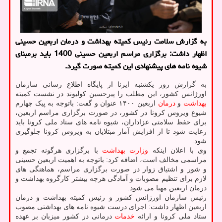
به گزارش سلامت رئیس کمیته بهداشت و درمان اربعین حسینی
اظهار داشت: برگزاری مراسم اربعین حسینی 1400 باید برمبنای
شیوه نامه های پیشنهادی این کمیته صورت گیرد.
به گزارش روز یکشنبه ایرنا از پایگاه اطلاع رسانی سازمان
اورژانس کشور، این مطلب را پیرحسین کولیوند در نشست کمیته
بهداشت
و
درمان
اربعین ۱۴۰۰ عنوان و گفت: باتوجه به پیک چهارم
شیوع ویروس کرونا در کشور، در صورت برگزاری مراسم اربعین،
برای حفظ سلامتی عزاداران، شیوه نامه های ستاد ملی کرونا باید
رعایت شود تا از افزایش آمار مبتلایان به ویروس کرونا جلوگیری
شود.
وی با اعلان اینکه
وزارت بهداشت
با برگزاری هرگونه تجمع و
مراسمی مخالف است، اضافه کرد: باتوجه به اهمیت اربعین حسینی
و شور و اشتیاق زوار در صورت برگزاری مراسم، هماهنگی های
لازم برای تنظیم مصوبات و آمادگی هرچه بیشتر کارگروه بهداشت و
درمان اربعین مهیا می شود.
رئیس سازمان اورژانس کشور و رئیس کمیته بهداشت و درمان
اربعین اظهار داشت: اجرای درست شیوه نامه های بهداشتی مصوب
ستاد ملی کرونا و ارائه
خدمات
درمانی در کشور میزبان بر عهده