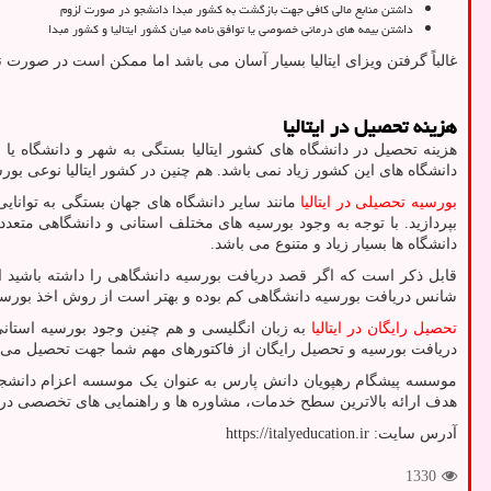
داشتن منابع مالی کافی جهت بازگشت به ‌کشور مبدا دانشجو در صورت لزوم
داشتن بیمه های درمانی خصوصی یا توافق نامه میان کشور ایتالیا و کشور مبدا
غالباً گرفتن ویزای ایتالیا بسیار آسان می باشد اما ممکن است در صورت 
هزینه تحصیل در ایتالیا
هزینه تحصیل در دانشگاه های کشور ایتالیا بستگی به شهر و دانشگاه ی
دانشگاه های این کشور زیاد نمی باشد. هم چنین در کشور ایتالیا نوعی 
بورسیه تحصیلی در ایتالیا
مانند سایر دانشگاه های جهان بستگی به توانای
بپردازید. با توجه به وجود بورسیه های مختلف استانی و دانشگاهی متعدد
دانشگاه ها بسیار زیاد و متنوع می باشد.
قابل ذکر است که اگر قصد دریافت بورسیه دانشگاهی را داشته باشید ارا
شانس دریافت بورسیه دانشگاهی کم بوده و بهتر است از روش اخذ بورسیه 
تحصیل رایگان در ایتالیا
به زبان انگلیسی و هم چنین وجود بورسیه استانی
دریافت بورسیه و تحصیل رایگان از فاکتورهای مهم شما جهت تحصیل می باش
موسسه پیشگام رهپویان دانش پارس به عنوان یک موسسه اعزام دانشجو به 
هدف ارائه بالاترین سطح خدمات، مشاوره ها و راهنمایی های تخصصی در زم
آدرس سایت:
https://italyeducation.ir
1330