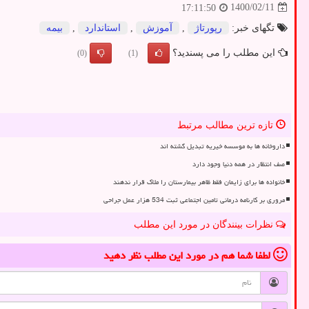
1400/02/11
17:11:50
تگهای خبر:
رپورتاژ
,
آموزش
,
استاندارد
,
بیمه
این مطلب را می پسندید؟
(0)
(1)
تازه ترین مطالب مرتبط
داروخانه ها به موسسه خیریه تبدیل گشته اند
صف انتظار در همه دنیا وجود دارد
خانواده ها برای زایمان فقط ظاهر بیمارستان را ملاک قرار ندهند
مروری بر کارنامه درمانی تامین اجتماعی ثبت 534 هزار عمل جراحی
نظرات بینندگان در مورد این مطلب
لطفا شما هم
در مورد این مطلب
نظر دهید